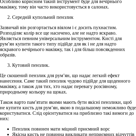
Особливо корисним такий інструмент буде для вечірнього
макіяжу, тому він часто використовується в салонах.
Середній купольний пензлик
Зазвичай він розгортається віялом і є досить пухнастим.
Розподіляє колір все ще насичено, але не надто яскраво.
Являється певним універсальним інструментом. Кисті для
рум’ян купити такого типу підійде для як і не для надто
яскравого вечірнього макіяжу, так і для більш повсякденних
образів.
Кутовий пензлик.
Це скошений пензлик для рум’ян, що надає легкий ефект
нанесення. Саме такий пензлик чудово підійде для щоденного
макіяжу, а також для тих, хто надає перевагу розсіяному,
природньому кольору на щоках.
Також варто пам’ятати якими мають бути якісні пензлики, щоб
не купити кисть для рум’ян, якою в подальшому неможливо буде
користуватися. Слід орієнтуватися на приблизно такі вимоги до
них:
Пензлик повинен мати міцний приємний ворс
Якісна кисть не повинна викликати неприємних відчуттів