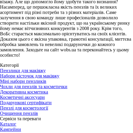
візажу. Але що допомогло йому здобути такого визнання?
Насамперед, це першокласна якість пензлів та їх великих
асортимент під різні потреби та з різних матеріалів. Саме
залучення в свою команду лише професіоналів дозволило
створити настільки якісний продукт, що на українському ринку
йому немає вітчизняних конкурентів з 2008 року. Крім того,
ВоБс старається максимально орієнтуватись на своїх клієнтів.
Доказом цього є якісна упаковка, грамотні консультації, миттєва
обробка замовлень та невеликі подаруночки до кожного
замовлення. Заходьте на сайт wobs.ua та переконайтесь у цьому
особисто!
Категорії
Пензлики для макіяжу
Набори кісточок для макіяжу
Міні набори пензликів
Чохли для пензлів та косметички
Декоративна косметика
Косметичні аксесуари
Подарункові сертифікати
Пензлі для косметології
Очищення пензлів
Сервіси та переваги
Каталог
Кампейни