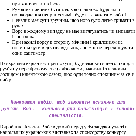
при контакті зі шкірою.
Рукоятка повинна бути гладкою і рівною. Будь-які її
пошкодження неприпустимі і будуть заважати у роботі.
Пензлик має бути зручним, щоб його було легко тримати в
руках.
Ворс в жодному випадку не має витягуватись чи випадати
із пензлика
При нахилі ворсу в сторону між ним і кріпленням не
повинна бути відсутня відстань, або має не перевищувати
один сантиметр.
Найкращим варіантом при покупці буде замовити пензлики для
рум’ян у перевіреному спеціалізованому магазині з великим
досвідом і клієнтською базою, щоб бути точно спокійним за свій
вибір.
Найкращий вибір, щоб замовити пензлики для
рум’ян. Вобс – компанія для початківців і топових
спеціалістів.
Виробник кісточок Вобс відомий перед усім завдяки участі в
найбільших українських виставках та спонсорству конкурсу