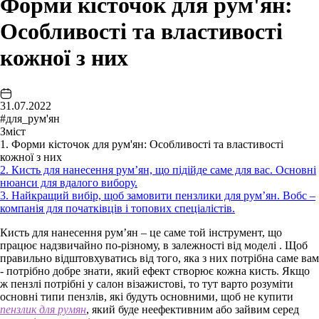
Форми кісточок для рум'ян:
Особливості та властивості
кожної з них
31.07.2022
#для_рум'ян
Зміст
1. Форми кісточок для рум'ян: Особливості та властивості
кожної з них
2. Кисть для нанесення рум’ян, що підійде саме для вас. Основні
нюанси для вдалого вибору.
3. Найкращий вибір, щоб замовити пензлики для рум’ян. Вобс –
компанія для початківців і топових спеціалістів.
Кисть для нанесення рум’ян – це саме той інструмент, що
працює надзвичайно по-різному, в залежності від моделі . Щоб
правильно відштовхуватись від того, яка з них потрібна саме вам
- потрібно добре знати, який ефект створює кожна кисть. Якщо
ж пензлі потрібні у салон візажистові, то тут варто розуміти
основні типи пензлів, які будуть основними, щоб не купити
пензлик для румян
, який буде неефективним або зайвим серед