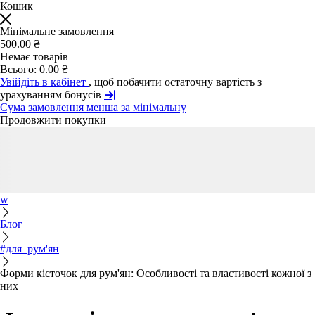
Кошик
Мінімальне замовлення
500.00 ₴
Немає товарів
Всього:
0.00 ₴
Увійдіть в кабінет
, щоб побачити остаточну вартість з
урахуванням бонусів
Сума замовлення менша за мінімальну
Продовжити покупки
w
Блог
#для_рум'ян
Форми кісточок для рум'ян: Особливості та властивості кожної з
них