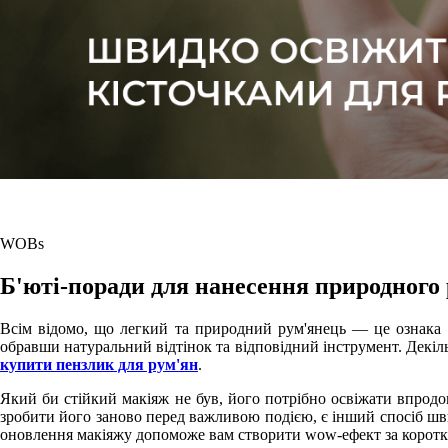
WOBs
Б'юті-поради для нанесення природного
Всім відомо, що легкий та природний рум'янець — це ознака с
обравши натуральний відтінок та відповідний інструмент. Декіль
купити пензлик для рум'ян
.
Який би стійкий макіяж не був, його потрібно освіжати впрод
зробити його заново перед важливою подією, є інший спосіб шви
оновлення макіяжу допоможе вам створити wow-ефект за коротк