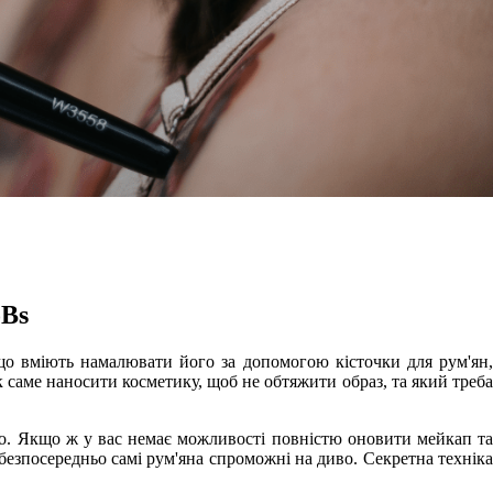
oBs
що вміють намалювати його за допомогою кісточки для рум'ян,
к саме наносити косметику, щоб не обтяжити образ, та який треба
но. Якщо ж у вас немає можливості повністю оновити мейкап та
безпосередньо самі рум'яна спроможні на диво. Секретна техніка