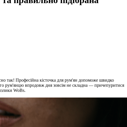
 та правильно підібрана
йсно так! Професійна кісточка для рум'ян допоможе швидко
ого рум'янцю впродовж дня зовсім не складна — причепуритися
ензлики WoBs.