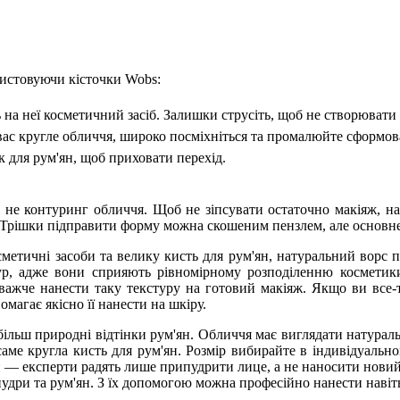
ристовуючи кісточки Wobs:
 на неї косметичний засіб. Залишки струсіть, щоб не створювати
ас кругле обличчя, широко посміхніться та промалюйте сформов
 для рум'ян, щоб приховати перехід.
.
а не контуринг обличчя. Щоб не зіпсувати остаточно макіяж, н
 Трішки підправити форму можна скошеним пензлем, але основне 
етичні засоби та велику кисть для рум'ян, натуральний ворс пі
тур, адже вони сприяють рівномірному розподіленню косметик
важче нанести таку текстуру на готовий макіяж. Якщо ви все-
магає якісно її нанести на шкіру.
ільш природні відтінки рум'ян. Обличчя має виглядати натураль
ме кругла кисть для рум'ян. Розмір вибирайте в індивідуально
 — експерти радять лише припудрити лице, а не наносити новий
 пудри та рум'ян. З їх допомогою можна професійно нанести наві