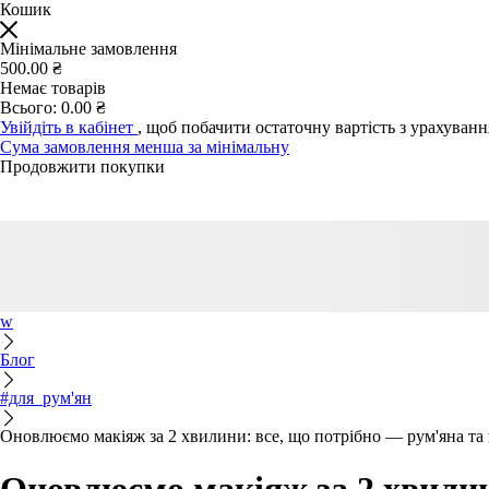
Кошик
Мінімальне замовлення
500.00 ₴
Немає товарів
Всього:
0.00 ₴
Увійдіть в кабінет
, щоб побачити остаточну вартість з урахуван
Сума замовлення менша за мінімальну
Продовжити покупки
w
Блог
#для_рум'ян
Оновлюємо макіяж за 2 хвилини: все, що потрібно — рум'яна та 