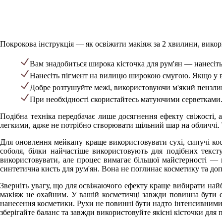
Покрокова інструкція — як освіжити макіяж за 2 хвилини, вико
Вам знадобиться широка кісточка для рум'ян — нанесіть
Нанесіть пігмент на вилицю широкою смугою. Якщо у в
Добре розтушуйте межі, використовуючи м'який пензлик
При необхідності скористайтесь матуючими серветками
Подібна техніка передбачає лише досягнення ефекту свіжості, 
легкими, адже не потрібно створювати щільний шар на обличчі.
Для оновлення мейкапу краще використовувати сухі, сипучі косм
соболя, білки найчастіше використовують для подібних текс
використовувати, але процес вимагає більшої майстерності — 
синтетична кисть для рум'ян. Вона не поглинає косметику та допо
Зверніть увагу, що для освіжаючого ефекту краще вибирати найб
макіяж не охайним. У вашій косметичці завжди повинна бути са
нанесення косметики. Рухи не повинні бути надто інтенсивними
зберігайте баланс та завжди використовуйте якісні кісточки для