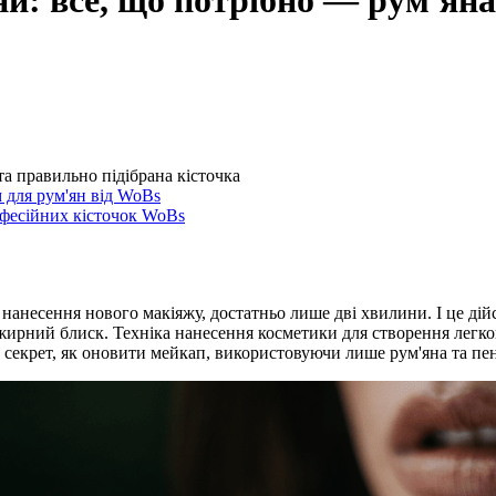
и: все, що потрібно — рум'яна
та правильно підібрана кісточка
 для рум'ян від WoBs
офесійних кісточок WoBs
 нанесення нового макіяжу, достатньо лише дві хвилини. І це ді
жирний блиск. Техніка нанесення косметики для створення легк
о секрет, як оновити мейкап, використовуючи лише рум'яна та п