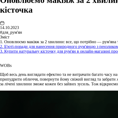
Оновлюємо макіяж за 2 хвилин
кісточка
14.10.2023
#для_рум'ян
Зміст
1. Оновлюємо макіяж за 2 хвилини: все, що потрібно — рум'яна 
2. Б'юті-поради для нанесення природного рум'янцю з пензликом
3. Купити натуральну кісточку для рум'ян в онлайн-магазині пр
WOBs
Щоб весь день виглядати ефектно та не витрачати багато часу на
припудрити обличчя, повернути йому свіжий вигляд та забрати 
за лічені хвилини зможе кожен без зайвих зусиль. Тож відкриєм