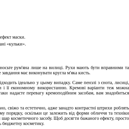
 ефект маски.
ані «кульки».
аносьте рум'яна лише на вилиці. Рухи мають бути вправними та
завдання має виконувати кругла м'яка кисть.
дходить ідеально у цьому випадку. Саме пензлі з єнота, лисиці,
и і її економному використанню. Кремові варіанти теж можна
таки надаєте перевагу кремоподібним засобам, вам знадобиться
но, свіжо та естетично, адже занадто контрастні штрихи роблять
му порядку, оскільки це залежить від форми обличчя та техніки
 шар косметичного засобу. Щоб досягти бажаного ефекту, просто
ть бюджетну косметику.