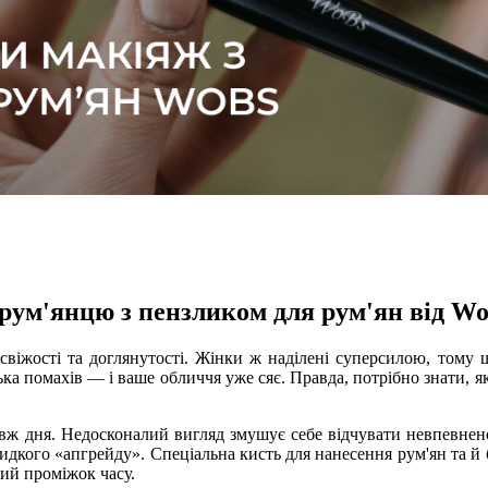
 рум'янцю з пензликом для рум'ян від W
віжості та доглянутості. Жінки ж наділені суперсилою, тому 
ка помахів — і ваше обличчя уже сяє. Правда, потрібно знати, я
овж дня. Недосконалий вигляд змушує себе відчувати невпевне
дкого «апгрейду». Спеціальна кисть для нанесення рум'ян та й 
ий проміжок часу.