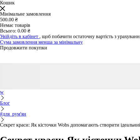
Кошик
Мінімальне замовлення
500.00 ₴
Немає товарів
Всього:
0.00 ₴
Увійдіть в кабінет
, щоб побачити остаточну вартість з урахуван
Сума замовлення менша за мінімальну
Продовжити покупки
w
Блог
#для_рум'ян
Секрет краси: Як кісточки Wobs допомагають створити ідеальни