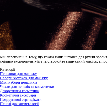
Ми переконані в тому, що кожна наша щіточка для румян зробит
сміливо експериментуйте та створюйте вишуканий макіяж, а прод
Категорії
Пензлики для макіяжу
Набори кісточок для макіяжу
Міні набори пензликів
Чохли для пензлів та косметички
Декоративна косметика
Косметичні аксесуари
Подарункові сертифікати
Пензлі для косметології