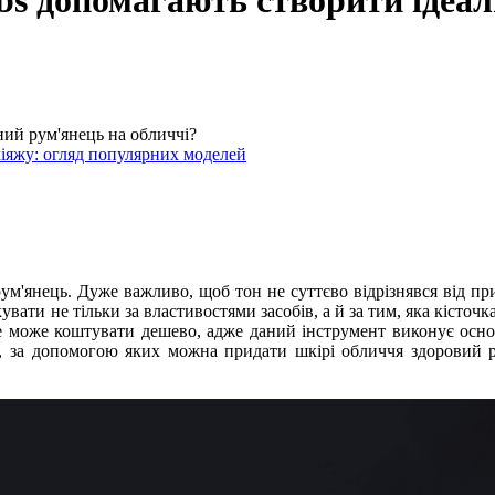
bs допомагають створити ідеал
ний рум'янець на обличчі?
кіяжу: огляд популярних моделей
'янець. Дуже важливо, щоб тон не суттєво відрізнявся від при
ти не тільки за властивостями засобів, а й за тим, яка кісточка 
 не може коштувати дешево, адже даний інструмент виконує осн
 за допомогою яких можна придати шкірі обличчя здоровий ру