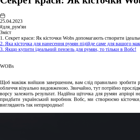
Секрет краси: Як кісточки Wo
25.04.2023
#для_рум'ян
Зміст
1. Секрет краси: Як кісточки Wobs допомагають створити ідеаль
2. Яка кісточка для нанесення румян підійде саме для вашого ма
3. Якщо купити ідеальний пензель для румян, то тільки в Вобс!
WOBs
Щоб макіяж вийшов завершеним, вам слід правильно зробити рум
обличчя візуально видовженою. Звичайно, тут потрібно прослідкува
ворсу залежить результат. Надійна щіточка для румян апріорі
придбати український виробник Вобс, ми створюємо кісточки,
виглядають так неприродньо!