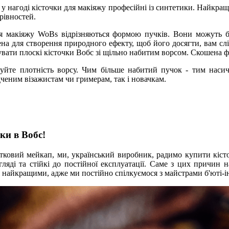
 нагоді кісточки для макіяжу професійні із синтетики. Найкращим
рівностей.
 макіяжу WoBs відрізняються формою пучків. Вони можуть бу
на для створення природного ефекту, щоб його досягти, вам сл
увати плоскі кісточки Вобс зі щільно набитим ворсом. Скошена 
уйте плотність ворсу. Чим більше набитий пучок - тим насич
дченим візажистам чи гримерам, так і новачкам.
ки в Вобс!
овий мейкап, ми, український виробник, радимо купити кісто
гляді та стійкі до постійної експлуатації. Саме з цих причин
найкращими, адже ми постійно спілкуємося з майстрами б'юті-інд