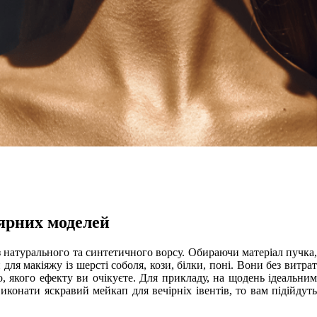
лярних моделей
із натурального та синтетичного ворсу. Обираючи матеріал пучка
для макіяжу із шерсті соболя, кози, білки, поні. Вони без витрат
о, якого ефекту ви очікуєте. Для прикладу, на щодень ідеальним
иконати яскравий мейкап для вечірніх івентів, то вам підійдуть