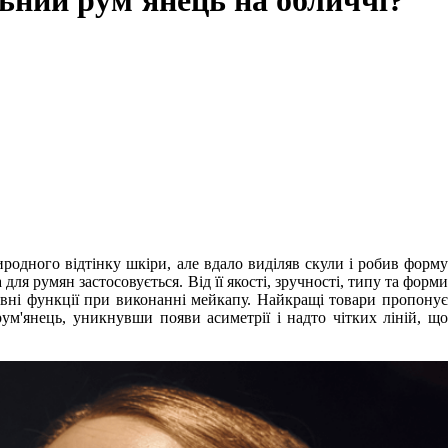
ьний рум'янець на обличчі?
родного відтінку шкіри, але вдало виділяв скули і робив форму
для румян застосовується. Від її якості, зручності, типу та форми
овні функції при виконанні мейкапу. Найкращі товари пропонує
м'янець, уникнувши появи асиметрії і надто чітких ліній, що