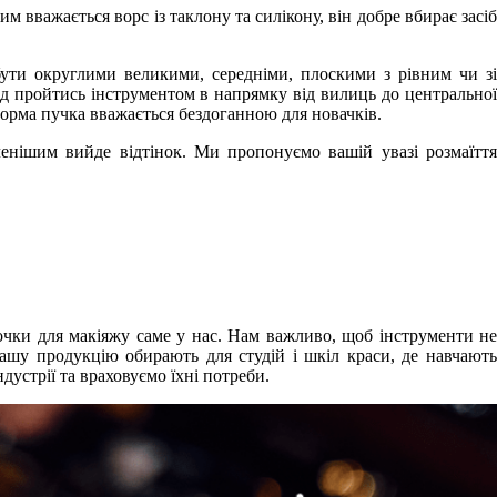
 вважається ворс із таклону та силікону, він добре вбирає засіб
ти округлими великими, середніми, плоскими з рівним чи зі
ід пройтись інструментом в напрямку від вилиць до центральної
форма пучка вважається бездоганною для новачків.
енішим вийде відтінок. Ми пропонуємо вашій увазі розмаїття
чки для макіяжу саме у нас. Нам важливо, щоб інструменти не
 нашу продукцію обирають для студій і шкіл краси, де навчають
устрії та враховуємо їхні потреби.