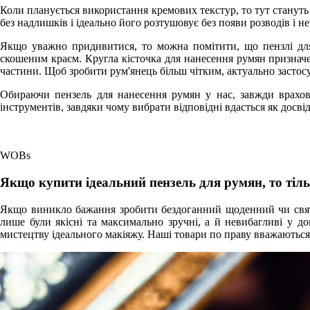
Коли планується використання кремових текстур, то тут стануть у
без надлишків і ідеально його розтушовує без появи розводів і не
Якщо уважно придивитися, то можна помітити, що пензлі для
скошеним краєм. Кругла кісточка для нанесення румян призначе
частини. Щоб зробити рум'янець більш чітким, актуально застос
Обираючи пензель для нанесення румян у нас, завжди врахов
інструментів, завдяки чому вибрати відповідні вдасться як досві
WOBs
Якщо купити ідеальний пензель для румян, то тіль
Якщо виникло бажання зробити бездоганний щоденний чи святк
лише були якісні та максимально зручні, а й невибагливі у до
мистецтву ідеального макіяжу. Наші товари по праву вважаються 