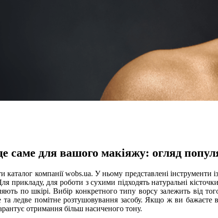
де саме для вашого макіяжу: огляд попу
ти каталог компанії wobs.ua. У ньому представлені інструменти 
ля прикладу, для роботи з сухими підходять натуральні кісточки 
іляють по шкірі. Вибір конкретного типу ворсу залежить від тог
ке та ледве помітне розтушовування засобу. Якщо ж ви бажаєте в
гарантує отримання більш насиченого тону.