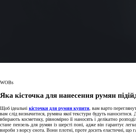
WOBs
Яка кісточка для нанесення румян підій
Щоб ідеальні
кісточки для румян купити
, вам варто перегляну
вам слід визначитися, румяна якої текстури будуть наноситися. Д
вбирають косметику, рівномірно її наносять і делікатно розпод
стане пензель для румян із шерсті поні, адже він гарантує лег
вироби з ворсу єнота. Вони плотні, проте досить еластичні, що 