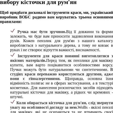
вибору кісточки для рум'ян
Щоб придбати досконалі інструменти краси, ми, український
виробник ВОБС радимо вам керуватись трьома основними
правилами:
Ручка має бути зручною.
Від її довжини та форми
залежить, чи буде вам приносити задоволення виконання
рухів. Кожен пензлик для рум'ян з нашого каталогу
виробляється з натурального дерева, а тому не ковзає в
руках і не створює відчуття важкості, виснаженості.
Інструменти для краси повинні виготовлятися з
якісних матеріалів
.
Перед тим, як пензлики для макіяжу
купити, вам варто поцікавитися особливостями ворсу.
Пучки можуть бути натуральними чи синтетичними.
В
студіях краси переважно користуються другими, адже
вони є гіпоалергенними.
Щоправда, основна їхн
відмінність полягає не в сферах застосування, а в текстурі
косметики. Для нанесення розсипчастих засобів підходять
натуральні кісточки для макіяжу, а рідких чи кремових -
штучні.
Коли обирається кісточка для рум'ян, слід звернути
увагу на особливості догляду за нею.
WoBs - якісні пензлі
для макіяжу, які не осипаються та не втрачають своєї