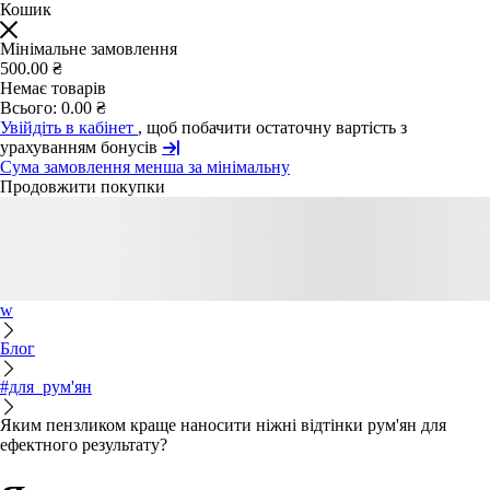
Кошик
Мінімальне замовлення
500.00 ₴
Немає товарів
Всього:
0.00 ₴
Увійдіть в кабінет
, щоб побачити остаточну вартість з
урахуванням бонусів
Сума замовлення менша за мінімальну
Продовжити покупки
w
Блог
#для_рум'ян
Яким пензликом краще наносити ніжні відтінки рум'ян для
ефектного результату?