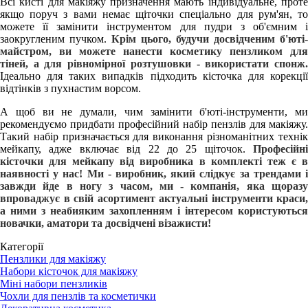
Всі кисті для макіяжу призначення мають індивідуальне, проте
якщо поруч з вами немає щіточки спеціально для рум'ян, то
можете її замінити інструментом для пудри з об'ємним і
заокругленим пучком.
Крім цього, будучи досвідченим б'юті-
майстром, ви можете нанести косметику пензликом для
тіней, а для рівномірної розтушовки - використати спонж.
Ідеально для таких випадків підходить кісточка для корекції
відтінків з пухнастим ворсом.
А щоб ви не думали, чим замінити б'юті-інструменти, ми
рекомендуємо придбати професійний набір пензлів для макіяжу.
Такий набір призначається для виконання різноманітних технік
мейкапу, адже включає від 22 до 25 щіточок.
Професійні
кісточки для мейкапу від виробника в комплекті теж є в
наявності у нас! Ми - виробник, який слідкує за трендами і
завжди йде в ногу з часом, ми - компанія, яка щоразу
впроваджує в свій асортимент актуальні інструменти краси,
а ними з неабияким захопленням і інтересом користуються
новачки, аматори та досвідчені візажисти!
Категорії
Пензлики для макіяжу
Набори кісточок для макіяжу
Міні набори пензликів
Чохли для пензлів та косметички