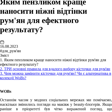
Яким пензликом краще
наносити ніжні відтінки
рум'ян для ефектного
результату?
16.08.2023
#для_рум'ян
Зміст
1. Яким пензликом краще наносити ніжні відтінки рум'ян для
ефектного результату?
2. ТРИ основні правила для вдалого вибору кісточки для рум'ян
3. Чим можна замінити кісточки для рум'ян? Чи є альтернатива в
колекції WoBs?
WOBs
Останнім часом у модних соціальних мережах ми помічаємо,
наскільки змінились погляди на макіяж у beauty-блогерів. Якщо
раніше в пріоритеті був чітко виражений погляд, що