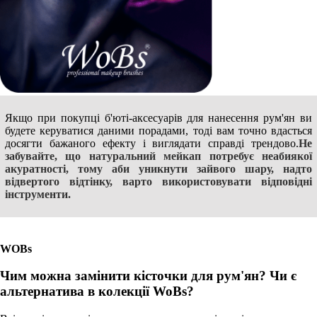
Якщо при покупці б'юті-аксесуарів для нанесення рум'ян ви
будете керуватися даними порадами, тоді вам точно вдасться
досягти бажаного ефекту і виглядати справді трендово.
Не
забувайте, що натуральний мейкап потребує неабиякої
акуратності, тому аби уникнути зайвого шару, надто
відвертого відтінку, варто використовувати відповідні
інструменти.
WOBs
Чим можна замінити кісточки для рум'ян? Чи є
альтернатива в колекції WoBs?