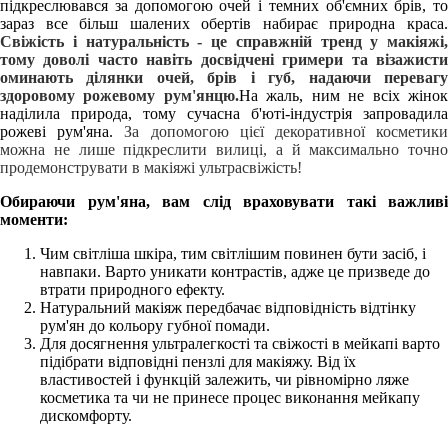
підкреслювався за допомогою очей і темних об'ємних брів, то
зараз все більш шалених обертів набирає природна краса.
Свіжість і натуральність - це справжній тренд у макіяжі,
тому доволі часто навіть досвідчені гримери та візажисти
оминають ділянки очей, брів і губ, надаючи перевагу
здоровому рожевому рум'янцю.
На жаль, ним не всіх жіно
наділила природа, тому сучасна б'юті-індустрія запровадила
рожеві рум'яна.
За допомогою цієї декоративної косметик
можна не лише підкреслити вилиці, а й максимально точно
продемонструвати в макіяжі ультрасвіжість!
Обираючи рум'яна, вам слід враховувати такі важливі
моменти:
Чим світліша шкіра, тим світлішим повинен бути засіб, і
навпаки. Варто уникати контрастів, адже це призведе до
втрати природного ефекту.
Натуральний макіяж передбачає відповідність відтінку
рум'ян до кольору губної помади.
Для досягнення ультралегкості та свіжості в мейкапі варто
підібрати відповідні пензлі для макіяжу. Від їх
властивостей і функцій залежить, чи рівномірно ляже
косметика та чи не принесе процес виконання мейкапу
дискомфорту.