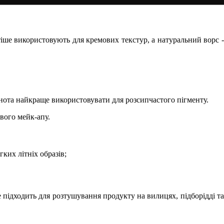
тіше використовують для кремових текстур, а натуральний ворс -
нота найкраще використовувати для розсипчастого пігменту.
ового мейк-апу.
ких літніх образів;
підходить для розтушування продукту на вилицях, підборідді та