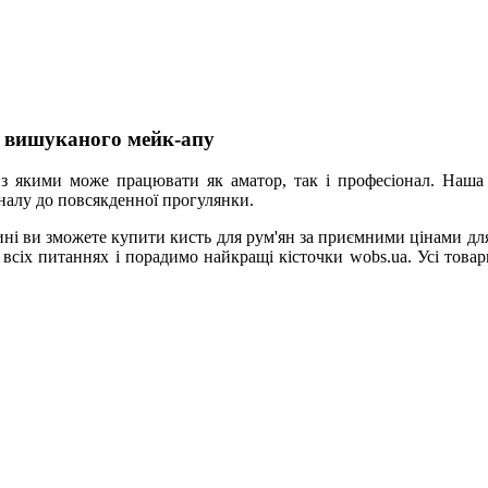
а вишуканого мейк-апу
, з якими може працювати як аматор, так і професіонал. Наша
рналу до повсякденної прогулянки.
і ви зможете купити кисть для рум'ян за приємними цінами для 
о всіх питаннях і порадимо найкращі кісточки wobs.ua. Усі тов