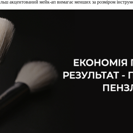
 Більш акцентований мейк-ап вимагає менших за розміром інструм