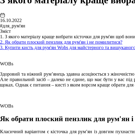
З якого матеріалу краще вибр
16.10.2022
#для_рум'ян
Зміст
1. З якого матеріалу краще вибрати кісточки для рум'ян щоб вон
2. Як обрати плоский пензлик для рум'ян і не помилитися?
3. Купити кисть для рум'ян Wobs для майстерного та вишуканог
WOBs
Здоровий та ніжний рум’янець здавна асоціюється з жіночністю
Але правильний засіб – далеко не єдине, що має бути у вас під 
щоках. Однак є питання – кисті з яким ворсом краще обрати для
WOBs
Як обрати плоский пензлик для рум'ян 
Класичний варіантом є кісточка для рум’ян із довгим пухнаст