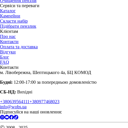
Очищення пензлів
Сервіси та переваги
Каталог
Кампейни
Скласти набір
Підібрати пензлик
Клієнтам
Про нас
Контакти
Оплата та доставка
Відгуки
Блог
FAQ
Контакти
м. Лівобережна, Шептицького 4а, БЦ КОМОД
Будні:
12:00-17:00 за попередньою домовленістю
СБ-НД:
Вихідні
+380639564111
+380977468023
info@wobs.ua
Підписуйся на наші оновлення:
Ⓒ 2008 - 2025