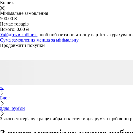
Кошик
Мінімальне замовлення
500.00 ₴
Немає товарів
Всього:
0.00 ₴
Увійдіть в кабінет
, щоб побачити остаточну вартість з урахуван
Сума замовлення менша за мінімальну
Продовжити покупки
w
Блог
#для_рум'ян
З якого матеріалу краще вибрати кісточки для рум'ян щоб вони 