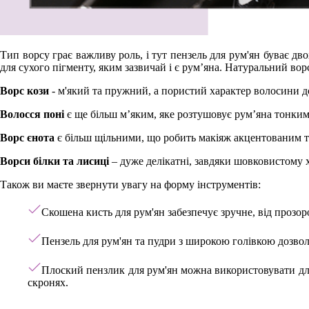
Тип ворсу грає важливу роль, і тут пензель для рум'ян буває д
для сухого пігменту, яким зазвичай і є рум’яна. Натуральний вор
Ворс кози
- м'який та пружний, а пористий характер волосини до
Волосся поні
є ще більш м’яким, яке розтушовує рум’яна тонким 
Ворс єнота
є більш щільними, що робить макіяж акцентованим т
Ворси білки та лисиці
– дуже делікатні, завдяки шовковистому х
Також ви маєте звернути увагу на форму інструментів:
Скошена кисть для рум'ян забезпечує зручне, від прозор
Пензель для рум'ян та пудри з широкою голівкою дозвол
Плоский пензлик для рум'ян можна використовувати для
скронях.