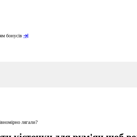
ням бонусів
рівномірно лягали?