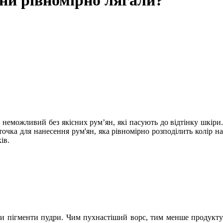
они рівномірно лягали?
неможливий без якісних рум’ян, які пасують до відтінку шкіри.
очка для нанесення рум'ян, яка рівномірно розподілить колір на
ів.
ти пігменти пудри. Чим пухнастіший ворс, тим менше продукту