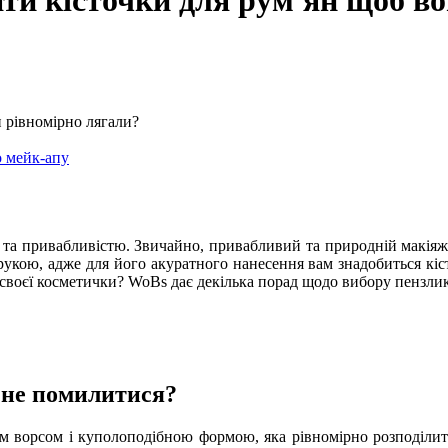
ати кісточки для рум'ян щоб в
и рівномірно лягали?
о мейк-апу
 та привабливістю. Звичайно, привабливий та природній макіяж 
рукою, адже для його акуратного нанесення вам знадобиться кіст
 своєї косметички? WoBs дає декілька порад щодо вибору пензлик
і не помилитися?
им ворсом і куполоподібною формою, яка рівномірно розподіли