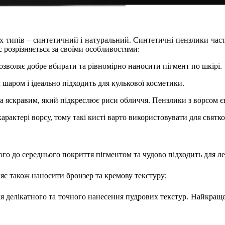
вох типів – синтетичний і натуральний. Синтетичні пензлики час
с розрізняється за своїми особливостями:
зволяє добре вбирати та рівномірно наносити пігмент по шкірі.
шаром і ідеально підходить для кулькової косметики.
а яскравим, який підкреслює риси обличчя. Пензлики з ворсом є
арактері ворсу, тому такі кисті варто використовувати для святк
ого до середнього покриття пігментом та чудово підходить для лег
яє також наносити бронзер та кремову текстуру;
 делікатного та точного нанесення пудрових текстур. Найкраще 