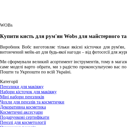
WOBs
Купити кисть для рум'ян Wobs для майстерного т
Виробник Вобс виготовляє тільки якісні кісточки для рум'ян
витончений мейк-ап для будь-якої нагоди – від фотосесії для жу
Ми сформували великий асортимент інструментів, тому в магазин
саме моделі варто обрати, ми з радістю проконсультуємо вас п
Пошти та Укрпошти по всій Україні.
Категорії
Пензлики для макіяжу
Набори кісточок для макіяжу
Міні набори пензликів
Чохли для пензлів та косметички
Декоративна косметика
Косметичні аксесуари
Подарункові сертифікати
Пензлі для косметології