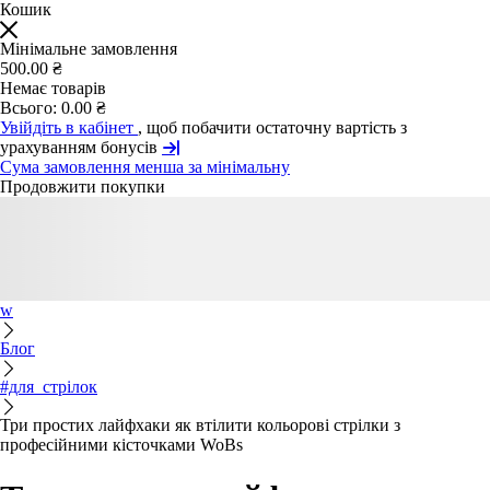
Кошик
Мінімальне замовлення
500.00 ₴
Немає товарів
Всього:
0.00 ₴
Увійдіть в кабінет
, щоб побачити остаточну вартість з
урахуванням бонусів
Сума замовлення менша за мінімальну
Продовжити покупки
w
Блог
#для_стрілок
Три простих лайфхаки як втілити кольорові стрілки з
професійними кісточками WoBs