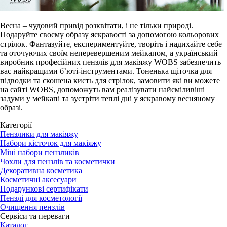
Весна – чудовий привід розквітати, і не тільки природі.
Подаруйте своєму образу яскравості за допомогою кольорових
стрілок. Фантазуйте, експериментуйте, творіть і надихайте себе
та оточуючих своїм неперевершеним мейкапом, а український
виробник професійних пензлів для макіяжу WOBS забезпечить
вас найкращими б’юті-інструментами. Тоненька щіточка для
підводки та скошена кисть для стрілок, замовити які ви можете
на сайті WOBS, допоможуть вам реалізувати найсміливіші
задуми у мейкапі та зустріти теплі дні у яскравому весняному
образі.
Категорії
Пензлики для макіяжу
Набори кісточок для макіяжу
Міні набори пензликів
Чохли для пензлів та косметички
Декоративна косметика
Косметичні аксесуари
Подарункові сертифікати
Пензлі для косметології
Очищення пензлів
Сервіси та переваги
Каталог