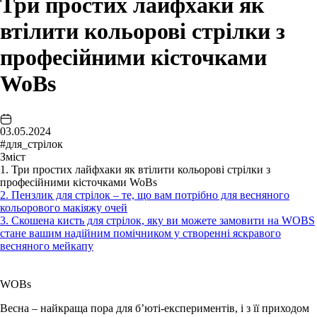
Три простих лайфхаки як
втілити кольорові стрілки з
професійними кісточками
WoBs
03.05.2024
#для_стрілок
Зміст
1. Три простих лайфхаки як втілити кольорові стрілки з
професійними кісточками WoBs
2. Пензлик для стрілок – те, що вам потрібно для весняного
кольорового макіяжу очей
3. Скошена кисть для стрілок, яку ви можете замовити на WOBS
стане вашим надійним помічником у створенні яскравого
весняного мейкапу
WOBs
Весна – найкраща пора для б’юті-експериментів, і з її приходом