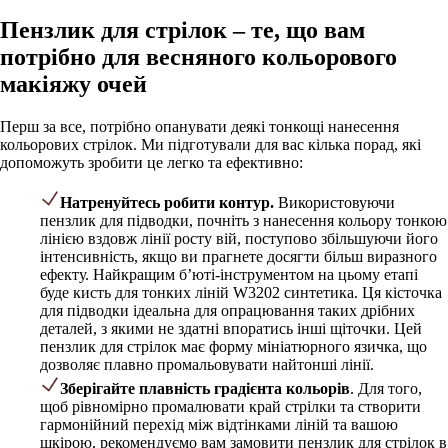
Пензлик для стрілок – те, що вам
потрібно для весняного кольорового
макіяжу очей
Перш за все, потрібно опанувати деякі тонкощі нанесення
кольорових стрілок. Ми підготували для вас кілька порад, які
допоможуть зробити це легко та ефективно:
Натренуйтесь робити контур.
Використовуючи
пензлик для підводки, почніть з нанесення кольору тонкою
лінією вздовж лінії росту вій, поступово збільшуючи його
інтенсивність, якщо ви прагнете досягти більш виразного
ефекту. Найкращим б’юті-інструментом на цьому етапі
буде кисть для тонких ліній W3202 синтетика. Ця кісточка
для підводки ідеальна для опрацювання таких дрібних
деталей, з якими не здатні впоратись інші щіточки. Цей
пензлик для стрілок має форму мініатюрного язичка, що
дозволяє плавно промальовувати найтонші лінії.
Зберігайте плавність градієнта кольорів
. Для того,
щоб рівномірно промалювати край стрілки та створити
гармонійний перехід між відтінками ліній та вашою
шкірою, рекомендуємо вам замовити пензлик для стрілок в