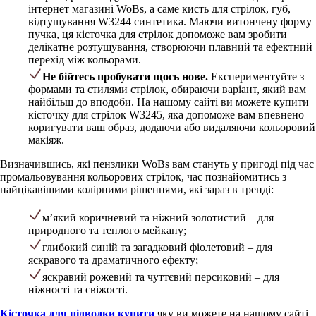
інтернет магазині WoBs, а саме кисть для стрілок, губ,
відтушування W3244 синтетика. Маючи витончену форму
пучка, ця кісточка для стрілок допоможе вам зробити
делікатне розтушування, створюючи плавний та ефектний
перехід між кольорами.
Не бійтесь пробувати щось нове.
Експериментуйте з
формами та стилями стрілок, обираючи варіант, який вам
найбільш до вподоби. На нашому сайті ви можете купити
кісточку для стрілок W3245, яка допоможе вам впевнено
коригувати ваш образ, додаючи або видаляючи кольоровий
макіяж.
Визначившись, які пензлики WoBs вам стануть у пригоді під час
промальовування кольорових стрілок, час познайомитись з
найцікавішими колірними рішеннями, які зараз в тренді:
м’який коричневий та ніжний золотистий – для
природного та теплого мейкапу;
глибокий синій та загадковий фіолетовий – для
яскравого та драматичного ефекту;
яскравий рожевий та чуттєвий персиковий – для
ніжності та свіжості.
Кісточка для підводки купити
яку ви можете на нашому сайті,