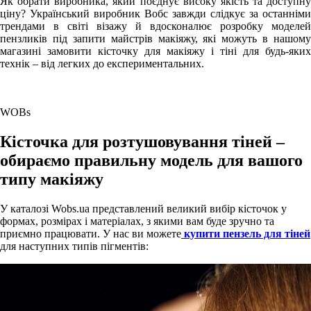
Як обрати виробника, який поєднує високу якість та доступну
ціну? Український виробник Вобс завжди слідкує за останніми
трендами в світі візажу й вдосконалює розробку моделей
пензликів під запити майстрів макіяжу, які можуть в нашому
магазині замовити кісточку для макіяжу і тіні для будь-яких
технік – від легких до експериментальних.
WOBs
Кісточка для розтушовування тіней –
обираємо правильну модель для вашого
типу макіяжу
У каталозі Wobs.ua представлений великий вибір кісточок у
формах, розмірах і матеріалах, з якими вам буде зручно та
приємно працювати. У нас ви можете
купити пензель для тіней
для наступних типів пігментів: