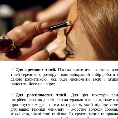
Для кремових тіней.
Плоска синтетична кісточка для
тіней середнього розміру – ваш найкращий вибір роботи з
даною косметикою, яка буде економити засіб і м’яко
наносити його на шкіру;
Для розсипчастих тіней.
Для цієї текстури вам
потрібен пензлик для тіней з натуральним ворсом, тому ми
пропонуємо моделі з тим матеріалом, який підійде саме
для вашої техніки мейк-апу – жорстке волосся соболя,
м’яка коза, ніжні поні та білка. Ця кругла, міцна та щільна