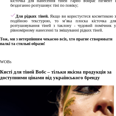
кісточка для нанесення тіней гарно вбирає пігмент і
бездоганно розтушовує тіні по повіку;
Для рідких тіней.
Якщо ви користуєтеся косметикою 
подібною текстурою, то м’яка плоска кісточка для
розтушовування тіней з таклону - чудовий помічник у
рівномірному нанесенні та змішуванні рідких тіней.
Тож, ми з нетерпінням чекаємо всіх, хто прагне створювати
палкі та стильні образи!
WOBs
Кисті для тіней Вобс – тільки якісна продукція за
доступними цінами від українського бренду