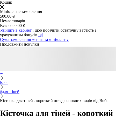
Кошик
Мінімальне замовлення
500.00 ₴
Немає товарів
Всього:
0.00 ₴
Увійдіть в кабінет
, щоб побачити остаточну вартість з
урахуванням бонусів
Сума замовлення менша за мінімальну
Продовжити покупки
w
Блог
#для_тіней
Кісточка для тіней - короткий огляд основних видів від Вобс
Кісточка для тіней - короткий