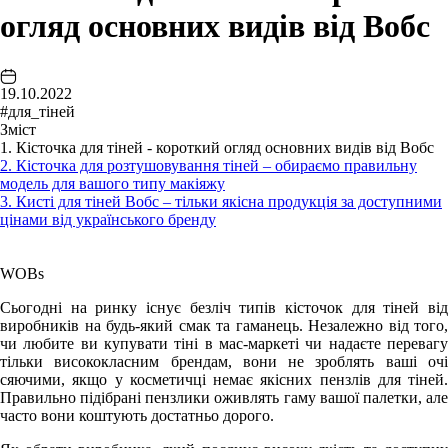
огляд основних видів від Вобс
19.10.2022
#для_тіней
Зміст
1. Кісточка для тіней - короткий огляд основних видів від Вобс
2. Кісточка для розтушовування тіней – обираємо правильну
модель для вашого типу макіяжу
3. Кисті для тіней Вобс – тільки якісна продукція за доступними
цінами від українського бренду
WOBs
Сьогодні на ринку існує безліч типів кісточок для тіней від
виробників на будь-який смак та гаманець. Незалежно від того,
чи любите ви купувати тіні в мас-маркеті чи надаєте перевагу
тільки висококласним брендам, вони не зроблять ваші очі
сяючими, якщо у косметичці немає якісних пензлів для тіней.
Правильно підібрані пензлики оживлять гаму вашої палетки, але
часто вони коштують достатньо дорого.