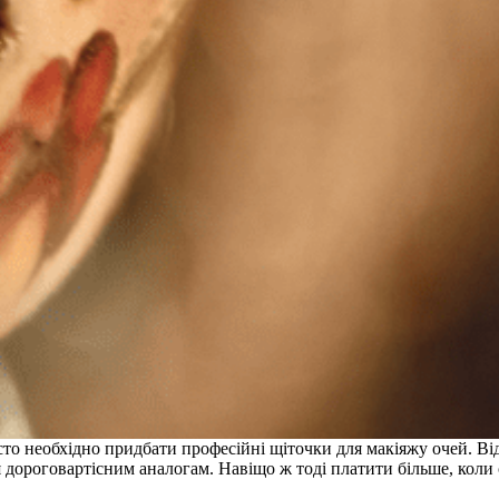
то необхідно придбати професійні щіточки для макіяжу очей. Від
я дороговартісним аналогам. Навіщо ж тоді платити більше, кол