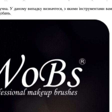
ручна. У даному випадку визначтеся, з якими інструментами ва
добань.