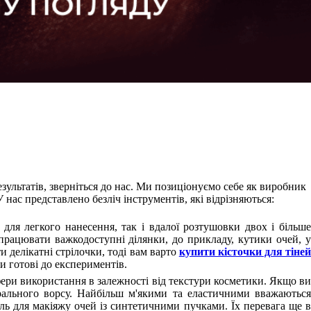
ультатів, зверніться до нас. Ми позиціонуємо себе як виробник
нас представлено безліч інструментів, які відрізняються:
 для легкого нанесення, так і вдалої розтушовки двох і більше
опрацювати важкодоступні ділянки, до прикладу, кутики очей, у
делікатні стрілочки, тоді вам варто
купити кісточки для тіней
чи готові до експериментів.
сфери використання в залежності від текстури косметики. Якщо ви
урального ворсу. Найбільш м'якими та еластичними вважаються
ель для макіяжу очей із синтетичними пучками. Їх перевага ще в