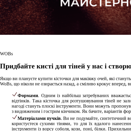
WOBs
Придбайте кисті для тіней у нас і ство
Якщо ви плануєте купити кісточки для макіяжу очей, які станут
WoBs, що ніколи не озирається назад, а сміливо крокує вперед, в
Формами
. Одним із найбільш затребуваних вважаєтьс
відтінків. Така кісточка для розтушовування тіней не за
нагоді стануть плоскі інструменти. Вони можуть пропонув
з видовженим і гострим кінчиком. Як бачите, варіантів форм
Матеріалами пучків
. Ви не подумайте, синтетичний во
користуєтеся сухими тінями, то для їх вдалого нанесен
інструменти із ворсу соболя, кози, поні, білки. Прихиль