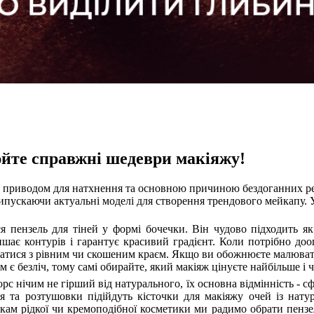
рюйте справжні шедеври макіяжу!
ь приводом для натхнення та основною причиною бездоганних рез
ипускаючи актуальні моделі для створення трендового мейкапу. У 
я пензель для тіней у формі бочечки. Він чудово підходить як
лишає контурів і гарантує красивий градієнт. Коли потрібно до
атися з рівним чи скошеним краєм. Якщо ви обожнюєте малювати 
 є безліч, тому самі обирайте, який макіяж цінуєте найбільше і 
рс нічим не гірший від натурального, їх основна відмінність - 
ня та розтушовки підійдуть кісточки для макіяжу очей із нат
никам рідкої чи кремоподібної косметики ми радимо обрати пенз