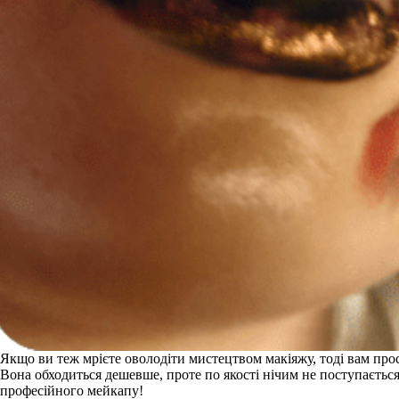
Якщо ви теж мрієте оволодіти мистецтвом макіяжу, тоді вам прос
Вона обходиться дешевше, проте по якості нічим не поступаєтьс
професійного мейкапу!