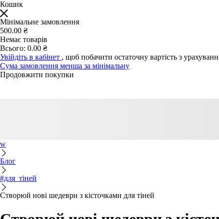
Кошик
Мінімальне замовлення
500.00 ₴
Немає товарів
Всього:
0.00 ₴
Увійдіть в кабінет
, щоб побачити остаточну вартість з урахуван
Сума замовлення менша за мінімальну
Продовжити покупки
w
Блог
#для_тіней
Створюй нові шедеври з кісточками для тіней