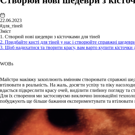
Створюй нові шедеври з кісто
22.06.2023
#для_тіней
Зміст
1. Створюй нові шедеври з кісточками для тіней
2. Придбайте кисті для тіней у нас і створюйте справжні шедевр
3. Щоб надихатися та творити красу, вам варто купити кісточки 
WOBs
Майстри макіяжу захоплюють вмінням створювати справжні шедев
втілювати в реальність. На жаль, досягти успіху та піку насолод
вдасться підкреслити красу очей, виділити глибину погляду та 
Для їх створення ми застосовуємо виключно інноваційні технолог
побуджують ще більше бажання експериментувати та втілювати не