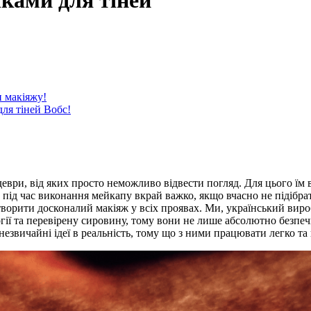
чками для тіней
и макіяжу!
для тіней Вобс!
ри, від яких просто неможливо відвести погляд. Для цього їм 
и під час виконання мейкапу вкрай важко, якщо вчасно не підібра
створити досконалий макіяж у всіх проявах. Ми, український вир
ії та перевірену сировину, тому вони не лише абсолютно безпечні
звичайні ідеї в реальність, тому що з ними працювати легко та