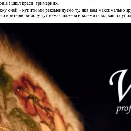
онів і шкіл краси, гримерних.
кіяжу очей - купити ми рекомендуємо ту, яка вам максимально з
го критерію вибору тут немає, адже все залежить від ваших упо