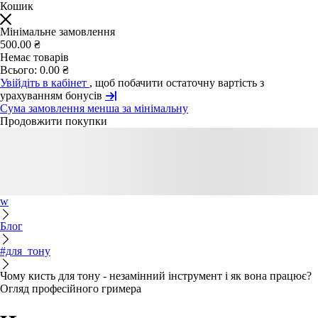
Кошик
Мінімальне замовлення
500.00 ₴
Немає товарів
Всього:
0.00 ₴
Увійдіть в кабінет
, щоб побачити остаточну вартість з
урахуванням бонусів
Сума замовлення менша за мінімальну
Продовжити покупки
w
Блог
#для_тону
Чому кисть для тону - незамінний інструмент і як вона працює?
Огляд професійного гримера