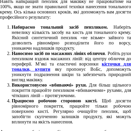
Навіть найкращий пензлик для макіяжу не працюватиме на
100%, якщо не знати правильної техніки нанесення тонального
крему. Ось кілька основних кроків, які допоможуть вам досягти
професійного результату:
Набираємо тональний засіб пензликом.
Наберіть
невелику кількість засобу на кисть для тонального крему.
Якісний синтетичний пензлик «не візьме» зайвого та
дозволить рівномірно розподілити його по ворсу,
уникаючи надлишків продукту.
Наносимо засіб по масажних лініях обличчя
. Робіть рух
пензликом вздовж масажних ліній: від центру обличчя до
периферії. М’які та еластичні ворсинки
кісточки дл
тоналки, купити
яку пропонує ВоБс, допоможуть
уникнути подразнення шкіри та забезпечать природний
вигляд макіяжу.
Використовуємо «вбиваючі» рухи.
Для більш щільног
покриття працюйте пензликом «вбиваючими» рухами, для
чіткіших ліній – протягуючими.
Працюємо робочою стороною кисті.
Щоб досягти
рівномірного покриття, працюйте тільки робочою
поверхнею кисті. Регулярно очищуйте пензлик, щоб
запобігти скупченню залишків продукту, які можуть
вплинути на якість нанесення.