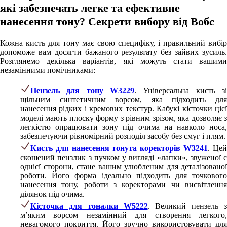
які забезпечать легке та ефективне
нанесення тону? Секрети вибору від Вобс
Кожна кисть для тону має свою специфіку, і правильний вибір
допоможе вам досягти бажаного результату без зайвих зусиль.
Розглянемо декілька варіантів, які можуть стати вашими
незамінними помічниками:
Пензель для тону W3229
. Універсальна кисть зі
щільним синтетичним ворсом, яка підходить для
нанесення рідких і кремових текстур. Кабукі кісточки цієї
моделі мають плоску форму з рівним зрізом, яка дозволяє з
легкістю опрацювати зону під очима на навколо носа,
забезпечуючи рівномірний розподіл засобу без смуг і плям.
Кисть для нанесення тонута коректорів W3241
. Це
скошений пензлик з пучком у вигляді «лапки», звуженої с
однієї сторони, стане вашим улюбленим для деталізованої
роботи. Його форма ідеально підходить для точкового
нанесення тону, роботи з коректорами чи висвітлення
ділянок під очима.
Кісточка для тоналки W5222
. Великий пензель з
м’яким ворсом незамінний для створення легкого,
невагомого покриття. Його зручно використовувати для