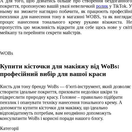
А для того, щоб дізнатись більше про створення бездоганного
покриття, пропонуємо вашій увазі невеличкий
ролик
у TikTok. У
ньому ви зможете наглядно побачити, як працюють професійні
пензлики для нанесення тону в магазині WOBS, та як виглядає
процес нанесення тонального крему руками візажиста. Не
пропустіть цю можливість відкрити для себе щось нове у світі
мейкапу та перейняти секрети майстрів.
WOBs
Купити кісточки для макіяжу від WoBs:
професійний вибір для вашої краси
Кисть для тону бренду WoBs — б’юті-інструмент, який дозволяє
створити ідеальне покриття, приховати недоліки шкіри та
підкреслити природну красу. Головне – правильно підібрати
пензлик і опанувати техніку нанесення тонального крему. А
допомогти купити кісточки для макіяжу, що ідеально
відповідатимуть потребам, вам неодмінно допоможуть
консультанти WoBs і корисні поради нашого блогу.
Категорії