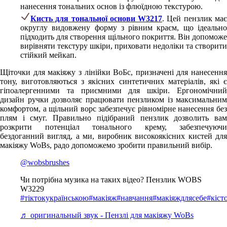
нанесення тональних основ із флюїдною текстурою.
Кисть для тональної основи W3217
. Цей пензлик ма
округлу видовжену форму з рівним краєм, що ідеально
підходить для створення щільного покриття. Він допоможе
вирівняти текстуру шкіри, приховати недоліки та створити
стійкий мейкап.
Щіточки для макіяжу з лінійки ВоБс, призначені для нанесення
тону, виготовляються з якісних синтетичних матеріалів, які є
гіпоалергенними та приємними для шкіри. Ергономічний
дизайн ручки дозволяє працювати пензликом із максимальним
комфортом, а щільний ворс забезпечує рівномірне нанесення без
плям і смуг. Правильно підібраний пензлик дозволить вам
розкрити потенціал тонального крему, забезпечуючи
бездоганний вигляд, а ми, виробник високоякісних кистей для
макіяжу WoBs, радо допоможемо зробити правильний вибір.
@wobsbrushes
Чи потрібна музика на таких відео? Пензлик WOBS
W3229
#тіктокукраїнською
#макіяж
#навчання
#макіяждлясебе
#кіст
♬ оригинальный звук - Пензлі для макіяжу WoBs