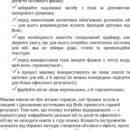
досягти об'ємного фінішу;
забирайте надлишки засобу з туші за допомогою
паперового рушника;
перед нанесенням косметики обов'язково розчешіть вії
— для цього рекомендуємо купити брендові щіточки від
Вобс;
при необхідності нанесіть спеціальний праймер, але
зверніть увагу, що для нього потрібна синтетична кісточка
для вій, яка не вбирає рідкі, гелеві та кремоподібні
текстури;
перед використання туші занурте флакон у теплу воду,
щоб вона «прокинулася»;
в процесі макіяжу використовують не лише пензлі та
щіточки для вій, а й щипці (їх можна попередньо підігріти
для більш ефектного результату);
фарбуйте вії не лише вертикально, а й горизонтально.
Макіяж ніколи не був легкою справою, але трошки зусиль в
тандемі з ідеальними кісточками від Вобс принесуть гарний
результат. Тим паче, що техніку потрібно відпрацювати — з
першого разу нафарбувати ідеально вії та досягти ефектного
об'єму не виходить навіть у гуру візажу. Кількість інструментів
залежить від обраних методів створення об'ємного ефекту, проте