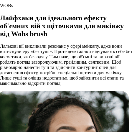
WOBs
Лайфхаки для ідеального ефекту
об'ємних вій з щіточками для макіяжу
від Wobs brush
Лялькові вії викликали резонанс у сфері мейкапу, адже вони
витиснули еру «без туші». Проте деякі жінки відчувають себе без
косметики, як без одягу. Тим паче, що об'ємні та виразні вії
роблять погляд заворожуючим, грайливим, святковим. Щоб
рівномірно нанести туш та здійснити контуринг очей для
досягнення ефекту, потрібні спеціальні щіточки для макіяжу.
Лише туші та олівця недостатньо, щоб здійснити всі етапи та
максимально відкрити погляд.