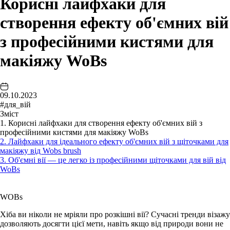
Корисні лайфхаки для
створення ефекту об'ємних вій
з професійними кистями для
макіяжу WoBs
09.10.2023
#для_вій
Зміст
1. Корисні лайфхаки для створення ефекту об'ємних вій з
професійними кистями для макіяжу WoBs
2. Лайфхаки для ідеального ефекту об'ємних вій з щіточками для
макіяжу від Wobs brush
3. Об'ємні вії — це легко із професійними щіточками для вій від
WoBs
WOBs
Хіба ви ніколи не мріяли про розкішні вії? Сучасні тренди візажу
дозволяють досягти цієї мети, навіть якщо від природи вони не