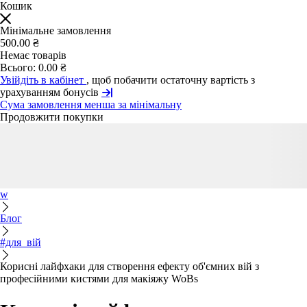
Кошик
Мінімальне замовлення
500.00 ₴
Немає товарів
Всього:
0.00 ₴
Увійдіть в кабінет
, щоб побачити остаточну вартість з
урахуванням бонусів
Сума замовлення менша за мінімальну
Продовжити покупки
w
Блог
#для_вій
Корисні лайфхаки для створення ефекту об'ємних вій з
професійними кистями для макіяжу WoBs