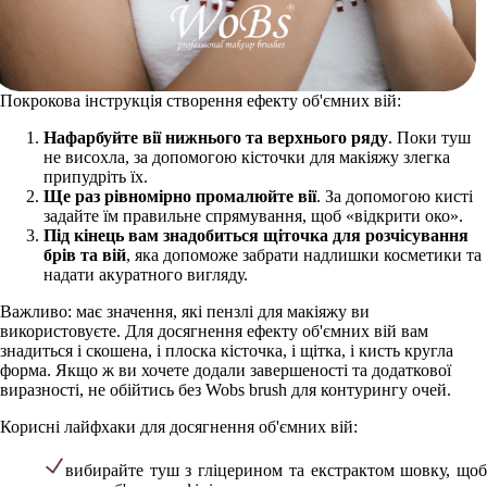
Покрокова інструкція створення ефекту об'ємних вій:
Нафарбуйте вії нижнього та верхнього ряду
. Поки туш
не висохла, за допомогою кісточки для макіяжу злегка
припудріть їх.
Ще раз рівномірно промалюйте вії
. За допомогою кисті
задайте їм правильне спрямування, щоб «відкрити око».
Під кінець вам знадобиться щіточка для розчісування
брів та вій
, яка допоможе забрати надлишки косметики та
надати акуратного вигляду.
Важливо: має значення, які пензлі для макіяжу ви
використовуєте. Для досягнення ефекту об'ємних вій вам
знадиться і скошена, і плоска кісточка, і щітка, і кисть кругла
форма. Якщо ж ви хочете додали завершеності та додаткової
виразності, не обійтись без Wobs brush для контурингу очей.
Корисні лайфхаки для досягнення об'ємних вій:
вибирайте туш з гліцерином та екстрактом шовку, щоб