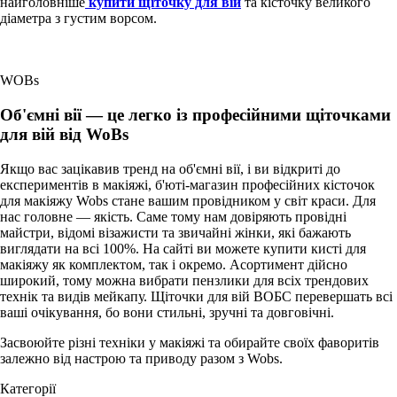
найголовніше
купити щіточку для вій
та кісточку великого
діаметра з густим ворсом.
WOBs
Об'ємні вії — це легко із професійними щіточками
для вій від WoBs
Якщо вас зацікавив тренд на об'ємні вії, і ви відкриті до
експериментів в макіяжі, б'юті-магазин професійних кісточок
для макіяжу Wobs стане вашим провідником у світ краси. Для
нас головне — якість. Саме тому нам довіряють провідні
майстри, відомі візажисти та звичайні жінки, які бажають
виглядати на всі 100%. На сайті ви можете купити кисті для
макіяжу як комплектом, так і окремо. Асортимент дійсно
широкий, тому можна вибрати пензлики для всіх трендових
технік та видів мейкапу. Щіточки для вій ВОБС перевершать всі
ваші очікування, бо вони стильні, зручні та довговічні.
Засвоюйте різні техніки у макіяжі та обирайте своїх фаворитів
залежно від настрою та приводу разом з Wobs.
Категорії