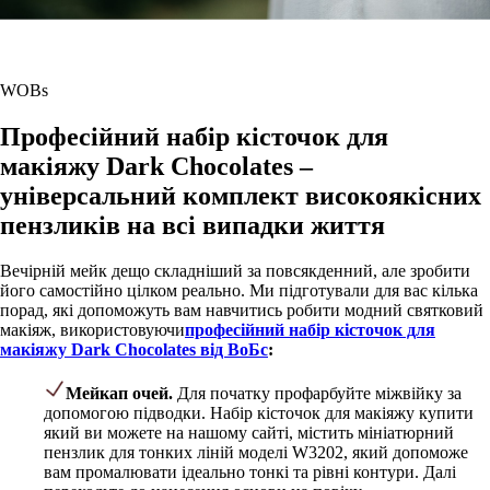
WOBs
Професійний набір кісточок для
макіяжу Dark Chocolates –
універсальний комплект високоякісних
пензликів на всі випадки життя
Вечірній мейк дещо складніший за повсякденний, але зробити
його самостійно цілком реально. Ми підготували для вас кілька
порад, які допоможуть вам навчитись робити модний святковий
макіяж, використовуючи
професійний набір кісточок для
макіяжу Dark Chocolates від ВоБс
:
Мейкап очей.
Для початку профарбуйте міжвійку за
допомогою підводки. Набір кісточок для макіяжу купити
який ви можете на нашому сайті, містить мініатюрний
пензлик для тонких ліній моделі W3202, який допоможе
вам промалювати ідеально тонкі та рівні контури. Далі