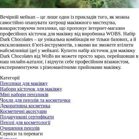
Вечірній мейкап – це лише один із прикладів того, як можна
самостійно опанувати хитрощі макіяжного мистецтва,
використовуючи пензлики, що пропонує інтернет-магазин
професійних кісточок для макіяжу від виробника WOBS. Набір
Dark Chocolates – це унікальна комбінація не тільки базових, а й
ексклюзивних б’юті-інструментів, з якими ви зможете втілити
найсміливіші ідеї у мейкапі. Купити набір кісточок для макіяжу
Dark Chocolates від WoBs ви можете просто зараз, перейшовши в
наш онлайн-каталог, і відчути себе професійним візажистом,
експериментуючи з різноманітними прийомами макіяжу.
Категорії
Пензлики для макіяжу
Набори кісточок для макіяжу
Міні набори пензликів
Чохли для пензлів та косметички
Декоративна косметика
Косметичні аксесуари
Подарункові сертифікати
Пензлі для косметології
Очищення пензлів
Сервіси та переваги