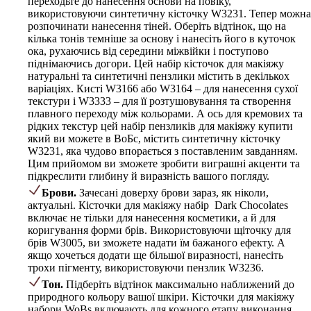
переходьте до нанесення основи на повіку,
використовуючи синтетичну кісточку W3231. Тепер можна
розпочинати нанесення тіней. Оберіть відтінок, що на
кілька тонів темніше за основу і нанесіть його в куточок
ока, рухаючись від середини міжвійки і поступово
піднімаючись догори. Цей набір кісточок для макіяжу
натуральні та синтетичні пензлики містить в декількох
варіаціях. Кисті W3166 або W3164 – для нанесення сухої
текстури і W3333 – для її розтушовування та створення
плавного переходу між кольорами. А ось для кремових та
рідких текстур цей набір пензликів для макіяжу купити
який ви можете в ВоБс, містить синтетичну кісточку
W3231, яка чудово впорається з поставленим завданням.
Цим прийомом ви зможете зробити виграшні акценти та
підкреслити глибину й виразність вашого погляду.
Брови.
Зачесані доверху брови зараз, як ніколи,
актуальні. Кісточки для макіяжу набір Dark Chocolates
включає не тільки для нанесення косметики, а й для
коригування форми брів. Використовуючи щіточку для
брів W3005, ви зможете надати їм бажаного ефекту. А
якщо хочеться додати ще більшої виразності, нанесіть
трохи пігменту, використовуючи пензлик W3236.
Тон.
Підберіть відтінок максимально наближений до
природного кольору вашої шкіри. Кісточки для макіяжу
набори WoBs включають для кожного етапу виконання