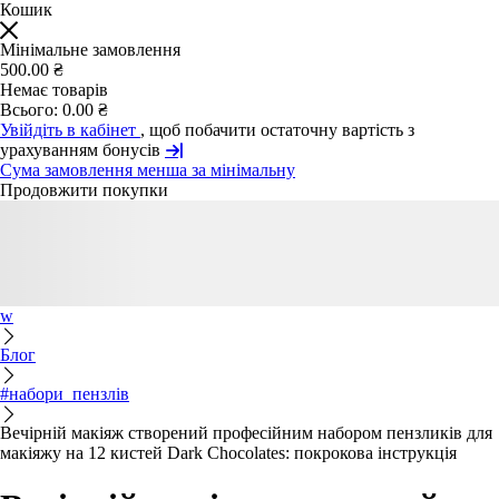
Кошик
Мінімальне замовлення
500.00 ₴
Немає товарів
Всього:
0.00 ₴
Увійдіть в кабінет
, щоб побачити остаточну вартість з
урахуванням бонусів
Сума замовлення менша за мінімальну
Продовжити покупки
w
Блог
#набори_пензлів
Вечірній макіяж створений професійним набором пензликів для
макіяжу на 12 кистей Dark Chocolates: покрокова інструкція