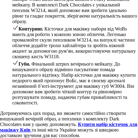
мейкапу. В комплекті Dark Chocolates є унікальний
пензлик W3214, який допоможе вам зробити ідеально
рівне та гладке покриття, зберігаючи натуральність вашого
образу.
Контуринг.
Кісточки для макіяжу набори від WoBs
мають для роботи з кожною зоною обличчя. Легенько
промалюйте скули пензликом W3214, на випуклі частини
обличчя додайте трохи хайлайтера та зробіть ніжний
акцент за допомогою рум’ян, використовуючи натуральну
скошену кисть W3118.
Губи.
Фінальний штрих вечірнього мейкапу. До
вишуканого образу відмінно пасуватиме помада
натурального відтінку. Набір кісточки для макіяжу купити
недорого який пропонує ВоБс, має в своєму арсеналі
незамінний б’юті-інструмент для макіяжу губ W3004. Він
допоможе вам зробити чіткий контур та рівномірно
розтушувати помаду, надаючи губам привабливості та
соковитості.
Дотримуючись цих порад, ви зможете самостійно створити
вишуканий вечірній образ, а пензлики з комплекту Dark
Chocolates вам у цьому допоможуть.
Купити набір кісточок для
макіяжу Київ
та інші міста України можуть зі швидкою
доставкою зручним для вас способом.