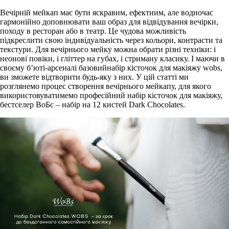
Вечірній мейкап має бути яскравим, ефектним, але водночас
гармонійно доповнювати ваш образ для відвідування вечірки,
походу в ресторан або в театр. Це чудова можливість
підкреслити свою індивідуальність через кольори, контрасти та
текстури. Для вечірнього мейку можна обрати різні техніки: і
неонові повіки, і гліттер на губах, і стриману класику. І маючи в
своєму б’юті-арсеналі базовийнабір кісточок для макіяжу wobs,
ви зможете відтворити будь-яку з них. У цій статті ми
розглянемо процес створення вечірнього мейкапу, для якого
використовуватимемо професійний набір кісточок для макіяжу,
бестселер ВоБс – набір на 12 кистей Dark Chocolates.