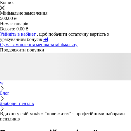
Кошик
Мінімальне замовлення
500.00 ₴
Немає товарів
Всього:
0.00 ₴
Увійдіть в кабінет
, щоб побачити остаточну вартість з
урахуванням бонусів
Сума замовлення менша за мінімальну
Продовжити покупки
w
Блог
#набори_пензлів
Вдихни у свій макіяж "нове життя" з професійними наборами
пензликів