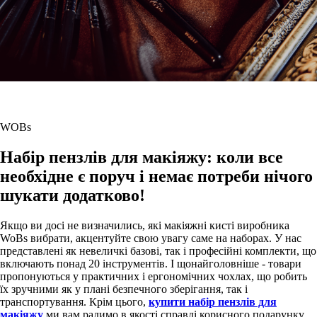
WOBs
Набір пензлів для макіяжу: коли все
необхідне є поруч і немає потреби нічого
шукати додатково!
Якщо ви досі не визначились, які макіяжні кисті виробника
WoBs вибрати, акцентуйте свою увагу саме на наборах. У нас
представлені як невеличкі базові, так і професійні комплекти, що
включають понад 20 інструментів. І щонайголовніше - товари
пропонуються у практичних і ергономічних чохлах, що робить
їх зручними як у плані безпечного зберігання, так і
транспортування. Крім цього,
купити набір пензлів для
макіяжу
ми вам радимо в якості справді корисного подарунку