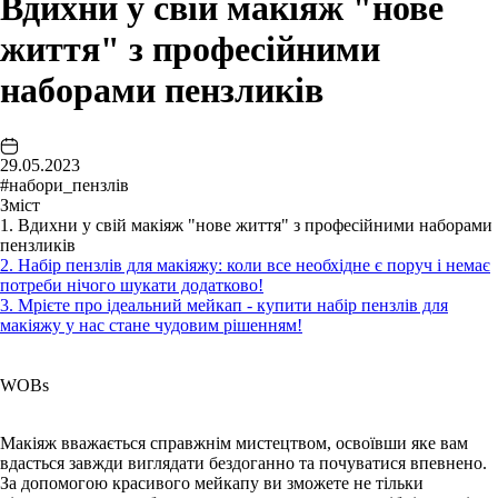
Вдихни у свій макіяж "нове
життя" з професійними
наборами пензликів
29.05.2023
#набори_пензлів
Зміст
1. Вдихни у свій макіяж "нове життя" з професійними наборами
пензликів
2. Набір пензлів для макіяжу: коли все необхідне є поруч і немає
потреби нічого шукати додатково!
3. Мрієте про ідеальний мейкап - купити набір пензлів для
макіяжу у нас стане чудовим рішенням!
WOBs
Макіяж вважається справжнім мистецтвом, освоївши яке вам
вдасться завжди виглядати бездоганно та почуватися впевнено.
За допомогою красивого мейкапу ви зможете не тільки