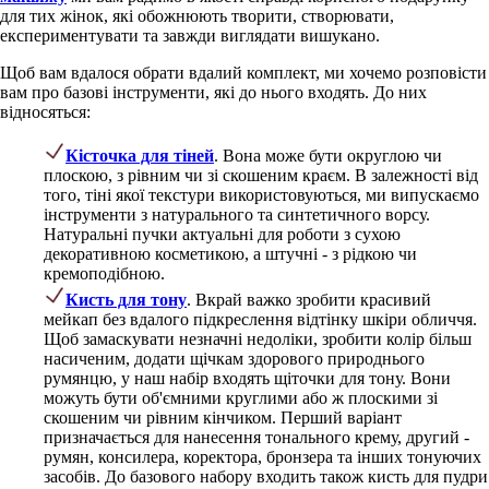
для тих жінок, які обожнюють творити, створювати,
експериментувати та завжди виглядати вишукано.
Щоб вам вдалося обрати вдалий комплект, ми хочемо розповісти
вам про базові інструменти, які до нього входять. До них
відносяться:
Кісточка для тіней
. Вона може бути округлою чи
плоскою, з рівним чи зі скошеним краєм. В залежності від
того, тіні якої текстури використовуються, ми випускаємо
інструменти з натурального та синтетичного ворсу.
Натуральні пучки актуальні для роботи з сухою
декоративною косметикою, а штучні - з рідкою чи
кремоподібною.
Кисть для тону
. Вкрай важко зробити красивий
мейкап без вдалого підкреслення відтінку шкіри обличчя.
Щоб замаскувати незначні недоліки, зробити колір більш
насиченим, додати щічкам здорового природнього
румянцю, у наш набір входять щіточки для тону. Вони
можуть бути об'ємними круглими або ж плоскими зі
скошеним чи рівним кінчиком. Перший варіант
призначається для нанесення тонального крему, другий -
румян, консилера, коректора, бронзера та інших тонуючих
засобів. До базового набору входить також кисть для пудри