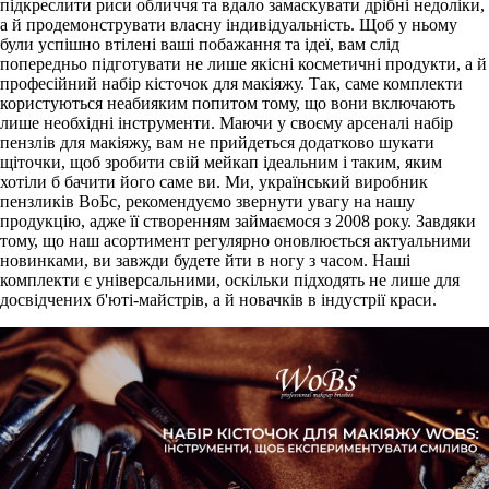
підкреслити риси обличчя та вдало замаскувати дрібні недоліки,
а й продемонструвати власну індивідуальність. Щоб у ньому
були успішно втілені ваші побажання та ідеї, вам слід
попередньо підготувати не лише якісні косметичні продукти, а й
професійний набір кісточок для макіяжу. Так, саме комплекти
користуються неабияким попитом тому, що вони включають
лише необхідні інструменти. Маючи у своєму арсеналі набір
пензлів для макіяжу, вам не прийдеться додатково шукати
щіточки, щоб зробити свій мейкап ідеальним і таким, яким
хотіли б бачити його саме ви. Ми, український виробник
пензликів ВоБс, рекомендуємо звернути увагу на нашу
продукцію, адже її створенням займаємося з 2008 року. Завдяки
тому, що наш асортимент регулярно оновлюється актуальними
новинками, ви завжди будете йти в ногу з часом. Наші
комплекти є універсальними, оскільки підходять не лише для
досвідчених б'юті-майстрів, а й новачків в індустрії краси.