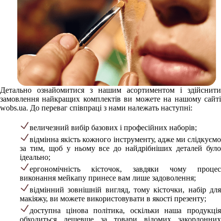
Детально ознайомитися з нашим асортиментом і здійснити
замовлення найкращих комплектів ви можете на нашому сайті
wobs.ua. До переваг співпраці з нами належать наступні:
величезний вибір базових і професійних наборів;
відмінна якість кожного інструменту, адже ми слідкуємо
за тим, щоб у ньому все до найдрібніших деталей було
ідеально;
ергономічність кісточок, завдяки чому процес
виконання мейкапу принесе вам лише задоволення;
відмінний зовнішній вигляд, тому кісточки, набір для
макіяжу, ви можете використовувати в якості презенту;
доступна цінова політика, оскільки наша продукція
обходиться дешевше за товари відомих закордонних