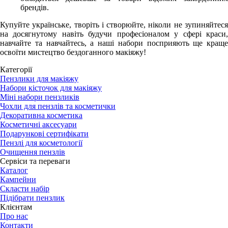
брендів.
Купуйте українське, творіть і створюйте, ніколи не зупиняйтеся
на досягнутому навіть будучи професіоналом у сфері краси,
навчайте та навчайтесь, а наші набори посприяють ще краще
освоїти мистецтво бездоганного макіяжу!
Категорії
Пензлики для макіяжу
Набори кісточок для макіяжу
Міні набори пензликів
Чохли для пензлів та косметички
Декоративна косметика
Косметичні аксесуари
Подарункові сертифікати
Пензлі для косметології
Очищення пензлів
Сервіси та переваги
Каталог
Кампейни
Скласти набір
Підібрати пензлик
Клієнтам
Про нас
Контакти