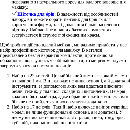
переважно з натурального ворсу для вдалого завершення
макіяжу.
Щіточка для брів
. В залежності від особливостей
набору, ви можете обрати пензлик для брів як для
коригування форми, так і додавання більш насиченого
відтінку. Найчастіше в наших базових комплектах
зустрічається інструмент зі скошеним краєм.
Щоб зробити дійсно вдалий мейкап, ми радимо придбати у нас
набір професійних кісточок для макіяжу. В каталозі
представлено безліч варіантів комплектів, проте якщо ви
обожнюєте щоразу щось у собі змінювати, то ми рекомендуємо
звернути увагу на наступні позиції:
Набір на 25 кистей. Це найбільший комплект, який маємо
в наявності ми. Він включає не лише основні, а й додаткові
інструменти, за допомогою яких вам вдасться виконати
безліч технік, у тім числі складних і витончених. Це мрія
кожного бюті-майстра, адже обравши такий комплект, вам
більше не прийдеться нічого купляти додатково.
Набір на 17 пензлів. Такий набір включає найпопулярніші
моделі не лише функціональні основні, а й додаткові. У
ньому ви знайдете щіточки для стрілок, тіней, тону, брів,
губ і вій, виконання олівцевої техніки.