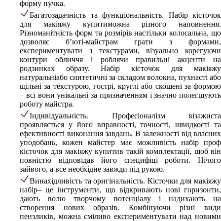
форму пучка.
Багатозадачність та функціональність. Набір кісточок
для макіяжу купитиможна різного наповнення.
Різноманітність форм та розмірів настільки колосальна, що
дозволяє б’юті-майстрам грати з формами,
експериментувати з текстурами, візуально корегуючи
контури обличчя і роблячи правильні акценти на
родзинках образу. Набір кісточок для макіяжу
натуральніабо синтетичні за складом волокна, пухнасті або
щільні за текстурою, гострі, круглі або скошені за формою
– всі вони унікальні за призначенням і значно полегшують
роботу майстра.
Індивідуальність. Професіоналізм візажиста
проявляється у його вправності, точності, швидкості та
ефективності виконання завдань. В залежності від власних
уподобань, кожен майстер має можливість набір проф
кісточок для макіяжу купитив такій комплектації, щоб він
повністю відповідав його специфіці роботи. Нічого
зайвого, а все необхідне завжди під рукою.
Винахідливість та оригінальність. Кісточки для макіяжу
набір– це інструменти, що відкривають нові горизонти,
дають волю творчому потенціалу і надихають на
створення нових образів. Комбінуючи різні види
пензликів, можна сміливо експериментувати над новими