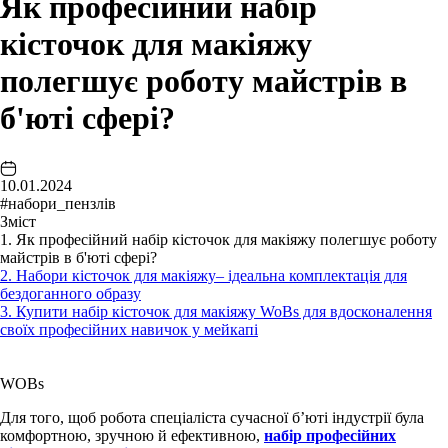
Як професійний набір
кісточок для макіяжу
полегшує роботу майстрів в
б'юті сфері?
10.01.2024
#набори_пензлів
Зміст
1. Як професійний набір кісточок для макіяжу полегшує роботу
майстрів в б'юті сфері?
2. Набори кісточок для макіяжу– ідеальна комплектація для
бездоганного образу
3. Купити набір кісточок для макіяжу WoBs для вдосконалення
своїх професійних навичок у мейкапі
WOBs
Для того, щоб робота спеціаліста сучасної б’юті індустрії була
комфортною, зручною й ефективною,
набір професійних