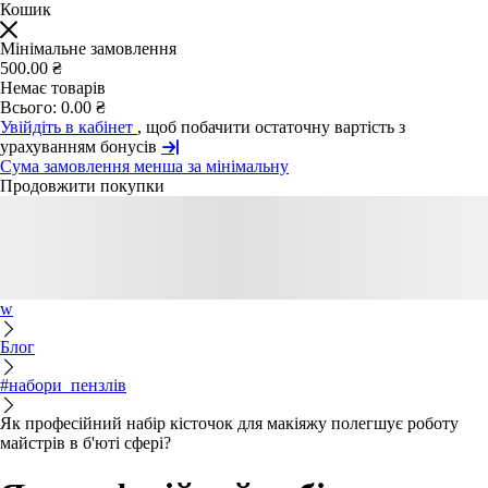
Кошик
Мінімальне замовлення
500.00 ₴
Немає товарів
Всього:
0.00 ₴
Увійдіть в кабінет
, щоб побачити остаточну вартість з
урахуванням бонусів
Сума замовлення менша за мінімальну
Продовжити покупки
w
Блог
#набори_пензлів
Як професійний набір кісточок для макіяжу полегшує роботу
майстрів в б'юті сфері?