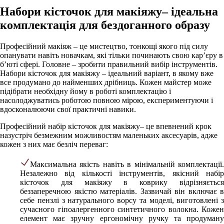
Набори кісточок для макіяжу– ідеальна
комплектація для бездоганного образу
Професійний макіяж – це мистецтво, тонкощі якого під силу
опанувати навіть новачкам, які тільки починають свою кар’єру в
б’юті сфері. Головне – зробити правильний вибір інструментів.
Набори кісточок для макіяжу – ідеальний варіант, в якому вже
все продумано до найменших дрібниць. Кожен майстер може
підібрати необхідну йому в роботі комплектацію і
насолоджуватись роботою повною мірою, експериментуючи і
вдосконалюючи свої практичні навики.
Професійний набір кісточок для макіяжу– це впевнений крок
назустріч безмежним можливостям маленьких аксесуарів, адже
кожен з них має безліч переваг:
Максимальна якість навіть в мінімальній комплектації.
Незалежно від кількості інструментів, якісний набір
кісточок для макіяжу в коврику відрізняється
беззаперечною якістю матеріалів. Зазвичай він включає в
себе пензлі з натурального ворсу та моделі, виготовлені з
сучасного гіпоалергенного синтетичного волокна. Кожен
елемент має зручну ергономічну ручку та продуману