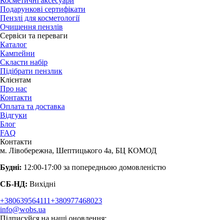
Косметичні аксесуари
Подарункові сертифікати
Пензлі для косметології
Очищення пензлів
Сервіси та переваги
Каталог
Кампейни
Скласти набір
Підібрати пензлик
Клієнтам
Про нас
Контакти
Оплата та доставка
Відгуки
Блог
FAQ
Контакти
м. Лівобережна, Шептицького 4а, БЦ КОМОД
Будні:
12:00-17:00 за попередньою домовленістю
СБ-НД:
Вихідні
+380639564111
+380977468023
info@wobs.ua
Підписуйся на наші оновлення: