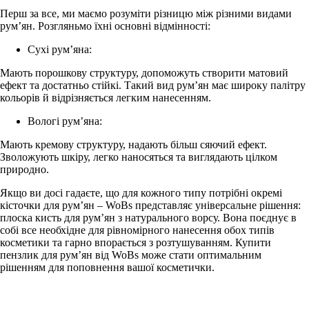
Перш за все, ми маємо розуміти різницю між різними видами
рум’ян. Розгляньмо їхні основні відмінності:
Сухі рум’яна:
Мають порошкову структуру, допоможуть створити матовий
ефект та достатньо стійкі. Такий вид рум’ян має широку палітру
кольорів й відрізняється легким нанесенням.
Вологі рум’яна:
Мають кремову структуру, надають більш сяючий ефект.
Зволожують шкіру, легко наносяться та виглядають цілком
природно.
Якщо ви досі гадаєте, що для кожного типу потрібні окремі
кісточки для рум’ян – WoBs представляє універсальне рішення:
плоска кисть для рум’ян з натурального ворсу. Вона поєднує в
собі все необхідне для рівномірного нанесення обох типів
косметики та гарно впорається з розтушуванням. Купити
пензлик для рум’ян від WoBs може стати оптимальним
рішенням для поповнення вашої косметички.