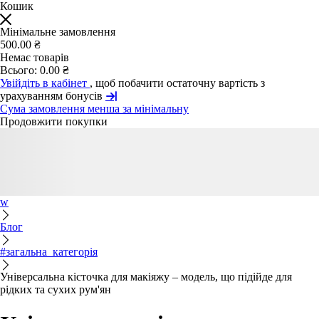
Кошик
Мінімальне замовлення
500.00 ₴
Немає товарів
Всього:
0.00 ₴
Увійдіть в кабінет
, щоб побачити остаточну вартість з
урахуванням бонусів
Сума замовлення менша за мінімальну
Продовжити покупки
w
Блог
#загальна_категорія
Універсальна кісточка для макіяжу – модель, що підійде для
рідких та сухих рум'ян