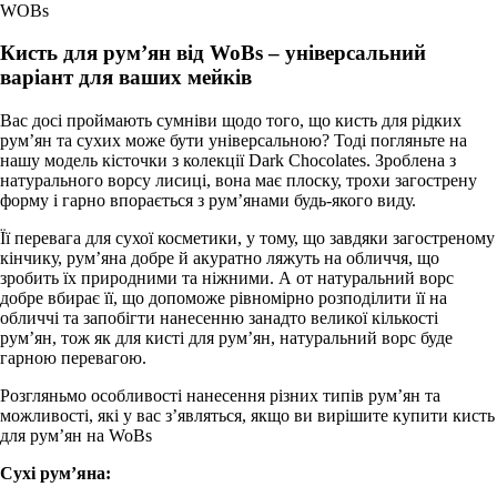
WOBs
Кисть для рум’ян від WoBs – універсальний
варіант для ваших мейків
Вас досі проймають сумніви щодо того, що кисть для рідких
рум’ян та сухих може бути універсальною? Тоді погляньте на
нашу модель кісточки з колекції Dark Chocolates. Зроблена з
натурального ворсу лисиці, вона має плоску, трохи загострену
форму і гарно впорається з рум’янами будь-якого виду.
Її перевага для сухої косметики, у тому, що завдяки загостреному
кінчику, рум’яна добре й акуратно ляжуть на обличчя, що
зробить їх природними та ніжними. А от натуральний ворс
добре вбирає її, що допоможе рівномірно розподілити її на
обличчі та запобігти нанесенню занадто великої кількості
рум’ян, тож як для кисті для рум’ян, натуральний ворс буде
гарною перевагою.
Розгляньмо особливості нанесення різних типів рум’ян та
можливості, які у вас з’являться, якщо ви вирішите купити кисть
для рум’ян на WoBs
Сухі рум’яна: