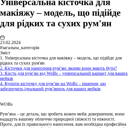
Універсальна кісточка для
макіяжу – модель, що підійде
для рідких та сухих рум'ян
23.02.2024
#загальна_категорія
Зміст
1. Універсальна кісточка для макіяжу – модель, що підійде для
рідких та сухих рум'ян
2. Кісточки для нанесення рум’ян: якими вони мають бути?
3. Кисть для рум’ян від WoBs – універсальний варіант для ваших
мейків
4. Купити кісточку для рум’ян на WoBs – рішення, що
забезпечить ідеальний рум’янець для ваших мейків
WOBs
Рум’яна – це деталь, що зробить кожен мейк довершеним, вони
нададуть вашому обличчю природної свіжості та ніжності.
Проте, для їх правильного нанесення, вам необхідна професійна