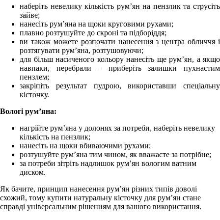
наберіть невелику кількість рум’ян на пензлик та струсіть
зайве;
нанесіть рум’яна на щоки круговими рухами;
плавно розтушуйте до скроні та підборіддя;
ви також можете розпочати нанесення з центра обличчя і
розтягувати рум’яна, розтушовуючи;
для більш насиченого кольору нанесіть ще рум’ян, а якщо
навпаки, перебрали – приберіть залишки пухнастим
пензлем;
закріпіть результат пудрою, використавши спеціальну
кісточку.
Вологі рум’яна:
нагрійте рум’яна у долонях за потреби, наберіть невелику
кількість на пензлик;
нанесіть на щоки вбиваючими рухами;
розтушуйте рум’яна тим чином, як вважаєте за потрібне;
за потреби зітріть надлишок рум’ян вологим ватним
диском.
Як бачите, принцип нанесення рум’ян різних типів доволі
схожий, тому купити натуральну кісточку для рум’ян стане
справді універсальним рішенням для вашого використання.