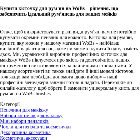
Купити кісточку для рум’ян на WoBs – рішення, що
забезпечить ідеальний рум’янець для ваших мейків
Отже, щоб використовувати різні види рум’ян, вам не потрібно
купувати окремий пензлик для кожного. Кісточка для рум’ян,
купити яку можна у нашому магазині WoBs – найбільш
вигідний варіант для вас, адже ви можете купити її одну замість
двох. Ми, український виробник професійних кісточок для
макіяжу WoBs піклуємося про якість та довговічність наших
інструментів і виготовляємо їх за найвищими стандартами. У
нашому асортименті ви також знайдете й інші моделі кісточок,
тож якщо вам необхідна допомога щодо вибору – наші
професійні менеджери завжди готові її надати. Переходьте до
онлайн-каталогу, щоб обрати й замовити універсальну кисть для
рум’ян на WoBs brushes.
Категорії
Пензлики для макіяжу
Набори кісточок для макіяжу
Міні набори пензликів
Чохли для пензлів та косметички
Декоративна косметика
Косметичні аксесуари