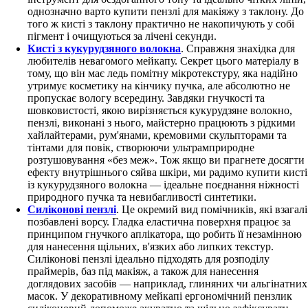
однозначно варто купити пензлі для макіяжу з таклону. До
того ж кисті з таклону практично не накопичують у собі
пігмент і очищуються за лічені секунди.
Кисті з кукурудзяного волокна
. Справжня знахідка для
любителів невагомого мейкапу. Секрет цього матеріалу в
тому, що він має ледь помітну мікротекстуру, яка надійно
утримує косметику на кінчику пучка, але абсолютно не
пропускає вологу всередину. Завдяки гнучкості та
шовковистості, якою вирізняється кукурудзяне волокно,
пензлі, виконані з нього, майстерно працюють з рідкими
хайлайтерами, рум'янами, кремовими скульпторами та
тінтами для повік, створюючи ультрамприродне
розтушовування «без меж». Тож якщо ви прагнете досягти
ефекту внутрішнього сяйва шкіри, ми радимо купити кисті
із кукурудзяного волокна — ідеальне поєднання ніжності
природного пучка та невибагливості синтетики.
Силіконові пензлі
. Це окремий вид помічників, які взагалі
позбавлені ворсу. Гладка еластична поверхня працює за
принципом гнучкого аплікатора, що робить її незамінною
для нанесення щільних, в'язких або липких текстур.
Силіконові пензлі ідеально підходять для розподілу
праймерів, баз під макіяж, а також для нанесення
доглядових засобів — наприклад, глиняних чи альгінатних
масок. У декоративному мейкапі ергономічний пензлик