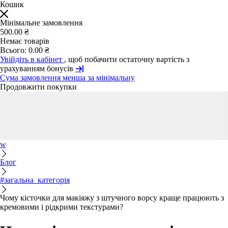
Кошик
Мінімальне замовлення
500.00 ₴
Немає товарів
Всього:
0.00 ₴
Увійдіть в кабінет
, щоб побачити остаточну вартість з
урахуванням бонусів
Сума замовлення менша за мінімальну
Продовжити покупки
w
Блог
#загальна_категорія
Чому кісточки для макіяжу з штучного ворсу краще працюють з
кремовими і рідкрими текстурами?