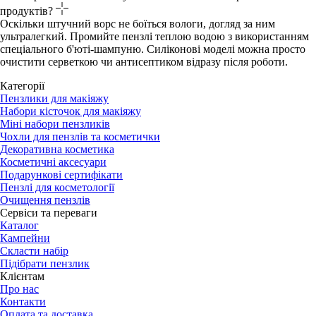
продуктів?
Оскільки штучний ворс не боїться вологи, догляд за ним
ультралегкий. Промийте пензлі теплою водою з використанням
спеціального б'юті-шампуню. Силіконові моделі можна просто
очистити серветкою чи антисептиком відразу після роботи.
Категорії
Пензлики для макіяжу
Набори кісточок для макіяжу
Міні набори пензликів
Чохли для пензлів та косметички
Декоративна косметика
Косметичні аксесуари
Подарункові сертифікати
Пензлі для косметології
Очищення пензлів
Сервіси та переваги
Каталог
Кампейни
Скласти набір
Підібрати пензлик
Клієнтам
Про нас
Контакти
Оплата та доставка