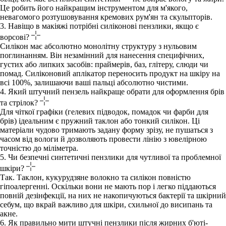
Це робить його найкращим інструментом для м'якого,
невагомого розтушовування кремових рум'ян та скульпторів.
3. Навіщо в макіяжі потрібні силіконові пензлики, якщо є
ворсові?
Силікон має абсолютно монолітну структуру з нульовим
поглинанням. Він незамінний для нанесення специфічних,
густих або липких засобів: праймерів, баз, глітеру, слюди чи
помад. Силіконовий аплікатор переносить продукт на шкіру на
всі 100%, залишаючи ваші пальці абсолютно чистими.
4. Який штучний пензель найкраще обрати для оформлення брів
та стрілок?
Для чіткої графіки (гелевих підводок, помадок чи фарби для
брів) ідеальним є пружний таклон або тонкий силікон. Ці
матеріали чудово тримають задану форму зрізу, не пушаться з
часом від вологи й дозволяють провести лінію з ювелірною
точністю до міліметра.
5. Чи безпечні синтетичні пензлики для чутливої та проблемної
шкіри?
Так. Таклон, кукурудзяне волокно та силікон повністю
гіпоалергенні. Оскільки вони не мають пор і легко піддаються
повній дезінфекції, на них не накопичуються бактерії та шкірний
себум, що вкрай важливо для шкіри, схильної до висипань та
акне.
6. Як правильно мити штучні пензлики після жирних б'юті-