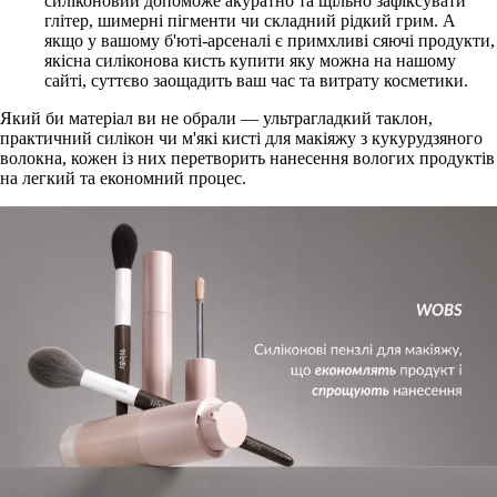
силіконовий допоможе акуратно та щільно зафіксувати
глітер, шимерні пігменти чи складний рідкий грим. А
якщо у вашому б'юті-арсеналі є примхливі сяючі продукти,
якісна силіконова кисть купити яку можна на нашому
сайті, суттєво заощадить ваш час та витрату косметики.
Який би матеріал ви не обрали — ультрагладкий таклон,
практичний силікон чи м'які кисті для макіяжу з кукурудзяного
волокна
, кожен із них перетворить нанесення вологих продуктів
на легкий та економний процес.