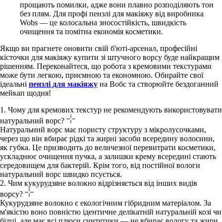
прощають помилки, адже вони плавно розподіляють тон
без плям. Для профі пензлі для макіяжу від виробника
Wobs — це колосальна зносостійкість, швидкість
очищення та помітна економія косметики.
Якщо ви прагнете оновити свій б'юті-арсенал, професійні
кісточки для макіяжу купити зі штучного ворсу буде найкращим
рішенням. Переконайтеся, що робота з кремовими текстурами
може бути легкою, приємною та економною. Обирайте свої
ідеальні
пензлі для макіяжу
на Вобс
та створюйте бездоганний
мейкап щодня!
1. Чому для кремових текстур не рекомендують використовувати
натуральний ворс?
Натуральний ворс має пористу структуру з мікролусочками,
через що він вбирає рідкі та жирні засоби всередину волосини,
як губка. Це призводить до величезної перевитрати косметики,
ускладнює очищення пучка, а залишки крему всередині стають
середовищем для бактерій. Крім того, від постійної вологи
натуральний ворс швидко псується.
2. Чим кукурудзяне волокно відрізняється від інших видів
ворсу?
Кукурудзяне волокно є екологічним гібридним матеріалом. За
м'якістю воно повністю ідентичне делікатній натуральній козі чи
білці, але має всі плюси синтетики — не вбирає вологу та жири.