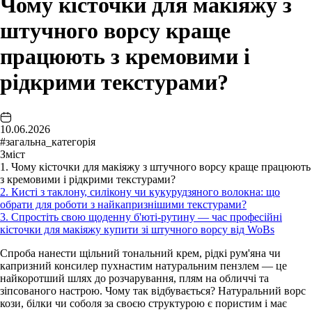
Чому кісточки для макіяжу з
штучного ворсу краще
працюють з кремовими і
рідкрими текстурами?
10.06.2026
#загальна_категорія
Зміст
1. Чому кісточки для макіяжу з штучного ворсу краще працюють
з кремовими і рідкрими текстурами?
2. Кисті з таклону, силікону чи кукурудзяного волокна: що
обрати для роботи з найкапризнішими текстурами?
3. Спростіть свою щоденну б'юті-рутину — час професійні
кісточки для макіяжу купити зі штучного ворсу від WoBs
Спроба нанести щільний тональний крем, рідкі рум'яна чи
капризний консилер пухнастим натуральним пензлем — це
найкоротший шлях до розчарування, плям на обличчі та
зіпсованого настрою. Чому так відбувається? Натуральний ворс
кози, білки чи соболя за своєю структурою є пористим і має