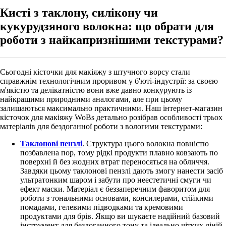
Кисті з таклону, силікону чи
кукурудзяного волокна: що обрати для
роботи з найкапризнішими текстурами?
Сьогодні
кісточки для макіяжу з штучного ворсу стали
справжнім технологічним проривом у б'юті-індустрії: за своєю
м'якістю та делікатністю вони вже давно конкурують із
найкращими природними аналогами, але при цьому
залишаються максимально практичними. Наш інтернет-магазин
кісточок для макіяжу WoBs детально розібрав особливості трьох
матеріалів для бездоганної роботи з вологими текстурами:
Таклонові пензлі
. Структура цього волокна повністю
позбавлена пор, тому рідкі продукти плавно ковзають по
поверхні й без жодних втрат переносяться на обличчя.
Завдяки цьому таклонові пензлі дають змогу нанести засіб
ультратонким шаром і забути про неестетичні смуги чи
ефект маски. Матеріал є беззаперечним фаворитом для
роботи з тональними основами, консилерами, стійкими
помадами, гелевими підводками та кремовими
продуктами для брів. Якщо ви шукаєте надійний базовий
інструмент для бездоганного тону та ідеально чітких ліній,