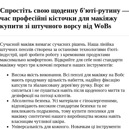
Спростіть свою щоденну б'юті-рутину —
час професійні кісточки для макіяжу
купити зі штучного ворсу від WoBs
Сучасний макіяж вимагає сучасних рішень. Наша лінійка
штучних пензлів створена за останніми технологіями б'юті-
індустрії, щоб зробити роботу з кремовими продуктами
максимально комфортною. Відкрийте для себе нові стандарти
макіяжу через три ключові переваги наших інструментів:
Висока якість виконання. Всі пензлі для макіяжу на Вобс
мають продуману щільність набиття, надійну фіксацію
капсуля та збалансовану дерев'яну ручку. Ворс не
сиплеться і не пушиться навіть після щоденного миття та
дезінфекції на потоці клієнтів.
Абсолютна безпека. Усі матеріали є гіпоалергенними,
відповідають високим стандартам безпеки та не
викликають подразнень, тому купити пензлики для
макіяжу синтетичні нашого виробництва можна навіть
власницям чутливої шкіри.
Універсальність для кожного. Новачкам ці інструменти