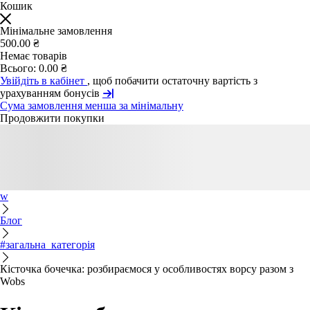
Кошик
Мінімальне замовлення
500.00 ₴
Немає товарів
Всього:
0.00 ₴
Увійдіть в кабінет
, щоб побачити остаточну вартість з
урахуванням бонусів
Сума замовлення менша за мінімальну
Продовжити покупки
w
Блог
#загальна_категорія
Кісточка бочечка: розбираємося у особливостях ворсу разом з
Wobs