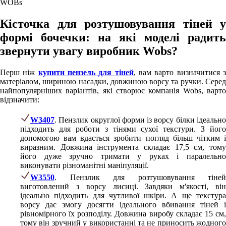
WOBs
Кісточка для розтушовування тіней у
формі бочечки: на які моделі радить
звернути увагу виробник Wobs?
Перш ніж
купити пензель для тіней
, вам варто визначитися 
матеріалом, шириною насадки, довжиною ворсу та ручки. Серед
найпопулярніших варіантів, які створює компанія Wobs, варто
відзначити:
W3407
. Пензлик округлої форми із ворсу білки ідеально
підходить для роботи з тінями сухої текстури. З його
допомогою вам вдасться зробити погляд більш чітким і
виразним. Довжина інструмента складає 17,5 см, тому
його дуже зручно тримати у руках і паралельно
виконувати різноманітні маніпуляції.
W3550
. Пензлик для розтушовування тіней
виготовлений з ворсу лисиці. Завдяки м'якості, він
ідеально підходить для чутливої шкіри. А ще текстура
ворсу дає змогу досягти ідеального вбивання тіней і
рівномірного їх розподілу. Довжина виробу складає 15 см,
тому він зручний у використанні та не приносить жодного