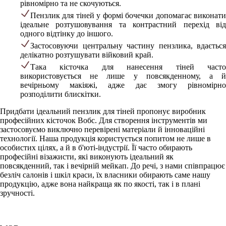
рівномірно та не скочуються.
Пензлик для тіней у формі бочечки допомагає виконати
ідеальне розтушовування та контрастний перехід від
одного відтінку до іншого.
Застосовуючи центральну частину пензлика, вдається
делікатно розтушувати війковий край.
Така кісточка для нанесення тіней часто
використовується не лише у повсякденному, а й
вечірньому макіяжі, адже дає змогу рівномірно
розподілити блискітки.
Придбати ідеальний пензлик для тіней пропонує виробник
професійних кісточок Вобс. Для створення інструментів ми
застосовуємо виключно перевірені матеріали й інноваційні
технології. Наша продукція користується попитом не лише в
особистих цілях, а й в б'юті-індустрії. Її часто обирають
професійні візажисти, які виконують ідеальний як
повсякденний, так і вечірній мейкап. До речі, з нами співпрацює
безліч салонів і шкіл краси, їх власники обирають саме нашу
продукцію, адже вона найкраща як по якості, так і в плані
зручності.