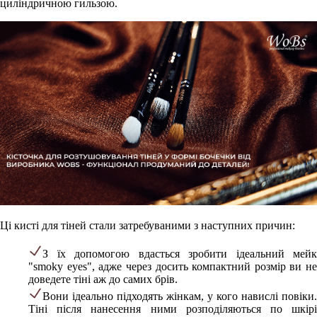
циліндричною гильзою.
Ці кисті для тіней стали затребуваними з наступних причин:
З їх допомогою вдасться зробити ідеальний мейк
"smoky eyes", адже через досить компактний розмір ви не
доведете тіні аж до самих брів.
Вони ідеально підходять жінкам, у кого навислі повіки.
Тіні після нанесення ними розподіляються по шкірі