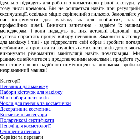
ідеально підходять для роботи з косметикою різної текстури, у
тому числі кремової. Він не осипається навіть при регулярній
експлуатації, оскільки міцно скріплений з гильзою. Замовляйте у
нас інструменти для макіяжу як для особистих, так і
професійних цілей. Виникли запитання - задайте їх нашим
менеджерам, і вони нададуть на них детальні відповіді, що
суттєво спростять процес вибору пензликів. Замовити кісточку
для макіяжу і тіні - це підкреслити свій образ і зробити погляд
особливим, а простота та зручність самих пензликів дозволяють
виконувати різноманітні маніпуляції навіть початківцям! Ми
радимо ознайомитися з представленими моделями і придбати ту,
яка стане вашою надійною помічницею та допоможе зробити
незрівнянний макіяж!
Категорії
Пензлики для макіяжу
Набори кісточок для макіяжу
Міні набори пензликів
Чохли для пензлів та косметички
Декоративна косметика
Косметичні аксесуари
Подарункові сертифікати
Пензлі для косметології
Очищення пензлів
Сервіси та переваги