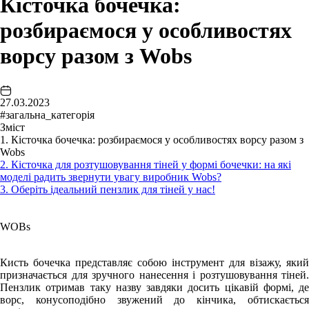
Кісточка бочечка:
розбираємося у особливостях
ворсу разом з Wobs
27.03.2023
#загальна_категорія
Зміст
1. Кісточка бочечка: розбираємося у особливостях ворсу разом з
Wobs
2. Кісточка для розтушовування тіней у формі бочечки: на які
моделі радить звернути увагу виробник Wobs?
3. Оберіть ідеальний пензлик для тіней у нас!
WOBs
Кисть бочечка представляє собою інструмент для візажу, який
призначається для зручного нанесення і розтушовування тіней.
Пензлик отримав таку назву завдяки досить цікавій формі, де
ворс, конусоподібно звужений до кінчика, обтискається