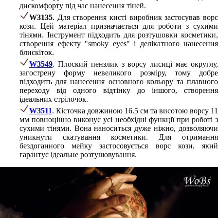
дискомфорту під час нанесення тіней.
W3135
. Для створення кисті виробник застосував ворс
кози. Цей матеріал призначається для роботи з сухими
тінями. Інструмент підходить для розтушовки косметики,
створення ефекту "smoky eyes" і делікатного нанесення
блискіток.
W3549
. Плоский пензлик з ворсу лисиці має округлу,
загострену форму невеликого розміру, тому добре
підходить для нанесення основного кольору та плавного
переходу від одного відтінку до іншого, створення
ідеальних стрілочок.
W3511
. Кісточка довжиною 16.5 см та висотою ворсу 11
мм повноцінно виконує усі необхідні функції при роботі з
сухими тінями. Вона наноситься дуже ніжно, дозволяючи
уникнути скатування косметики. Для отримання
бездоганного мейку застосовується ворс кози, який
гарантує ідеальне розтушовування.