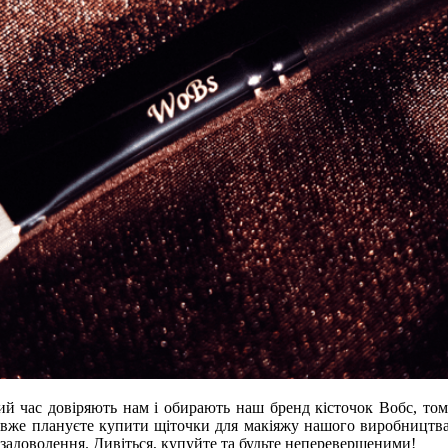
ий час довіряють нам і обирають наш бренд кісточок Вобс, то
 вже плануєте купити щіточки для макіяжу нашого виробництва
задоволення. Дивіться, купуйте та будьте неперевершеними!