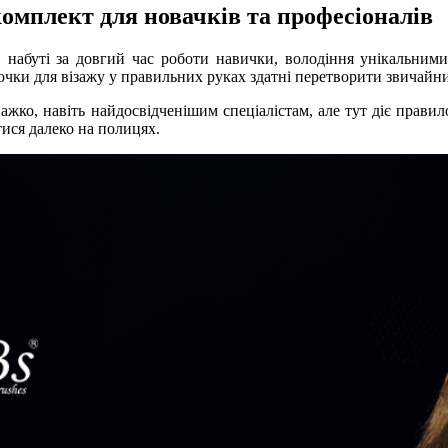
комплект для новачків та професіоналів
но, набуті за довгий час роботи навички, володіння унікальн
очки для візажу у правильних руках здатні перетворити звичайни
ажко, навіть найдосвідченішим спеціалістам, але тут діє правило
тися далеко на полицях.