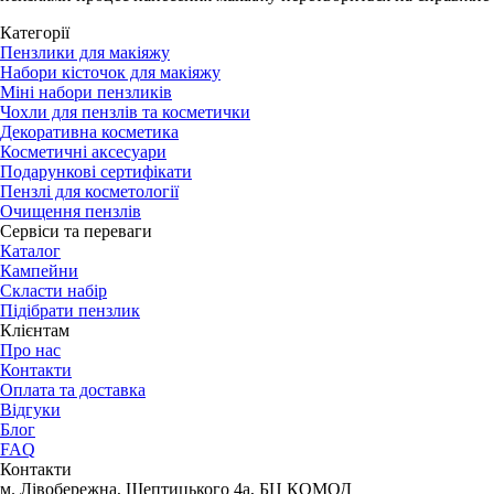
Категорії
Пензлики для макіяжу
Набори кісточок для макіяжу
Міні набори пензликів
Чохли для пензлів та косметички
Декоративна косметика
Косметичні аксесуари
Подарункові сертифікати
Пензлі для косметології
Очищення пензлів
Сервіси та переваги
Каталог
Кампейни
Скласти набір
Підібрати пензлик
Клієнтам
Про нас
Контакти
Оплата та доставка
Відгуки
Блог
FAQ
Контакти
м. Лівобережна, Шептицького 4а, БЦ КОМОД