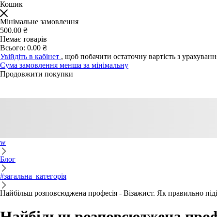
Кошик
Мінімальне замовлення
500.00 ₴
Немає товарів
Всього:
0.00 ₴
Увійдіть в кабінет
, щоб побачити остаточну вартість з урахуван
Сума замовлення менша за мінімальну
Продовжити покупки
w
Блог
#загальна_категорія
Найбільш розповсюджена професія - Візажист. Як правильно під
Найбільш розповсюджена профе