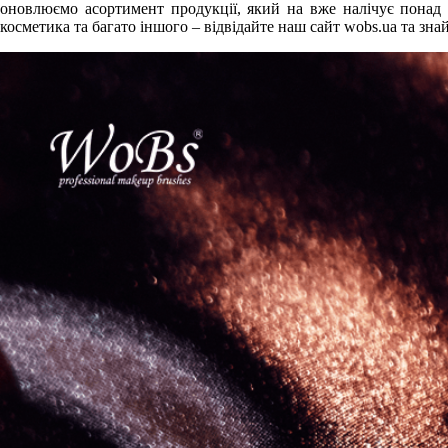
оновлюємо асортимент продукції, який на вже налічує понад 3
косметика та багато іншого – відвідайте наш сайт wobs.ua та зна