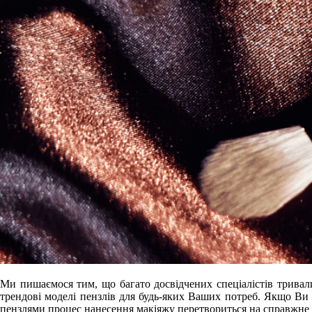
Ми пишаємося тим, що багато досвідчених спеціалістів тривал
трендові моделі пензлів для будь-яких Ваших потреб. Якщо Ви
пензлями процес нанесення макіяжу перетвориться на справжне 