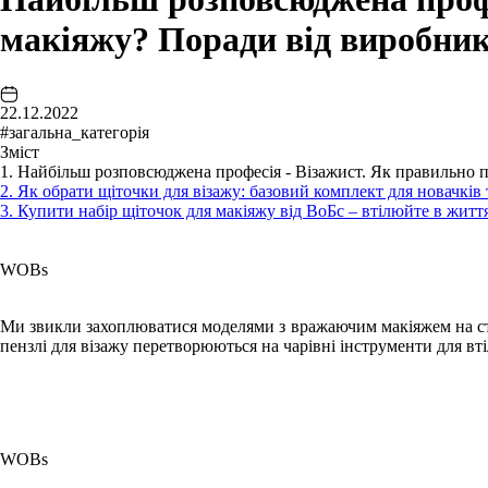
макіяжу? Поради від виробник
22.12.2022
#загальна_категорія
Зміст
1. Найбільш розповсюджена професія - Візажист. Як правильно 
2. Як обрати щіточки для візажу: базовий комплект для новачків 
3. Купити набір щіточок для макіяжу від ВоБс – втілюйте в життя
WOBs
Ми звикли захоплюватися моделями з вражаючим макіяжем на стор
пензлі для візажу перетворюються на чарівні інструменти для вт
WOBs