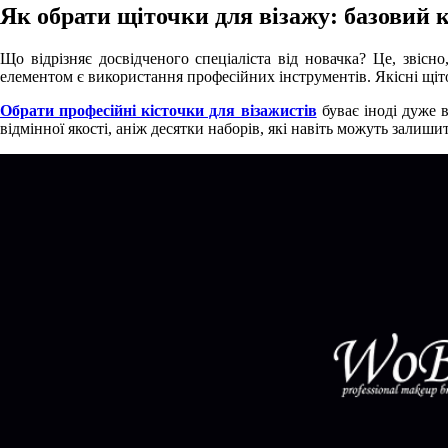
Як обрати щіточки для візажу: базовий 
Що відрізняє досвідченого спеціаліста від новачка? Це, звіс
елементом є використання професійних інструментів. Якісні щіт
Обрати професійні кісточки для візажистів
буває іноді дуже в
відмінної якості, аніж десятки наборів, які навіть можуть залиши