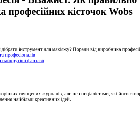
а професійних кісточок Wobs
підібрати інструмент для макіяжу? Поради від виробника профес
та професіоналів
 найкрутіші фантазії
інках глянцевих журналів, але не спеціалістами, які його ство
ілення найбільш креативних ідей.