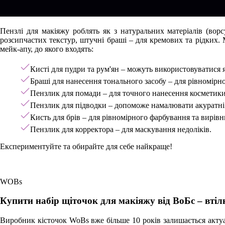
Пензлі для макіяжу роблять як з натуральних матеріалів (вор
розсипчастих текстур, штучні браші – для кремових та рідких
мейк-апу, до якого входять:
Кисті для пудри та рум'ян – можуть використовуватися я
Браші для нанесення тонального засобу – для рівномірн
Пензлик для помади – для точного нанесення косметики
Пензлик для підводки – допоможе намалювати акуратні 
Кисть для брів – для рівномірного фарбування та вирів
Пензлик для корректора – для маскування недоліків.
Експериментуйте та обирайте для себе найкраще!
WOBs
Купити набір щіточок для макіяжу від ВоБс – втіл
Виробник кісточок WoBs вже більше 10 років залишається акту