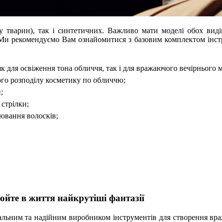
су тварин), так і синтетичних. Важливо мати моделі обох вид
. Ми рекомендуємо Вам ознайомитися з базовим комплектом інст
к для освіження тона обличчя, так і для вражаючого вечірнього 
ого розподілу косметику по обличчю;
;
стрілки;
нювання волосків;
юйте в життя найкрутіші фантазії
альним та надійним виробником інструментів для створення вра