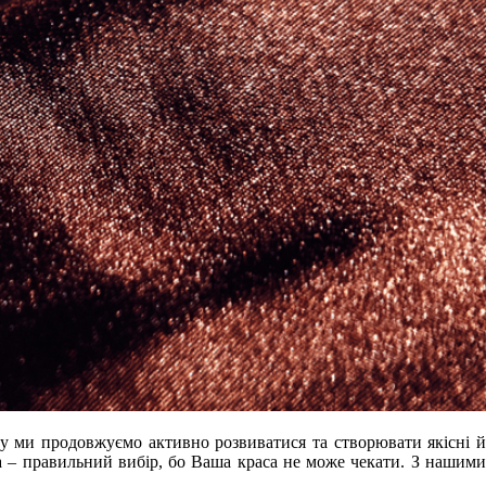
му ми продовжуємо активно розвиватися та створювати якісні й
 – правильний вибір, бо Ваша краса не може чекати. З нашими