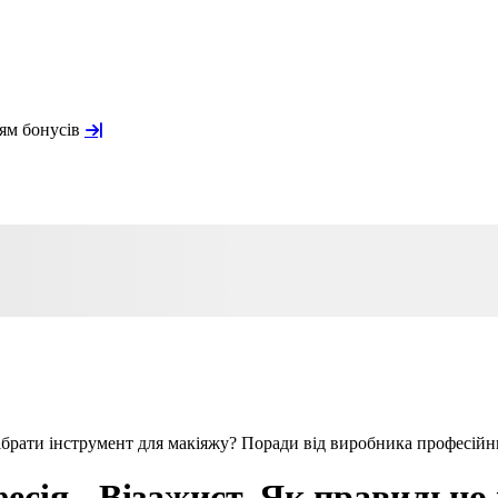
ням бонусів
ібрати інструмент для макіяжу? Поради від виробника професійн
сія - Візажист. Як правильно 