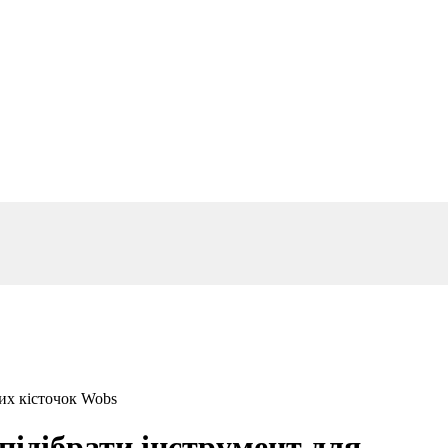
их кісточок Wobs
підібрати інструмент для