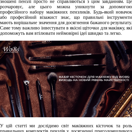
зношені пензлі просто не справляються з цим завданням. Це
розчаровує, але цього можна уникнути за допомогою
професійного набору макіяжних пензликів. Будь-який новачок
або професійний візажист знає, що правильні інструменти
мають вирішальне значення для досягнення бажаного результату.
Саме тому важливо інвестувати в якісні щіточки для макіяжу, які
допоможуть вам втілювати неймовірні ідеї швидко та легко.
У цій статті ми дослідимо світ макіяжних кісточок та роль
правильних комплектів пензлів у досягненні приголомшливого