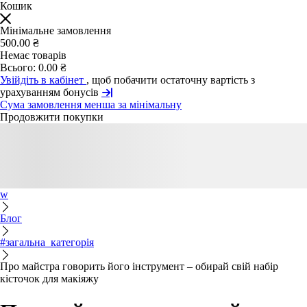
Кошик
Мінімальне замовлення
500.00 ₴
Немає товарів
Всього:
0.00 ₴
Увійдіть в кабінет
, щоб побачити остаточну вартість з
урахуванням бонусів
Сума замовлення менша за мінімальну
Продовжити покупки
w
Блог
#загальна_категорія
Про майстра говорить його інструмент – обирай свій набір
кісточок для макіяжу