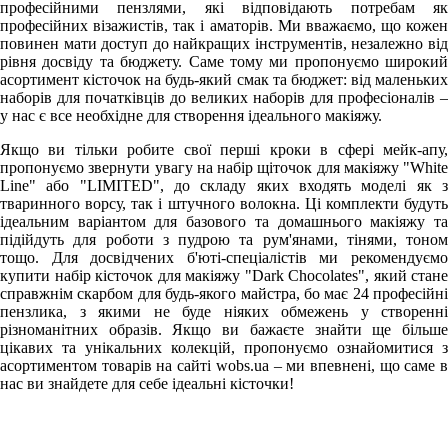
професійними пензлями, які відповідають потребам як
професійних візажистів, так і аматорів. Ми вважаємо, що кожен
повинен мати доступ до найкращих інструментів, незалежно від
рівня досвіду та бюджету. Саме тому ми пропонуємо широкий
асортимент кісточок на будь-який смак та бюджет: від маленьких
наборів для початківців до великих наборів для професіоналів –
у нас є все необхідне для створення ідеального макіяжу.
Якщо ви тільки робите свої перші кроки в сфері мейк-апу,
пропонуємо звернути увагу на набір щіточок для макіяжу "White
Line" або "LIMITED", до складу яких входять моделі як з
тваринного ворсу, так і штучного волокна. Ці комплекти будуть
ідеальним варіантом для базового та домашнього макіяжу та
підійдуть для роботи з пудрою та рум'янами, тінями, тоном
тощо. Для досвідчених б'юті-спеціалістів ми рекомендуємо
купити набір кісточок для макіяжу "Dark Chocolates", який стане
справжнім скарбом для будь-якого майстра, бо має 24 професійні
пензлика, з якими не буде ніяких обмежень у створенні
різноманітних образів. Якщо ви бажаєте знайти ще більше
цікавих та унікальних колекцій, пропонуємо ознайомитися з
асортиментом товарів на сайті wobs.ua – ми впевнені, що саме в
нас ви знайдете для себе ідеальні кісточки!