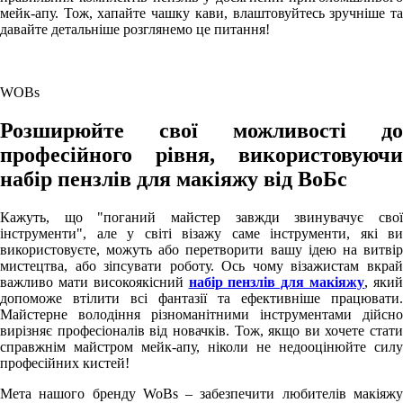
мейк-апу. Тож, хапайте чашку кави, влаштовуйтесь зручніше та
давайте детальніше розглянемо це питання!
WOBs
Розширюйте свої можливості до
професійного рівня, використовуючи
набір пензлів для макіяжу від ВоБс
Кажуть, що "поганий майстер завжди звинувачує свої
інструменти", але у світі візажу саме інструменти, які ви
використовуєте, можуть або перетворити вашу ідею на витвір
мистецтва, або зіпсувати роботу. Ось чому візажистам вкрай
важливо мати високоякісний
набір пензлів для макіяжу
, яки
допоможе втілити всі фантазії та ефективніше працювати.
Майстерне володіння різноманітними інструментами дійсно
вирізняє професіоналів від новачків. Тож, якщо ви хочете стати
справжнім майстром мейк-апу, ніколи не недооцінюйте силу
професійних кистей!
Мета нашого бренду WoBs – забезпечити любителів макіяжу