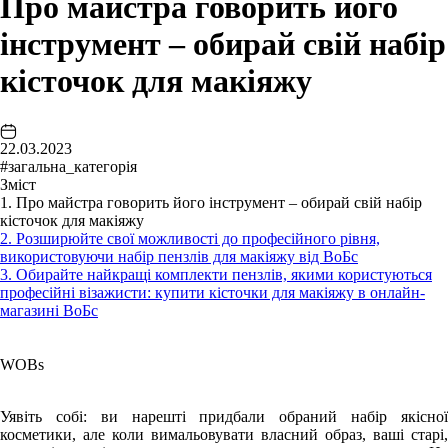
Про майстра говорить його
інструмент – обирай свій набір
кісточок для макіяжу
22.03.2023
#загальна_категорія
Зміст
1. Про майстра говорить його інструмент – обирай свій набір
кісточок для макіяжу
2. Розширюйте свої можливості до професійного рівня,
використовуючи набір пензлів для макіяжу від ВоБс
3. Обирайте найкращі комплекти пензлів, якими користуються
професійні візажисти: купити кісточки для макіяжу в онлайн-
магазині ВоБс
WOBs
Уявіть собі: ви нарешті придбали обраний набір якісної
косметики, але коли вимальовувати власний образ, ваші старі,