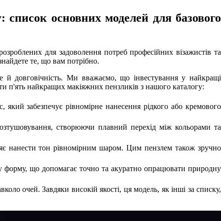
: список основних моделей для базового
озроблених для задоволення потреб професійних візажистів та
найдете те, що вам потрібно.
е й довговічність. Ми вважаємо, що інвестування у найкращі
ити п'ять найкращих макіяжних пензликів з нашого каталогу:
с, який забезпечує рівномірне нанесення рідкого або кремового
 розтушовування, створюючи плавний перехід між кольорами та
ляє нанести тон рівномірним шаром. Цим пензлем також зручно
глу форму, що допомагає точно та акуратно опрацювати природну
коло очей. Завдяки високій якості, ця модель, як інші за списку,