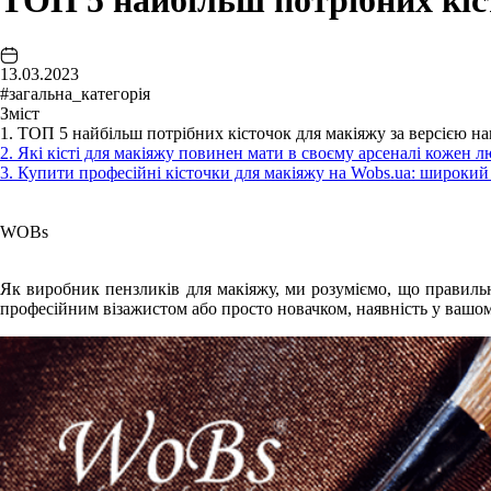
ТОП 5 найбільш потрібних кіс
13.03.2023
#загальна_категорія
Зміст
1. ТОП 5 найбільш потрібних кісточок для макіяжу за версією на
2. Які кісті для макіяжу повинен мати в своєму арсеналі кожен
3. Купити професійні кісточки для макіяжу на Wobs.ua: широкий
WOBs
Як виробник пензликів для макіяжу, ми розуміємо, що правильн
професійним візажистом або просто новачком, наявність у вашо