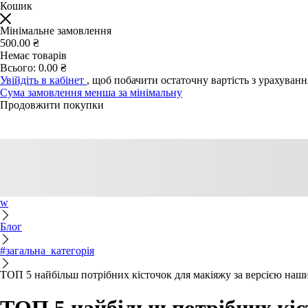
Кошик
Мінімальне замовлення
500.00 ₴
Немає товарів
Всього:
0.00 ₴
Увійдіть в кабінет
, щоб побачити остаточну вартість з урахуван
Сума замовлення менша за мінімальну
Продовжити покупки
w
Блог
#загальна_категорія
ТОП 5 найбільш потрібних кісточок для макіяжу за версією наши