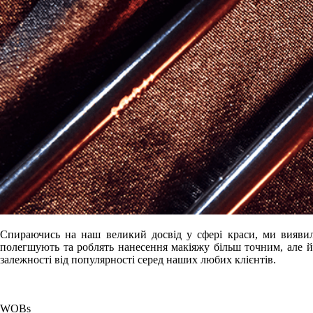
Спираючись на наш великий досвід у сфері краси, ми виявили,
полегшують та роблять нанесення макіяжу більш точним, але й
залежності від популярності серед наших любих клієнтів.
WOBs