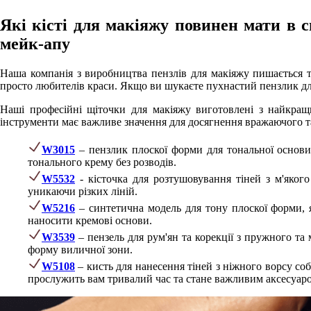
Які кісті для макіяжу повинен мати в 
мейк-апу
Наша компанія з виробництва пензлів для макіяжу пишається т
просто любителів краси. Якщо ви шукаєте пухнастий пензлик для 
Наші професійні щіточки для макіяжу виготовлені з найкращи
інструменти має важливе значення для досягнення вражаючого та 
W3015
– пензлик плоскої форми для тональної основи,
тонального крему без розводів.
W5532
- кісточка для розтушовування тіней з м'яког
уникаючи різких ліній.
W5216
– синтетична модель для тону плоскої форми, 
наносити кремові основи.
W3539
– пензель для рум'ян та корекції з пружного та
форму виличної зони.
W5108
– кисть для нанесення тіней з ніжного ворсу соб
прослужить вам тривалий час та стане важливим аксесуаро