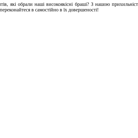
тів, які обрали наші високоякісні браші? З нашою прихильніст
переконайтеся в самостійно в їх довершеності!