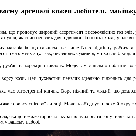
своєму арсеналі кожен любитель макіяжу
им, що пропонує широкий асортимент високоякісних пензлів, р
пудри, якісний пензлик для підводки або щось схоже, у нас ви з
х матеріалів, що гарантує не лише їхню відмінну роботу, ал
стійкого мейк-апу. Тож, без зайвих сумнівів, ми хотіли б виділ
 рум'ян та корекції з таклону. Модель має щільно набитий вор
о ворсу кози. Цей пухнастий пензлик ідеально підходить для
яка має загострений кінчик. Ворс ніжний та м'який, що дозво
 м'якого ворсу снігової лисиці. Модель об'єднує плоску й окру
оля, яка допоможе гарно та акуратно змалювати зону повік та нав
м у вашому наборі.