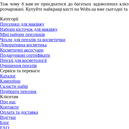
Тож чому б вам не приєднатися до багатьох задоволених клієн
розчаровані. Купуйте найкращі кисті на Wobs.ua вже сьогодні та 
Категорії
Пензлики для макіяжу
Набори кісточок для макіяжу
Міні набори пензликів
Чохли для пензлів та косметички
Декоративна косметика
Косметичні аксесуари
Подарункові сертифікати
Пензлі для косметології
Очищення пензлів
Сервіси та переваги
Каталог
Кампейни
Скласти набір
Підібрати пензлик
Клієнтам
Про нас
Контакти
Оплата та доставка
Відгуки
Блог
FAQ