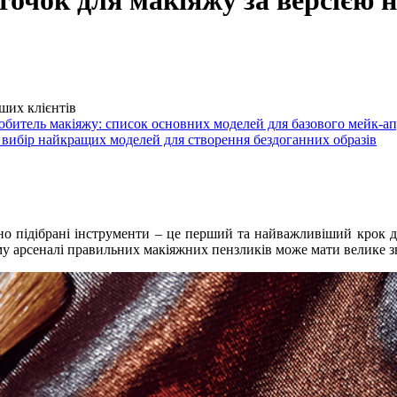
точок для макіяжу за версією 
ших клієнтів
 любитель макіяжу: список основних моделей для базового мейк-а
 вибір найкращих моделей для створення бездоганних образів
о підібрані інструменти – це перший та найважливіший крок до
му арсеналі правильних макіяжних пензликів може мати велике з