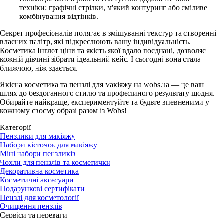
техніки: графічні стрілки, м'який контуринг або сміливе
комбінування відтінків.
Секрет професіоналів полягає в змішуванні текстур та створенні
власних палітр, які підкреслюють вашу індивідуальність.
Косметика Інглот ціни та якість якої вдало поєднані, дозволяє
кожній дівчині зібрати ідеальний кейс. І сьогодні вона стала
ближчою, ніж здається.
Якісна косметика та пензлі для макіяжу на wobs.ua
— це ваш
шлях до бездоганного стилю та професійного результату щодня.
Обирайте найкраще, експериментуйте та будьте впевненими у
кожному своєму образі разом із Wobs!
Категорії
Пензлики для макіяжу
Набори кісточок для макіяжу
Міні набори пензликів
Чохли для пензлів та косметички
Декоративна косметика
Косметичні аксесуари
Подарункові сертифікати
Пензлі для косметології
Очищення пензлів
Сервіси та переваги