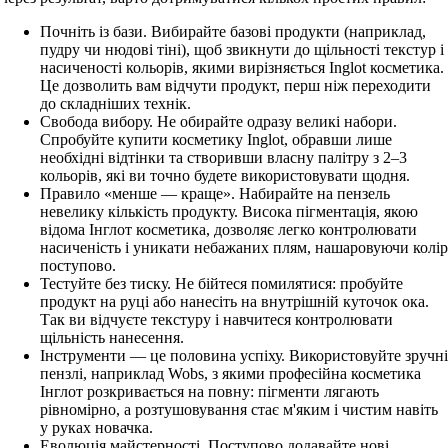
Почніть із бази. Вибирайте базові продукти (наприклад,
пудру чи нюдові тіні), щоб звикнути до щільності текстур і
насиченості кольорів, якими вирізняється Inglot косметика.
Це дозволить вам відчути продукт, перш ніж переходити
до складніших технік.
Свобода вибору. Не обирайте одразу великі набори.
Спробуйте купити косметику Inglot, обравши лише
необхідні відтінки та створивши власну палітру з 2–3
кольорів, які ви точно будете використовувати щодня.
Правило «менше — краще». Набирайте на пензель
невелику кількість продукту. Висока пігментація, якою
відома Інглот косметика, дозволяє легко контролювати
насиченість і уникати небажаних плям, нашаровуючи колір
поступово.
Тестуйте без тиску. Не бійтеся помилятися: пробуйте
продукт на руці або нанесіть на внутрішній куточок ока.
Так ви відчуєте текстуру і навчитеся контролювати
щільність нанесення.
Інструменти — це половина успіху. Використовуйте зручні
пензлі, наприклад Wobs, з якими професійна косметика
Інглот розкривається на повну: пігменти лягають
рівномірно, а розтушовування стає м'яким і чистим навіть
у руках новачка.
Еволюція майстерності. Поступово додавайте нові