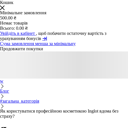
Кошик
Мінімальне замовлення
500.00 ₴
Немає товарів
Всього:
0.00 ₴
Увійдіть в кабінет
, щоб побачити остаточну вартість з
урахуванням бонусів
Сума замовлення менша за мінімальну
Продовжити покупки
w
Блог
#загальна_категорія
Як користуватися професійною косметикою Inglot вдома без
страху?