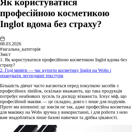
Як користуватися
професійною косметикою
Inglot вдома без страху?
08.03.2026
#загальна_категорія
Зміст
1. Як користуватися професійною косметикою Inglot вдома без
страху?
2. Годі мріяти — час купити косметику Inglot на Wobs і
опанувати легендарні текстури
Більшість дівчат часто вагаються перед покупкою засобів з
професійних лінійок, оскільки вважають, що така продукція
потребує неабияких зусиль та досвіду візажиста. Існує міф, що
професійний макіяж — це складно, довго і лише для подіумів.
Проте ми впевнені: це зовсім не так, адже
професійна косметика
для макіяжу на Wobs
зручна у використанні, і для роботи з нею
вам знадобляться лише базові навички та дрібка цікавості.