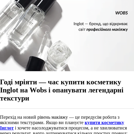
Годі мріяти — час купити косметику
Inglot на Wobs і опанувати легендарні
текстури
Перехід на новий рівень макіяжу — це передусім робота з
якісними текстурами. Якщо ви плануєте
купити косметику
Інглот
і хочете насолоджуватися процесом, а не хвилюватися
через результат, варто дотримуватися кількох простих правил: