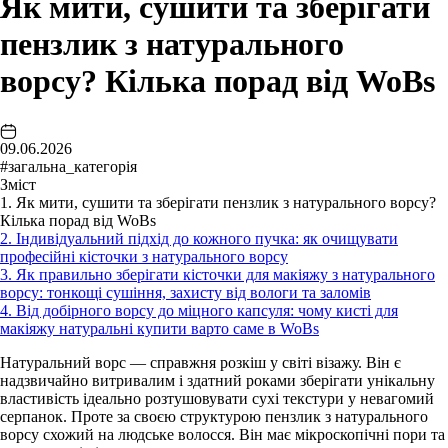
Як мити, сушити та зберігати
пензлик з натурального
ворсу? Кілька порад від WoBs
09.06.2026
#загальна_категорія
Зміст
1. Як мити, сушити та зберігати пензлик з натурального ворсу?
Кілька порад від WoBs
2. Індивідуальний підхід до кожного пучка: як очищувати
професійні кісточки з натурального ворсу
3. Як правильно зберігати кісточки для макіяжу з натурального
ворсу: тонкощі сушіння, захисту від вологи та заломів
4. Від добірного ворсу до міцного капсуля: чому кисті для
макіяжу натуральні купити варто саме в WoBs
Натуральний ворс — справжня розкіш у світі візажу. Він є
надзвичайно витривалим і здатний роками зберігати унікальну
властивість ідеально розтушовувати сухі текстури у невагомий
серпанок. Проте за своєю структурою
пензлик з натурального
ворсу схожий на людське волосся. Він має мікроскопічні пори та