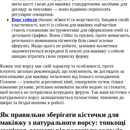
мити кисті з кози для макіяжу стандартними засобами для
догляду за пензлями — вони відмінно переносять
регулярне очищення.
Ворс соболя
(баланс м'якості та жорсткості). Завдяки своїй
еластичності, кисті із соболя для макіяжу найчастіше
стають головними інструментами для оформлення очей та
детальної графіки. Вони стійкі та пружні, проте вимагають
ретельного вимивання пігментів біля самої основи
(ферули). Якщо цього не робити, залишки косметики
зацементуються всередині й пензлі для макіяжу з соболя
швидко втратять свою первісну форму.
Кожен тип ворсу має свій характер та особливості, проте
існують загальні рекомендації, що пояснюють, як доглядати за
пензликами для макіяжу незалежно від їхнього походження.
Головне — уникати агресивної хімії, очищувати пучок тільки
ніжними рухами, ретельно вимивати засоби водою та стежити,
щоб волога не потрапляла всередину ферула. Так ваші кісточки з
натурального ворсу
залишатимуться пухнастими, ніжними до
шкіри та бездоганними в роботі.
Як правильно зберігати кісточки для
макіяжу з натурального ворсу: тонкощі