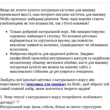
Якщо ви хочете
купити натуральні кісточки для макіяжу
преміальної якості, наш інтернет-магазин кісточок для макіяжу
WoBs пропонує найкращі рішення. Чому наші вироби стають
улюбленцями як топ-візажистів, так і б'юті-новачків?
Тільки добірний натуральний ворс. Ми використовуємо
сировину найвищого гатунку. Усі волокна ретельно
відбираються та сортуються вручну, що повністю
виключає наявність колючих, пошкоджених чи обламаних
волосинок.
Фабрична міцність для щоденної роботи. Завдяки
професійній проклейці внутрішнього капсуля та надійному
механічному обжиму металевої обойми, кисті для макіяжу
натуральні купити які можна на нашому сайті, є
максимально стійкими до регулярного очищення.
Знайдіть свої ідеальні щіточки з натурального ворсу або
перегляньте всі
пензлики для макіяжу
на Вобс
, щоб зібрати той
самий повний набір, яким захочеться творити щодня!
1. Чому пензлі з натурального ворсу потребують особливого
догляду?
Натуральний ворс (коза, соболь, білка) за своєю структурою