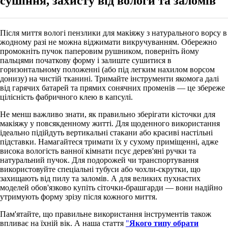
сушіння, захисту від вологи та заломів
Після миття вологі
пензлики для макіяжу з натурального ворсу в
жодному разі не можна віджимати викручуванням. Обережно
промокніть пучок паперовим рушником, поверніть йому
пальцями початкову форму і залиште сушитися в
горизонтальному положенні (або під легким нахилом ворсом
донизу) на чистій тканині. Тримайте інструменти якомога далі
від гарячих батарей та прямих сонячних променів — це збереже
цілісність фабричного клею в капсулі.
Не менш важливо знати, як правильно зберігати кісточки для
макіяжу у повсякденному житті. Для щоденного використання
ідеально підійдуть вертикальні стакани або красиві настільні
підставки. Намагайтеся тримати їх у сухому приміщенні, адже
висока вологість ванної кімнати псує дерев'яні ручки та
натуральний пучок. Для подорожей чи транспортування
використовуйте спеціальні тубуси або чохли-скрутки, що
захищають від пилу та заломів. А для великих пухнастих
моделей обов'язково купіть сіточки-брашгарди — вони надійно
утримують форму зрізу після кожного миття.
Пам'ятайте, що правильне використання інструментів також
впливає на їхній вік. А наша стаття
"
Якого типу обрати