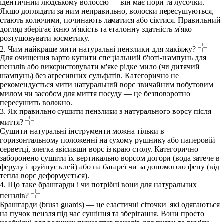
ідентичний людському волоссю — він має пори та лусочки.
Якщо доглядати за ним неправильно, волоски пересушуються,
стають колючими, починають ламатися або сіктися. Правильний
догляд зберігає їхню м'якість та еталонну здатність м'яко
розтушовувати косметику.
2. Чим найкраще мити натуральні пензлики для макіяжу?
Для очищення варто купити спеціальний б'юті-шампунь для
пензлів або використовувати м'яке рідке мило (чи дитячий
шампунь) без агресивних сульфатів. Категорично не
рекомендується мити натуральний ворс звичайним побутовим
милом чи засобом для миття посуду — це безповоротно
пересушить волокно.
3. Як правильно сушити пензлики з натурального ворсу після
миття?
Сушити натуральні інструменти можна тільки в
горизонтальному положенні на сухому рушнику або паперовій
серветці, злегка звісивши ворс із краю столу. Категорично
заборонено сушити їх вертикально ворсом догори (вода затече в
ферулу і зруйнує клей) або на батареї чи за допомогою фену (від
тепла ворс деформується).
4. Що таке брашгарди і чи потрібні вони для натуральних
пензлів?
Брашгарди (brush guards) — це еластичні сіточки, які одягаються
на пучок пензля під час сушіння та зберігання. Вони просто