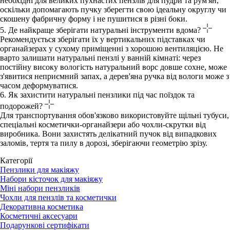
необхідні для великих пухнастих пензлів для пудри та рум'ян,
оскільки допомагають пучку зберегти свою ідеальну округлу чи
скошену фабричну форму і не пушитися в різні боки.
5. Де найкраще зберігати натуральні інструменти вдома?
Рекомендується зберігати їх у вертикальних підставках чи
органайзерах у сухому приміщенні з хорошою вентиляцією. Не
варто залишати натуральні пензлі у ванній кімнаті: через
постійну високу вологість натуральний ворс довше сохне, може
з'явитися неприємний запах, а дерев'яна ручка від вологи може з
часом деформуватися.
6. Як захистити натуральні пензлики під час поїздок та
подорожей?
Для транспортування обов'язково використовуйте щільні тубуси,
спеціальні косметички-органайзери або чохли-скрутки від
виробника. Вони захистять делікатний пучок від випадкових
заломів, тертя та пилу в дорозі, зберігаючи геометрію зрізу.
Категорії
Пензлики для макіяжу
Набори кісточок для макіяжу
Міні набори пензликів
Чохли для пензлів та косметички
Декоративна косметика
Косметичні аксесуари
Подарункові сертифікати