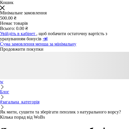
Кошик
Мінімальне замовлення
500.00 ₴
Немає товарів
Всього:
0.00 ₴
Увійдіть в кабінет
, щоб побачити остаточну вартість з
урахуванням бонусів
Сума замовлення менша за мінімальну
Продовжити покупки
w
Блог
#загальна_категорія
Як мити, сушити та зберігати пензлик з натурального ворсу?
Кілька порад від WoBs