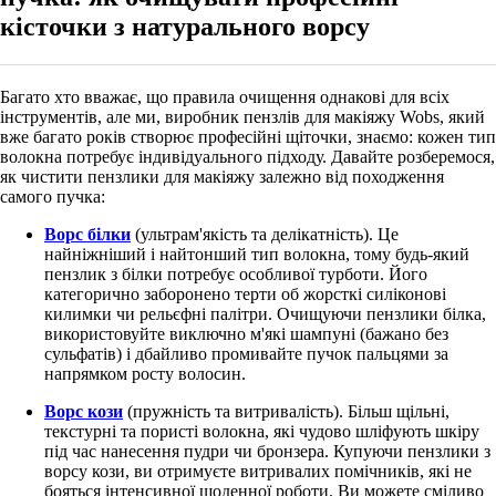
кісточки з натурального ворсу
Багато хто вважає, що правила очищення однакові для всіх
інструментів, але ми,
виробник пензлів для макіяжу Wobs, який
вже багато років створює професійні щіточки, знаємо: кожен тип
волокна потребує індивідуального підходу. Давайте розберемося,
як чистити пензлики для макіяжу залежно від походження
самого пучка:
Ворс білки
(ультрам'якість та делікатність). Це
найніжніший і найтонший тип волокна, тому будь-який
пензлик з білки потребує особливої турботи. Його
категорично заборонено терти об жорсткі силіконові
килимки чи рельєфні палітри. Очищуючи пензлики білка,
використовуйте виключно м'які шампуні (бажано без
сульфатів) і дбайливо промивайте пучок пальцями за
напрямком росту волосин.
Ворс кози
(пружність та витривалість). Більш щільні,
текстурні та пористі волокна, які чудово шліфують шкіру
під час нанесення пудри чи бронзера. Купуючи пензлики з
ворсу кози, ви отримуєте витривалих помічників, які не
бояться інтенсивної щоденної роботи. Ви можете сміливо