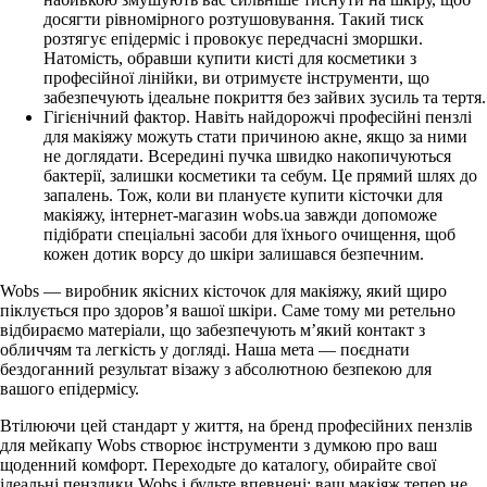
досягти рівномірного розтушовування. Такий тиск
розтягує епідерміс і провокує передчасні зморшки.
Натомість, обравши купити кисті для косметики з
професійної лінійки, ви отримуєте інструменти, що
забезпечують ідеальне покриття без зайвих зусиль та тертя.
Гігієнічний фактор. Навіть найдорожчі професійні пензлі
для макіяжу можуть стати причиною акне, якщо за ними
не доглядати. Всередині пучка швидко накопичуються
бактерії, залишки косметики та себум. Це прямий шлях до
запалень. Тож, коли ви плануєте купити кісточки для
макіяжу, інтернет-магазин wobs.ua завжди допоможе
підібрати спеціальні засоби для їхнього очищення, щоб
кожен дотик ворсу до шкіри залишався безпечним.
Wobs — виробник якісних кісточок для макіяжу, який щиро
піклується про здоров’я вашої шкіри. Саме тому ми ретельно
відбираємо матеріали, що забезпечують м’який контакт з
обличчям та легкість у догляді. Наша мета — поєднати
бездоганний результат візажу з абсолютною безпекою для
вашого епідермісу.
Втілюючи цей стандарт у життя, на бренд професійних пензлів
для мейкапу Wobs створює інструменти з думкою про ваш
щоденний комфорт. Переходьте до каталогу, обирайте свої
ідеальні пензлики Wobs
і будьте впевнені: ваш макіяж тепер не