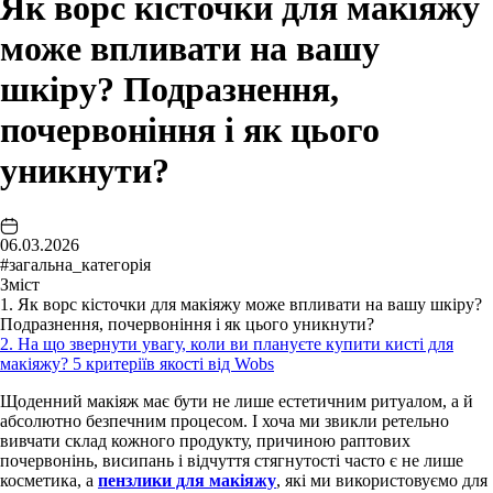
Як ворс кісточки для макіяжу
може впливати на вашу
шкіру? Подразнення,
почервоніння і як цього
уникнути?
06.03.2026
#загальна_категорія
Зміст
1. Як ворс кісточки для макіяжу може впливати на вашу шкіру?
Подразнення, почервоніння і як цього уникнути?
2. На що звернути увагу, коли ви плануєте купити кисті для
макіяжу? 5 критеріїв якості від Wobs
Щоденний макіяж має бути не лише естетичним ритуалом, а й
абсолютно безпечним процесом. І хоча ми звикли ретельно
вивчати склад кожного продукту, причиною раптових
почервонінь, висипань і відчуття стягнутості часто є не лише
косметика, а
пензлики для макіяжу
, які ми використовуємо для