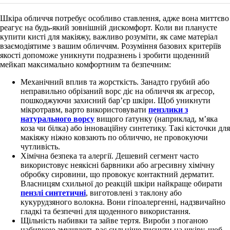
Шкіра обличчя потребує особливо ставлення, адже вона миттєво
реагує на будь-який зовнішній дискомфорт. Коли ви плануєте
купити кисті для макіяжу, важливо розуміти, як саме матеріал
взаємодіятиме з вашим обличчям. Розуміння базових критеріїв
якості допоможе уникнути подразнень і зробити щоденний
мейкап максимально комфортним та безпечним:
Механічний вплив та жорсткість. Занадто грубий або
неправильно обрізаний ворс діє на обличчя як агресор,
пошкоджуючи захисний бар’єр шкіри. Щоб уникнути
мікротравм, варто використовувати
пензлики з
натурального ворсу
вищого ґатунку (наприклад, м’яка
коза чи білка) або інноваційну синтетику. Такі кісточки для
макіяжу ніжно ковзають по обличчю, не провокуючи
чутливість.
Хімічна безпека та алергії. Дешевий сегмент часто
використовує неякісні барвники або агресивну хімічну
обробку сировини, що провокує контактний дерматит.
Власницям схильної до реакцій шкіри найкраще обирати
пензлі синтетичні
, виготовлені з таклону або
кукурудзяного волокна. Вони гіпоалергенні, надзвичайно
гладкі та безпечні для щоденного використання.
Щільність набивки та зайве тертя. Вироби з поганою
набивкою змушують вас сильніше тиснути на шкіру, щоб