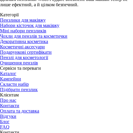
лише ефектний, а й цілком безпечний.
Категорії
Пензлики для макіяжу
Набори кісточок для макіяжу
Міні набори пензликів
Чохли для пензлів та косметички
Декоративна косметика
Косметичні аксесуари
Подарункові сертифікати
Пензлі для косметології
Очищення пензлів
Сервіси та переваги
Каталог
Кампейни
Скласти набір
Підібрати пензлик
Клієнтам
Про нас
Контакти
Оплата та доставка
Відгуки
Блог
FAQ
Контакти