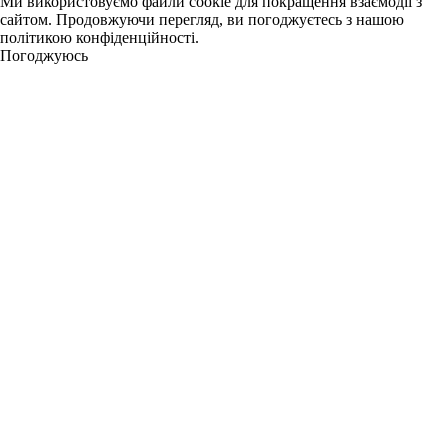
Ми використовуємо файли cookie для покращення взаємодії з
сайтом. Продовжуючи перегляд, ви погоджуєтесь з нашою
політикою конфіденційності.
Погоджуюсь