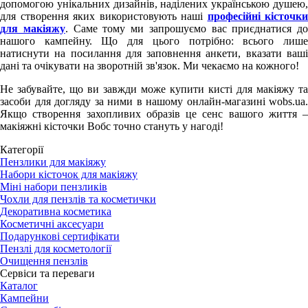
допомогою унікальних дизайнів, наділених українською душею,
для створення яких використовують наші
професійні кісточки
для макіяжу
. Саме тому ми запрошуємо вас приєднатися до
нашого кампейну. Що для цього потрібно: всього лише
натиснути на посилання для заповнення анкети, вказати ваші
дані та очікувати на зворотній зв'язок. Ми чекаємо на кожного!
Не забувайте, що ви завжди може купити кисті для макіяжу та
засоби для догляду за ними в нашому онлайн-магазині wobs.ua.
Якщо створення захопливих образів це сенс вашого життя –
макіяжні кісточки Вобс точно стануть у нагоді!
Категорії
Пензлики для макіяжу
Набори кісточок для макіяжу
Міні набори пензликів
Чохли для пензлів та косметички
Декоративна косметика
Косметичні аксесуари
Подарункові сертифікати
Пензлі для косметології
Очищення пензлів
Сервіси та переваги
Каталог
Кампейни