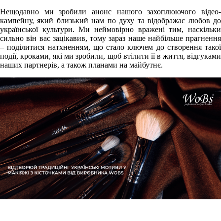
Нещодавно ми зробили анонс нашого захоплюючого відео-
кампейну, який близький нам по духу та відображає любов до
української культури. Ми неймовірно вражені тим, наскільки
сильно він вас зацікавив, тому зараз наше найбільше прагнення
– поділитися натхненням, що стало ключем до створення такої
події, кроками, які ми зробили, щоб втілити її в життя, відгуками
наших партнерів, а також планами на майбутнє.