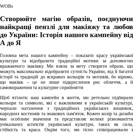
WOBs
Створюйте магію образів, поєднуючи
найкращі пензлі для макіяжу та любов
до України: Історія нашого кампейну від
А до Я
Головна мета нашого кампейну – показати красу української
культури та відобразити традиційні мотиви за допомогою
вражаючого макіяжу. Ми взяли за мету створити образи, що
можуть максимально відобразити сутність України, від її багатої
історії та традицій до яскравих кольорів та мотивів, бо віримо,
що макіяж – це не лише підкреслення рис обличчя, а й
самовираження та культурне сприйняття
Щоб втілити наш кампейн в життя, ми ретельно підбирали
кольори та символи, які є важливими в українській культурі,
черпали натхнення з традиційних українських вишивок,
народних костюмів та знакових пам'яток. Кожен колір та дизайн
має особливе значення та представляє велике різноманіття
унікальних аспектів української культури, таких як сила,
стійкість та краса. Окрім того, ми тісно співпрацювали з