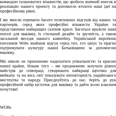
командою талановитих візажистів, що зробило значний внесок в
реалізацію нашого проекту та допомогло втілити наші ідеї на
професійному рівні.
І ми змогли отримати багато позитивних відгуків від наших та
партнерів, серед яких професійні візажисти України та
представники найкращих салонів краси. Багатьох вразили наші
пензлі для макіяжу, їх стильний дизайн та зручність, а також
загальний меседж нашого кампейну. Український виробник
пензликів Wobs знайшов відгук серед тих, хто цінує та прагне
підтримувати культуру нашої Батьківщини за допомогою
макіяжу.
Ми ніколи не припинимо надихатися унікальністю та красою
нашої країни, більше того – ми продовжимо залучати різних
майстрів до співпраці, створювати найкращі щіточки для
мейкапу та на весь світ показувати неповторність українського
мистецтва та народу. Приєднуйтесь до нас, беріть до рук
професійний набір кісточок для макіяжу та дайте волю власним
почуттям!
WOBs