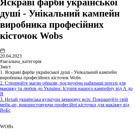
Яскраві фарби української
душі - Унікальний кампейн
виробника професійних
кісточок Wobs
20.04.2023
#загальна_категорія
Зміст
1. Яскраві фарби української душі - Унікальний кампейн
виробника професійних кісточок Wobs
2. Створюйте магію образів, поєднуючи найкращі пензлі для
макіяжу та любов до України: Історія нашого кампейну від А до
Я
3. Нехай українська культура зачаровує всіх: Покращуйте свій
мейк-ап, використовуючи професійні кісточки для макіяжу від
ВоБс
WOBs