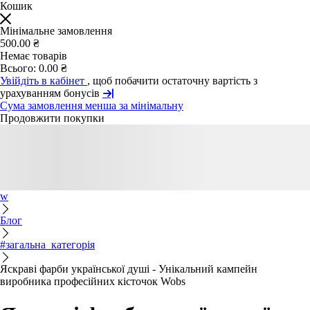
Кошик
Мінімальне замовлення
500.00 ₴
Немає товарів
Всього:
0.00 ₴
Увійдіть в кабінет
, щоб побачити остаточну вартість з
урахуванням бонусів
Сума замовлення менша за мінімальну
Продовжити покупки
w
Блог
#загальна_категорія
Яскраві фарби української душі - Унікальний кампейн
виробника професійних кісточок Wobs