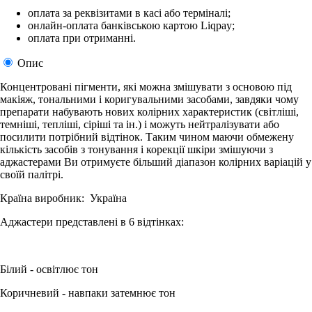
оплата за реквізитами в касі або терміналі;
онлайн-оплата банківською картою Liqpay;
оплата при отриманні.
Опис
Концентровані пігменти, які можна змішувати з основою під
макіяж, тональними і коригувальними засобами, завдяки чому
препарати набувають нових колірних характеристик (світліші,
темніші, тепліші, сіріші та ін.) і можуть нейтралізувати або
посилити потрібний відтінок. Таким чином маючи обмежену
кількість засобів з тонування і корекції шкіри змішуючи з
аджастерами Ви отримуєте більший діапазон колірних варіацій у
своїй палітрі.
Країна виробник: Україна
Аджастери представлені в 6 відтінках:
Білий - освітлює тон
Коричневий - навпаки затемнює тон