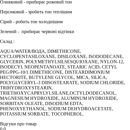
Оливковий - прибирає рожевий тон
Персиковий - зробить тон теплішим
Сірий - робить тон холоднішим
Зелений - прибирає червоні відтінки
Склад :
AQUA/WATER/ВОДА, DIMETHICONE,
CYCLOPENTASILOXANE, DISILOXANE, ISODODECANE,
GLYCERIN, POLYMETHYLSILSESQUIOXANE, NYLON-12,
ISODECYL NEOPENTANOATE, STEARIC ACID, CETYL
PEG/PPG-10/1 DIMETHICONE, DISTEARDIMONIUM
HECTORITE, BUTYLENE GLYCOL, MICA, SILICA,
POLYGLYCERYL-3 DIISOSTEARATE, SODIUM CHLORIDE,
TRIHYDROXYSTEARIN,
TRIETHOXYCAPRYLYLSILANE,OCTYLDODECANOL,
MAGNESIUM HYDROXIDE, ALUMINUM HYDROXIDE,
SORBITAN OLEATE, DISODIUM EDTA,
PHENOXYETHANOL, SODIUM DEHYDROACETATE,
POTASSIUM SORBATE, TOCOPHEROL.
Відгуки про товар
0.0