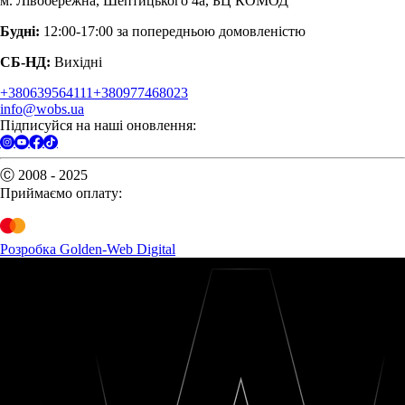
м. Лівобережна, Шептицького 4а, БЦ КОМОД
Будні:
12:00-17:00 за попередньою домовленістю
СБ-НД:
Вихідні
+380639564111
+380977468023
info@wobs.ua
Підписуйся на наші оновлення:
Ⓒ 2008 - 2025
Приймаємо оплату:
Розробка Golden-Web Digital