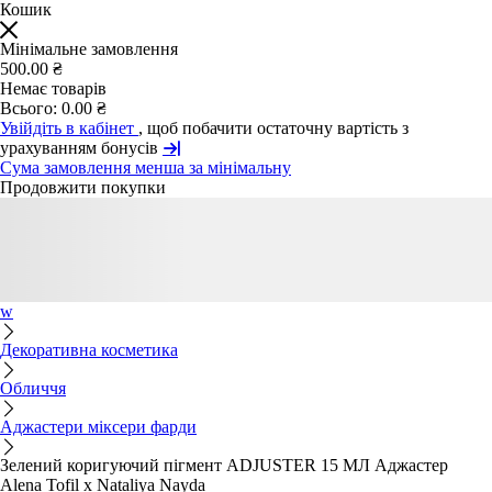
Кошик
Мінімальне замовлення
500.00 ₴
Немає товарів
Всього:
0.00 ₴
Увійдіть в кабінет
, щоб побачити остаточну вартість з
урахуванням бонусів
Сума замовлення менша за мінімальну
Продовжити покупки
w
Декоративна косметика
Обличчя
Аджастери міксери фарди
Зелений коригуючий пігмент ADJUSTER 15 МЛ Аджастер
Alena Tofil x Nataliya Nayda