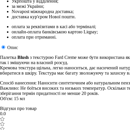
Укрпошта у відділення;
за межі України;
Novapost міжнародна доставка;
доставка кур'єром Нової пошти.
оплата за реквізитами в касі або терміналі;
онлайн-оплата банківською картою Liqpay;
оплата при отриманні.
Опис
Палетка
Blush
з текстурою Fard Creme може бути використана як 
так і змішуючи на власний розсуд.
Кремова текстура щільна, легко наноситься, дає насичений натура
вбиратися в шкіру. Текстура має багату зволожуючу та захисну вла
Спосіб нанесення: Наносити синтетичним або натуральним пенз
Важливо: Не боїться високих та низьких температур. Оскільки т
зберігання термін придатності не менше 20 років.
Об'єм: 15 мл
Відгуки про товар
0.0