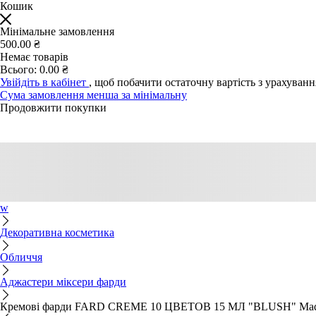
Кошик
Мінімальне замовлення
500.00 ₴
Немає товарів
Всього:
0.00 ₴
Увійдіть в кабінет
, щоб побачити остаточну вартість з урахуван
Сума замовлення менша за мінімальну
Продовжити покупки
w
Декоративна косметика
Обличчя
Аджастери міксери фарди
Кремові фарди FARD CREME 10 ЦВЕТОВ 15 МЛ "BLUSH" Ma