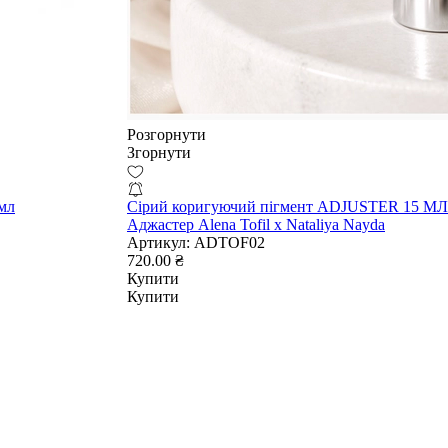
Розгорнути
Згорнути
 мл
Сірий коригуючий пігмент ADJUSTER 15 МЛ
Аджастер Alena Tofil x Nataliya Nayda
Артикул:
ADTOF02
720.00 ₴
Купити
Купити