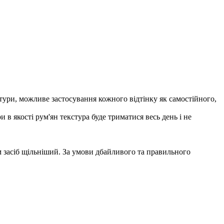
стури, можливе застосування кожного відтінку як самостійного,
 в якості рум'ян текстура буде триматися весь день і не
м засіб щільніший. За умови дбайливого та правильного