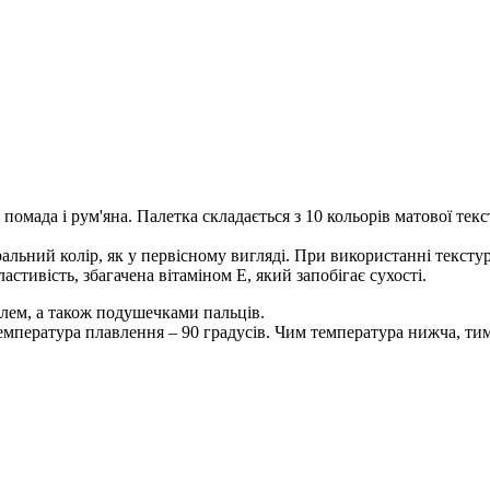
помада і рум'яна. Палетка складається з 10 кольорів матової тек
льний колір, як у первісному вигляді. При використанні текстури
стивість, збагачена вітаміном Е, який запобігає сухості.
лем, а також подушечками пальців.
емпература плавлення – 90 градусів. Чим температура нижча, ти