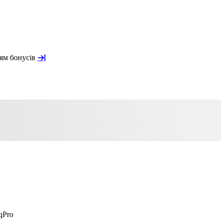
ням бонусів
qPro