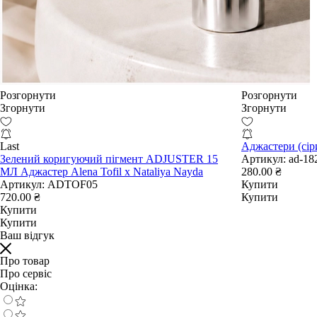
Розгорнути
Розгорнути
Згорнути
Згорнути
Last
Аджастери (сір
Зелений коригуючий пігмент ADJUSTER 15
Артикул:
ad-18
МЛ Аджастер Alena Tofil x Nataliya Nayda
280.00 ₴
Артикул:
ADTOF05
Купити
720.00 ₴
Купити
Купити
Купити
Ваш відгук
Про товар
Про сервіс
Оцінка: