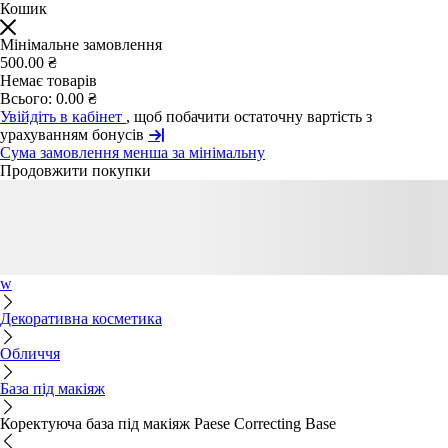
Кошик
Мінімальне замовлення
500.00 ₴
Немає товарів
Всього:
0.00 ₴
Увійдіть в кабінет
, щоб побачити остаточну вартість з
урахуванням бонусів
Сума замовлення менша за мінімальну
Продовжити покупки
w
Декоративна косметика
Обличчя
База під макіяж
Коректуюча база під макіяж Paese Correcting Base