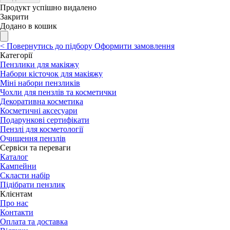
Продукт успішно видалено
Закрити
Додано в кошик
<
Повернутись до підбору
Оформити замовлення
Категорії
Пензлики для макіяжу
Набори кісточок для макіяжу
Міні набори пензликів
Чохли для пензлів та косметички
Декоративна косметика
Косметичні аксесуари
Подарункові сертифікати
Пензлі для косметології
Очищення пензлів
Сервіси та переваги
Каталог
Кампейни
Скласти набір
Підібрати пензлик
Клієнтам
Про нас
Контакти
Оплата та доставка