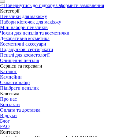
<
Повернутись до підбору
Оформити замовлення
Категорії
Пензлики для макіяжу
Набори кісточок для макіяжу
Міні набори пензликів
Чохли для пензлів та косметички
Декоративна косметика
Косметичні аксесуари
Подарункові сертифікати
Пензлі для косметології
Очищення пензлів
Сервіси та переваги
Каталог
Кампейни
Скласти набір
Підібрати пензлик
Клієнтам
Про нас
Контакти
Оплата та доставка
Відгуки
Блог
FAQ
Контакти