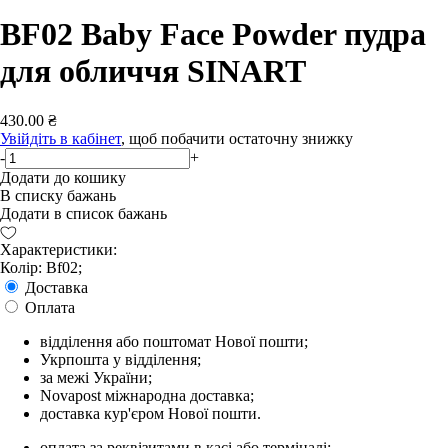
BF02 Baby Face Powder пудра
для обличчя SINART
430.00 ₴
Увійдіть в кабінет
, щоб побачити остаточну знижку
-
+
Додати до кошику
В списку бажань
Додати в список бажань
Характеристики:
Колір: Bf02;
Доставка
Оплата
відділення або поштомат Нової пошти;
Укрпошта у відділення;
за межі України;
Novapost міжнародна доставка;
доставка кур'єром Нової пошти.
оплата за реквізитами в касі або терміналі;