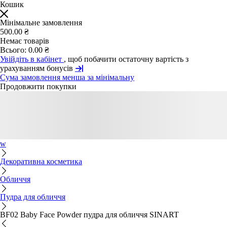
Кошик
Мінімальне замовлення
500.00 ₴
Немає товарів
Всього:
0.00 ₴
Увійдіть в кабінет
, щоб побачити остаточну вартість з
урахуванням бонусів
Сума замовлення менша за мінімальну
Продовжити покупки
w
Декоративна косметика
Обличчя
Пудра для обличчя
BF02 Baby Face Powder пудра для обличчя SINART