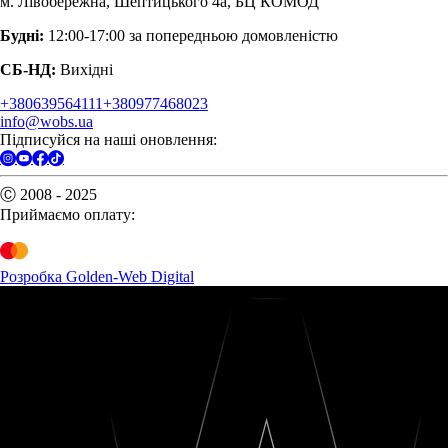
м. Лівобережна, Шептицького 4а, БЦ КОМОД
Будні:
12:00-17:00 за попередньою домовленістю
СБ-НД:
Вихідні
+380639564111
+380977468023
info@wobs.ua
Підписуйся на наші оновлення:
Ⓒ 2008 - 2025
Приймаємо оплату:
Розробка Golden-Web Digital