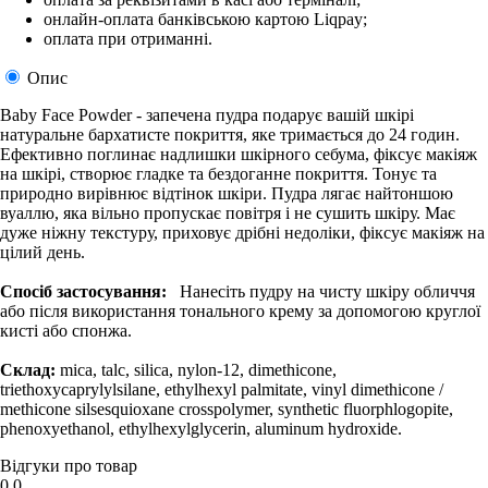
онлайн-оплата банківською картою Liqpay;
оплата при отриманні.
Опис
Baby Face Powder - запечена пудра подарує вашій шкірі
натуральне бархатисте покриття, яке тримається до 24 годин.
Ефективно поглинає надлишки шкірного себума, фіксує макіяж
на шкірі, створює гладке та бездоганне покриття. Тонує та
природно вирівнює відтінок шкіри. Пудра лягає найтоншою
вуаллю, яка вільно пропускає повітря і не сушить шкіру. Має
дуже ніжну текстуру, приховує дрібні недоліки, фіксує макіяж на
цілий день.
Спосіб застосування:
Нанесіть пудру на чисту шкіру обличчя
або після використання тонального крему за допомогою круглої
кисті або спонжа.
Склад:
mica, talc, silica, nylon-12, dimethicone,
triethoxycaprylylsilane, ethylhexyl palmitate, vinyl dimethicone /
methicone silsesquioxane crosspolymer, synthetic fluorphlogopite,
phenoxyethanol, ethylhexylglycerin, aluminum hydroxide.
Відгуки про товар
0.0