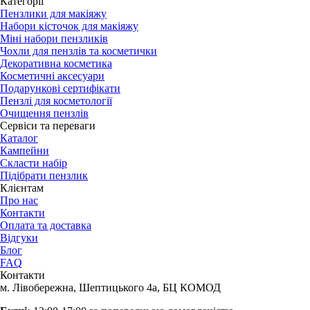
Категорії
Пензлики для макіяжу
Набори кісточок для макіяжу
Міні набори пензликів
Чохли для пензлів та косметички
Декоративна косметика
Косметичні аксесуари
Подарункові сертифікати
Пензлі для косметології
Очищення пензлів
Сервіси та переваги
Каталог
Кампейни
Скласти набір
Підібрати пензлик
Клієнтам
Про нас
Контакти
Оплата та доставка
Відгуки
Блог
FAQ
Контакти
м. Лівобережна, Шептицького 4а, БЦ КОМОД