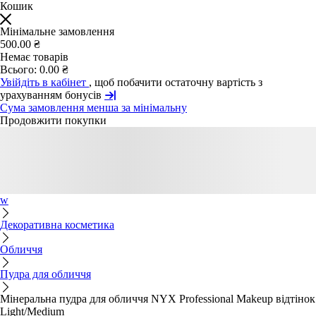
Кошик
Мінімальне замовлення
500.00 ₴
Немає товарів
Всього:
0.00 ₴
Увійдіть в кабінет
, щоб побачити остаточну вартість з
урахуванням бонусів
Сума замовлення менша за мінімальну
Продовжити покупки
w
Декоративна косметика
Обличчя
Пудра для обличчя
Мінеральна пудра для обличчя NYX Professional Makeup відтінок
Light/Medium