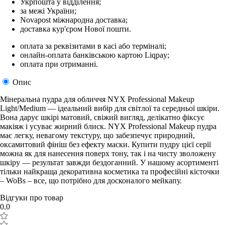
Укрпошта у відділення;
за межі України;
Novapost міжнародна доставка;
доставка кур'єром Нової пошти.
оплата за реквізитами в касі або терміналі;
онлайн-оплата банківською картою Liqpay;
оплата при отриманні.
Опис
Мінеральна пудра для обличчя NYX Professional Makeup
Light/Medium — ідеальний вибір для світлої та середньої шкіри.
Вона дарує шкірі матовий, свіжий вигляд, делікатно фіксує
макіяж і усуває жирний блиск. NYX Professional Makeup пудра
має легку, невагому текстуру, що забезпечує природний,
оксамитовий фініш без ефекту маски. Купити пудру цієї серії
можна як для нанесення поверх тону, так і на чисту зволожену
шкіру — результат завжди бездоганний. У нашому асортименті
тільки найкраща декоративна косметика та професійні кісточки
– WoBs – все, що потрібно для досконалого мейкапу.
Відгуки про товар
0.0