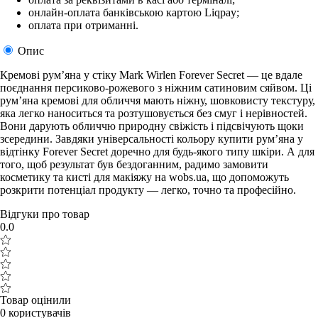
онлайн-оплата банківською картою Liqpay;
оплата при отриманні.
Опис
Кремові рум’яна у стіку Mark Wirlen Forever Secret — це вдале
поєднання персиково-рожевого з ніжним сатиновим сяйвом. Ці
рум’яна кремові для обличчя мають ніжну, шовковисту текстуру,
яка легко наноситься та розтушовується без смуг і нерівностей.
Вони дарують обличчю природну свіжість і підсвічують щоки
зсередини. Завдяки універсальності кольору купити рум’яна у
відтінку Forever Secret доречно для будь-якого типу шкіри. А для
того, щоб результат був бездоганним, радимо замовити
косметику та кисті для макіяжу на wobs.ua, що допоможуть
розкрити потенціал продукту — легко, точно та професійно.
Відгуки про товар
0.0
Товар оцінили
0 користувачів