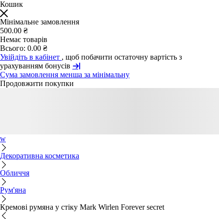
Кошик
Мінімальне замовлення
500.00 ₴
Немає товарів
Всього:
0.00 ₴
Увійдіть в кабінет
, щоб побачити остаточну вартість з
урахуванням бонусів
Сума замовлення менша за мінімальну
Продовжити покупки
w
Декоративна косметика
Обличчя
Рум'яна
Кремові румяна у стіку Mark Wirlen Forever secret