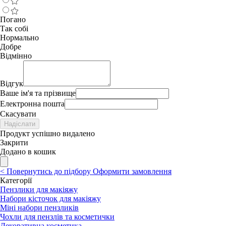
Погано
Так собі
Нормально
Добре
Відмінно
Відгук
Ваше ім'я та прізвище
Електронна пошта
Скасувати
Надіслати
Продукт успішно видалено
Закрити
Додано в кошик
<
Повернутись до підбору
Оформити замовлення
Категорії
Пензлики для макіяжу
Набори кісточок для макіяжу
Міні набори пензликів
Чохли для пензлів та косметички
Декоративна косметика