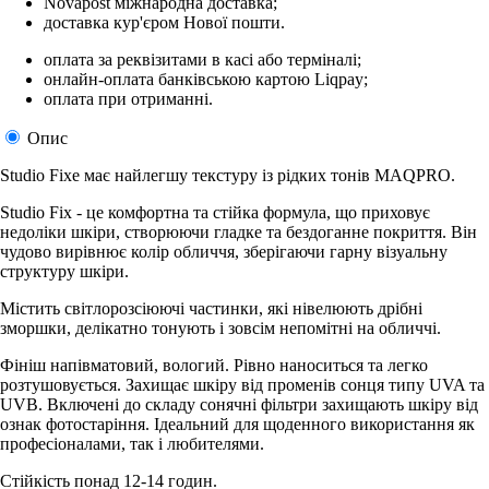
Novapost міжнародна доставка;
доставка кур'єром Нової пошти.
оплата за реквізитами в касі або терміналі;
онлайн-оплата банківською картою Liqpay;
оплата при отриманні.
Опис
Studio Fixe має найлегшу текстуру із рідких тонів MAQPRO.
Studio Fix - це комфортна та стійка формула, що приховує
недоліки шкіри, створюючи гладке та бездоганне покриття. Він
чудово вирівнює колір обличчя, зберігаючи гарну візуальну
структуру шкіри.
Містить світлорозсіюючі частинки, які нівелюють дрібні
зморшки, делікатно тонують і зовсім непомітні на обличчі.
Фініш напівматовий, вологий. Рівно наноситься та легко
розтушовується. Захищає шкіру від променів сонця типу UVA та
UVB. Включені до складу сонячні фільтри захищають шкіру від
ознак фотостаріння. Ідеальний для щоденного використання як
професіоналами, так і любителями.
Стійкість понад 12-14 годин.