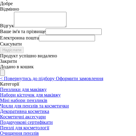
Добре
Відмінно
Відгук
Ваше ім'я та прізвище
Електронна пошта
Скасувати
Надіслати
Продукт успішно видалено
Закрити
Додано в кошик
<
Повернутись до підбору
Оформити замовлення
Категорії
Пензлики для макіяжу
Набори кісточок для макіяжу
Міні набори пензликів
Чохли для пензлів та косметички
Декоративна косметика
Косметичні аксесуари
Подарункові сертифікати
Пензлі для косметології
Очищення пензлів