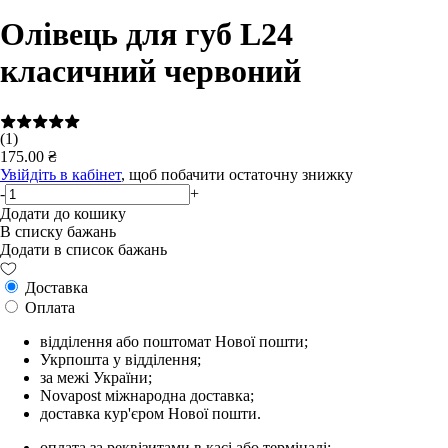
Олівець для губ L24
класичний червоний
(1)
175.00 ₴
Увійдіть в кабінет
, щоб побачити остаточну знижку
-
+
Додати до кошику
В списку бажань
Додати в список бажань
Доставка
Оплата
відділення або поштомат Нової пошти;
Укрпошта у відділення;
за межі України;
Novapost міжнародна доставка;
доставка кур'єром Нової пошти.
оплата за реквізитами в касі або терміналі;