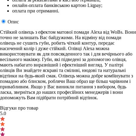
онлайн-оплата банківською картою Liqpay;
оплата при отриманні.
Опис
Стійкий олівець з ефектом матової помади Alexa від WoBs. Вони
точно не залишать Вас байдужими. На відміну від помади
олівець не сушить губи, робить чіткий контур, передає
насичений колір і дуже стійкий. Олівці Alexa можна
використовувати як для повсякденного так і для вечірнього або
весільного макіяжу. Губи, які підведені за допомогою олівця,
мають набагато виразніший і ефектніший вигляд. У палітрі
олівців Ви знайдете яскраві та сміливі, нюдові та натуральні
відтінки на будь-який смак. Олівець можна добре комбінувати з
помадою або блиском, роблячи Ваш образ ще більш чарівним і
привабливим. Якщо у Вас виникли питання з вибором, будь
ласка, зверніться до наших професійних менеджерів і вони
допоможуть Вам підібрати потрібний відтінок.
Відгуки про товар
5.0