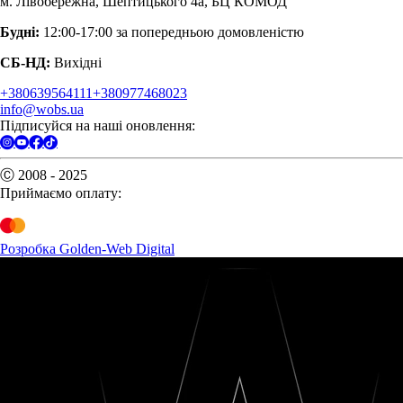
м. Лівобережна, Шептицького 4а, БЦ КОМОД
Будні:
12:00-17:00 за попередньою домовленістю
СБ-НД:
Вихідні
+380639564111
+380977468023
info@wobs.ua
Підписуйся на наші оновлення:
Ⓒ 2008 - 2025
Приймаємо оплату:
Розробка Golden-Web Digital