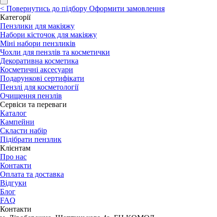
<
Повернутись до підбору
Оформити замовлення
Категорії
Пензлики для макіяжу
Набори кісточок для макіяжу
Міні набори пензликів
Чохли для пензлів та косметички
Декоративна косметика
Косметичні аксесуари
Подарункові сертифікати
Пензлі для косметології
Очищення пензлів
Сервіси та переваги
Каталог
Кампейни
Скласти набір
Підібрати пензлик
Клієнтам
Про нас
Контакти
Оплата та доставка
Відгуки
Блог
FAQ
Контакти