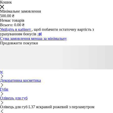
Кошик
Мінімальне замовлення
500.00 ₴
Немає товарів
Всього:
0.00 ₴
Увійдіть в кабінет
, щоб побачити остаточну вартість з
урахуванням бонусів
Сума замовлення менша за мінімальну
Продовжити покупки
w
Декоративна косметика
Губи
Олівець для губ
Олівець для губ L37 яскравий рожевий з перламутром