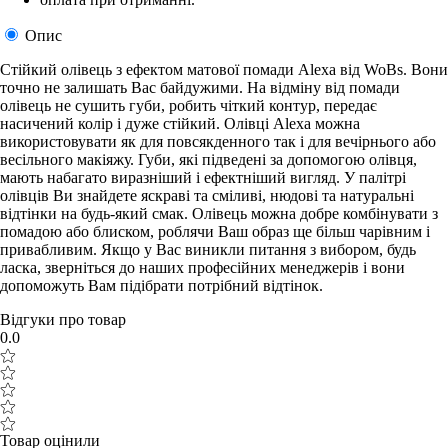
Опис
Стійкий олівець з ефектом матової помади Alexa від WoBs. Вони
точно не залишать Вас байдужими. На відміну від помади
олівець не сушить губи, робить чіткий контур, передає
насичений колір і дуже стійкий. Олівці Alexa можна
використовувати як для повсякденного так і для вечірнього або
весільного макіяжу. Губи, які підведені за допомогою олівця,
мають набагато виразніший і ефектніший вигляд. У палітрі
олівців Ви знайдете яскраві та сміливі, нюдові та натуральні
відтінки на будь-який смак. Олівець можна добре комбінувати з
помадою або блиском, роблячи Ваш образ ще більш чарівним і
привабливим. Якщо у Вас виникли питання з вибором, будь
ласка, зверніться до наших професійних менеджерів і вони
допоможуть Вам підібрати потрібний відтінок.
Відгуки про товар
0.0
Товар оцінили