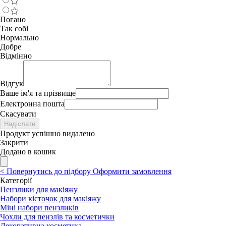
Погано
Так собі
Нормально
Добре
Відмінно
Відгук
Ваше ім'я та прізвище
Електронна пошта
Скасувати
Надіслати
Продукт успішно видалено
Закрити
Додано в кошик
<
Повернутись до підбору
Оформити замовлення
Категорії
Пензлики для макіяжу
Набори кісточок для макіяжу
Міні набори пензликів
Чохли для пензлів та косметички
Декоративна косметика