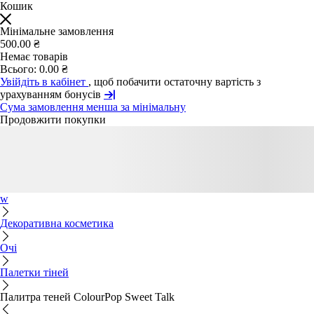
Кошик
Мінімальне замовлення
500.00 ₴
Немає товарів
Всього:
0.00 ₴
Увійдіть в кабінет
, щоб побачити остаточну вартість з
урахуванням бонусів
Сума замовлення менша за мінімальну
Продовжити покупки
w
Декоративна косметика
Очі
Палетки тіней
Палитра теней ColourPop Sweet Talk