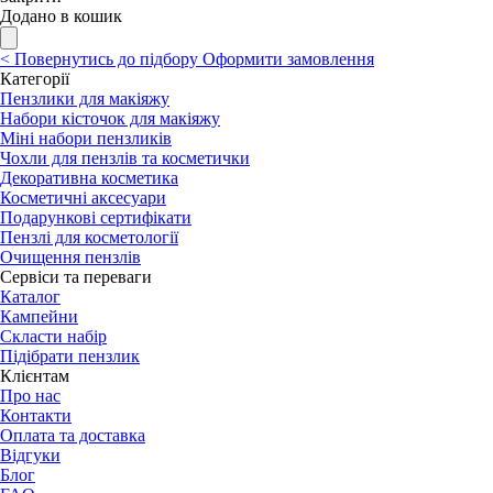
Додано в кошик
<
Повернутись до підбору
Оформити замовлення
Категорії
Пензлики для макіяжу
Набори кісточок для макіяжу
Міні набори пензликів
Чохли для пензлів та косметички
Декоративна косметика
Косметичні аксесуари
Подарункові сертифікати
Пензлі для косметології
Очищення пензлів
Сервіси та переваги
Каталог
Кампейни
Скласти набір
Підібрати пензлик
Клієнтам
Про нас
Контакти
Оплата та доставка
Відгуки
Блог