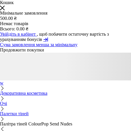
Кошик
Мінімальне замовлення
500.00 ₴
Немає товарів
Всього:
0.00 ₴
Увійдіть в кабінет
, щоб побачити остаточну вартість з
урахуванням бонусів
Сума замовлення менша за мінімальну
Продовжити покупки
w
Декоративна косметика
Очі
Палетки тіней
Палітра тіней ColourPop Send Nudes