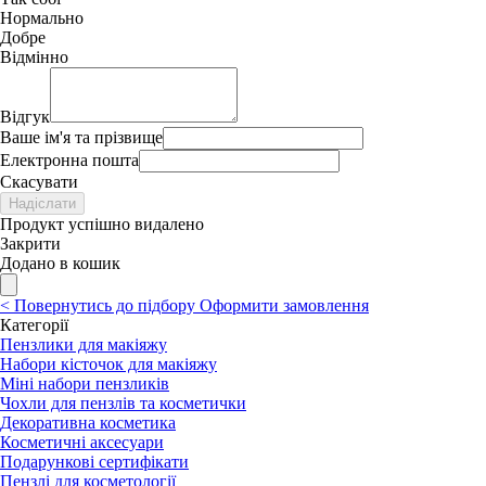
Нормально
Добре
Відмінно
Відгук
Ваше ім'я та прізвище
Електронна пошта
Скасувати
Надіслати
Продукт успішно видалено
Закрити
Додано в кошик
<
Повернутись до підбору
Оформити замовлення
Категорії
Пензлики для макіяжу
Набори кісточок для макіяжу
Міні набори пензликів
Чохли для пензлів та косметички
Декоративна косметика
Косметичні аксесуари
Подарункові сертифікати
Пензлі для косметології