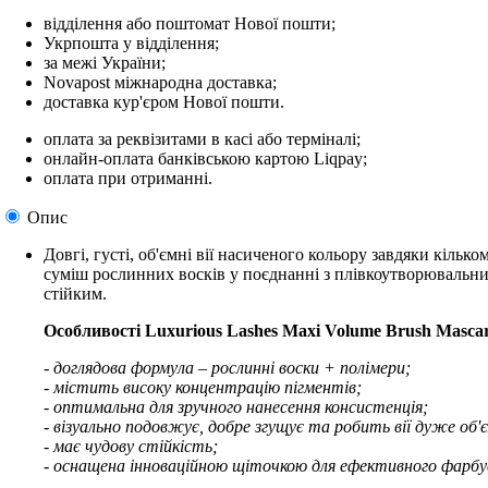
відділення або поштомат Нової пошти;
Укрпошта у відділення;
за межі України;
Novapost міжнародна доставка;
доставка кур'єром Нової пошти.
оплата за реквізитами в касі або терміналі;
онлайн-оплата банківською картою Liqpay;
оплата при отриманні.
Опис
Довгі, густі, об'ємні вії насиченого кольору завдяки кільк
суміш рослинних восків у поєднанні з плівкоутворювальни
стійким.
Особливості Luxurious Lashes Maxi Volume Brush Mascar
- доглядова формула – рослинні воски + полімери;
- містить високу концентрацію пігментів;
- оптимальна для зручного нанесення консистенція;
- візуально подовжує, добре згущує та робить вії дуже об'
- має чудову стійкість;
- оснащена інноваційною щіточкою для ефективного фарбуванн