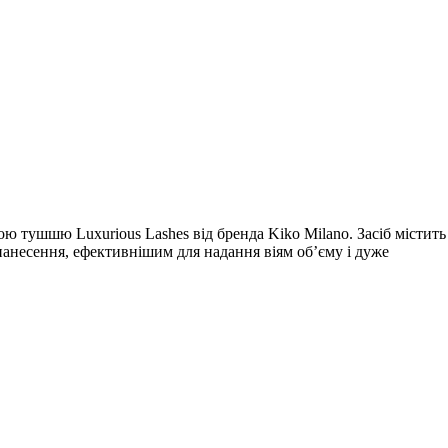
овою тушшю Luxurious Lashes від бренда Kiko Milano. Засіб містить
анесення, ефективнішим для надання віям об’єму і дуже