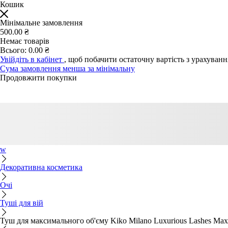
Кошик
Мінімальне замовлення
500.00 ₴
Немає товарів
Всього:
0.00 ₴
Увійдіть в кабінет
, щоб побачити остаточну вартість з урахуван
Сума замовлення менша за мінімальну
Продовжити покупки
w
Декоративна косметика
Очі
Туші для вій
Туш для максимального об'єму Kiko Milano Luxurious Lashes Max