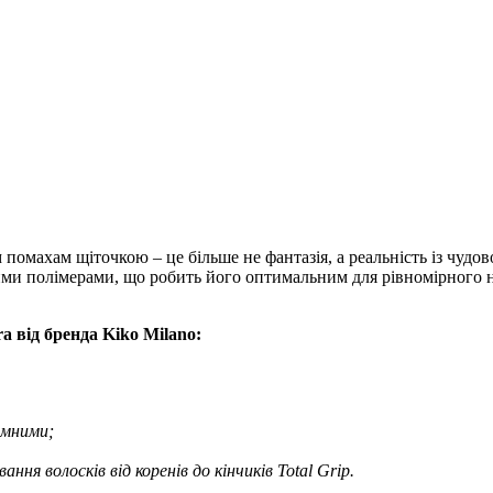
ом помахам щіточкою – це більше не фантазія, а реальність із чуд
ми полімерами, що робить його оптимальним для рівномірного н
a від бренда Kiko Milano:
ємними;
я волосків від коренів до кінчиків Total Grip.