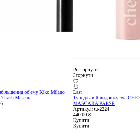
Розгорнути
Згорнути
збільшення об'єму Kiko Milano
Last
D Lash Mascara
Туш для вій видовжуюча CH
96
MASCARA PAESE
Артикул:
tu-2224
440.00 ₴
Купити
Купити