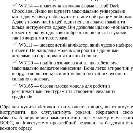
W3114 — практична язичкова форма із серії Dark
Chocolates. Якщо ви шукаєте максимально універсальні
кисті для макіяжу набір купити стане найкращим вибором.
Адже у ньому навіть цей один пензлик здатен замінити
кілька інструментів одразу. Він дозволяє щільно «вбивати»
пігмент у шкіру, однаково добре працюючи як із сухими,
так і з жирними текстурами.
W3111 — шовковистий аплікатор, який чудово набирає
пігмент. Це найкраща модель для роботи з дрібними
деталями та опрацювання нижньої повіки.
W3129 — надійна язичкова кисть, що забезпечує
максимально делікатне нанесення. Вона легко втирає тіні у
шкіру, створюючи красивий мейкап без зайвих зусиль та
складного догляду.
W3165 — базова плоска модель для роботи з
розсипчастими текстурами та створення ідеальних
градієнтів.
Обравши купити кісточки з натурального ворсу, ви отримуєте
інструменти, що слугуватимуть роками, зберігаючи свою
м'якість. А вирішивши замовити кисті для макіяжу в магазині
ВОБС, ви інвестуєте у професійний результат та бездоганність
кожного образу.