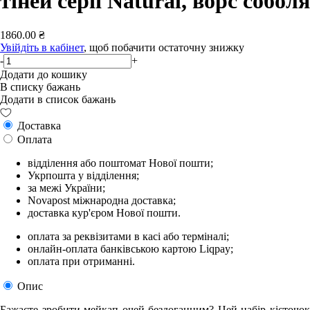
тіней серії Natural, ворс соболя
1860.00 ₴
Увійдіть в кабінет
, щоб побачити остаточну знижку
-
+
Додати до кошику
В списку бажань
Додати в список бажань
Доставка
Оплата
відділення або поштомат Нової пошти;
Укрпошта у відділення;
за межі України;
Novapost міжнародна доставка;
доставка кур'єром Нової пошти.
оплата за реквізитами в касі або терміналі;
онлайн-оплата банківською картою Liqpay;
оплата при отриманні.
Опис
Бажаєте зробити мейкап очей бездоганним? Цей набір кісточок