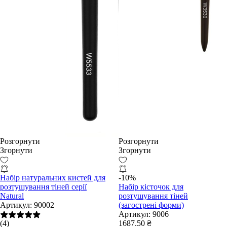
Розгорнути
Розгорнути
Згорнути
Згорнути
Набір натуральних кистей для
-10%
розтушування тіней серії
Набір кісточок для
Natural
розтушування тіней
Артикул:
90002
(загострені форми)
Артикул:
9006
(4)
1687.50 ₴