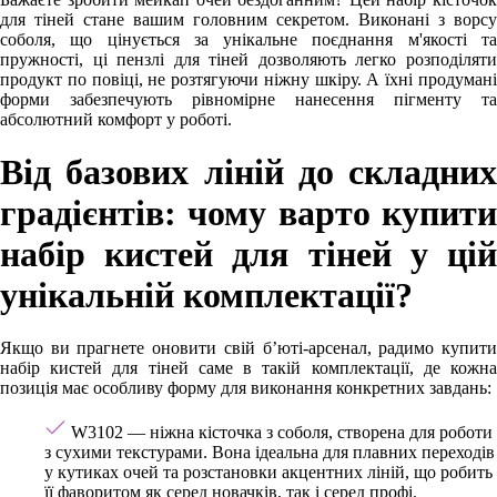
для тіней стане вашим головним секретом. Виконані з ворсу
соболя, що цінується за унікальне поєднання м'якості та
пружності, ці пензлі для тіней дозволяють легко розподіляти
продукт по повіці, не розтягуючи ніжну шкіру. А їхні продумані
форми забезпечують рівномірне нанесення пігменту та
абсолютний комфорт у роботі.
Від базових ліній до складних
градієнтів: чому варто купити
набір кистей для тіней у цій
унікальній комплектації?
Якщо ви прагнете оновити свій б’юті-арсенал, радимо купити
набір кистей для тіней саме в такій комплектації, де кожна
позиція має особливу форму для виконання конкретних завдань:
W3102 — ніжна кісточка з соболя, створена для роботи
з сухими текстурами. Вона ідеальна для плавних переходів
у кутиках очей та розстановки акцентних ліній, що робить
її фаворитом як серед новачків, так і серед профі.