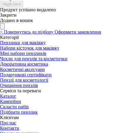
Надіслати
Продукт успішно видалено
Закрити
Додано в кошик
<
Повернутись до підбору
Оформити замовлення
Категорії
Пензлики для макіяжу
Набори кісточок для макіяжу
Міні набори пензликів
Чохли для пензлів та косметички
Декоративна косметика
Косметичні аксесуари
Подарункові сертифікати
Пензлі для косметології
Очищення пензлів
Сервіси та переваги
Каталог
Кампейни
Скласти набір
Підібрати пензлик
Клієнтам
Про нас
Контакти