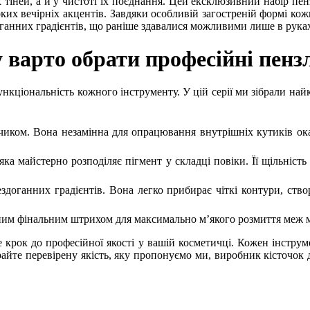
 тіней, а й у чистоті їх поєднання. Цей ексклюзивний набір пен
ких вечірніх акцентів. Завдяки особливій загостреній формі кож
ганних градієнтів, що раніше здавалися можливими лише в руках
 варто обрати професійні пензл
нкціональність кожного інструменту. У цій серії ми зібрали най
чиком. Вона незамінна для опрацювання внутрішніх кутиків ока
ка майстерно розподіляє пігмент у складці повіки. Її щільність
доганних градієнтів. Вона легко прибирає чіткі контури, ств
ним фінальним штрихом для максимально м’якого розмиття меж м
крок до професійної якості у вашій косметичці. Кожен інструме
айте перевірену якість, яку пропонуємо ми, виробник кісточо