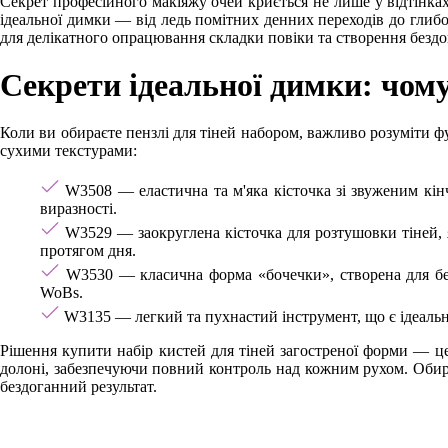
Секрет професійного макіяжу очей криється не лише у відтінках
ідеальної димки — від ледь помітних денних переходів до глибо
для делікатного опрацювання складки повіки та створення бездо
Секрети ідеальної димки: чому
Коли ви обираєте пензлі для тіней набором, важливо розуміти фу
сухими текстурами:
W3508 — еластична та м'яка кісточка зі звуженим кін
виразності.
W3529 — заокруглена кісточка для розтушовки тіней, я
протягом дня.
W3530 — класична форма «бочечки», створена для без
WoBs.
W3135 — легкий та пухнастий інструмент, що є ідеаль
Рішення купити набір кистей для тіней загостреної форми — це 
долоні, забезпечуючи повний контроль над кожним рухом. Обир
бездоганний результат.