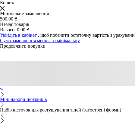
Кошик
Мінімальне замовлення
500.00 ₴
Немає товарів
Всього:
0.00 ₴
Увійдіть в кабінет
, щоб побачити остаточну вартість з урахуван
Сума замовлення менша за мінімальну
Продовжити покупки
w
Міні набори пензликів
Набір кісточок для розтушування тіней (загострені форми)