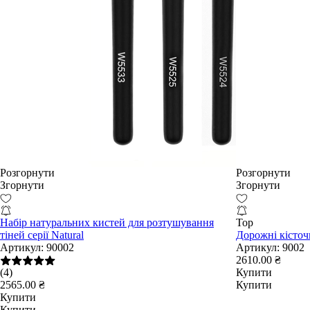
Розгорнути
Розгорнути
Згорнути
Згорнути
Набір натуральних кистей для розтушування
Top
тіней серії Natural
Дорожні кісточ
Артикул:
90002
Артикул:
9002
2610.00 ₴
(4)
Купити
2565.00 ₴
Купити
Купити
Купити