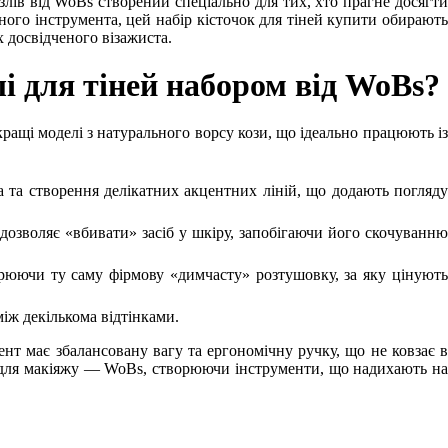
злів від WoBs створений спеціально для тих, хто прагне досягти
ного інструмента, цей набір кісточок для тіней купити обирають
 досвідченого візажиста.
і для тіней набором від WoBs?
кращі моделі з натурального ворсу кози, що ідеально працюють із
 та створення делікатних акцентних ліній, що додають погляд
 дозволяє «вбивати» засіб у шкіру, запобігаючи його скочуванн
орюючи ту саму фірмову «димчасту» розтушовку, за яку цінуют
іж декількома відтінками.
нт має збалансовану вагу та ергономічну ручку, що не ковзає в
к для макіяжу — WoBs, створюючи інструменти, що надихають на