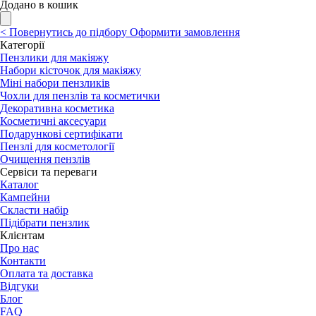
Додано в кошик
<
Повернутись до підбору
Оформити замовлення
Категорії
Пензлики для макіяжу
Набори кісточок для макіяжу
Міні набори пензликів
Чохли для пензлів та косметички
Декоративна косметика
Косметичні аксесуари
Подарункові сертифікати
Пензлі для косметології
Очищення пензлів
Сервіси та переваги
Каталог
Кампейни
Скласти набір
Підібрати пензлик
Клієнтам
Про нас
Контакти
Оплата та доставка
Відгуки
Блог
FAQ