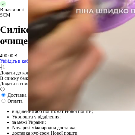
В наявності
SCM
Силіконовий килимок для
очищення кісточок
490.00 ₴
Увійдіть в кабінет
, щоб побачити остаточну знижку
-
+
Додати до кошику
В списку бажань
Додати в список бажань
Доставка
Оплата
відділення або поштомат Нової пошти;
Укрпошта у відділення;
за межі України;
Novapost міжнародна доставка;
доставка кур'єром Нової пошти.