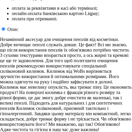
оплата за реквізитами в касі або терміналі;
онлайн-оплата банківською картою Liqpay;
оплата при отриманні.
Опис
Незамінний аксесуар для очищення пензлів від косметики.
Добре вичищає пензлі служать довше. Це факт! Всі ми знаємо,
що після використання пензлів їх обов'язково потрібно чистити.
З сухими текстурами впорається просто, а ось жирні та кремові
це ще те задоволення. Для того щоб полегшити очищення
пензлів рекомендуємо використовувати спеціальний
силіконовий килимок. Килимок від WoBs вирізняється
зручністю використання й оптимальними розмірами. Його
можна одягнути на руку і надійно зафіксувати в долоні.
Килимок має невелику опуклість, яка тримає піну. Це економить
продукт! На поверхні килимка є фракція різного розміру та
різної форми, це дає змогу добре очистити як маленькі, так і
великі пензлі. Підходить для натуральних і для синтетичних
пензлів Килимок силіконовий, приємний тактильно і
гіпоалергенний. Завдяки цьому матеріалу він компактний, легко
складається, добре тримає форму і не тріскається. Чи обов'язково
використовувати його? Ми вважаємо, що так! Обов'язково!
Адже чистота та гігієна в наш час дуже важлива!