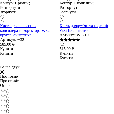
Контур:
Прямий;
Контур:
Скошений;
Розгорнути
Розгорнути
Згорнути
Згорнути
Кисть для нанесення
Кисть длярум'ян та корекції
консилера та коректора W32
W3219 синтетика
кругла, синтетика
Артикул:
W3219
Артикул:
w32
585.00 ₴
(1)
Купити
515.00 ₴
Купити
Купити
Купити
Ваш відгук
Про товар
Про сервіс
Оцінка: