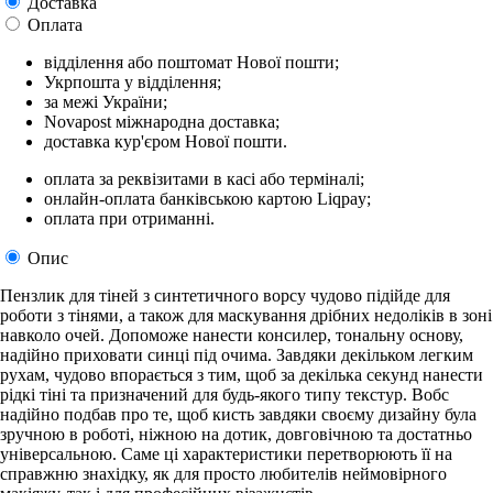
Доставка
Оплата
відділення або поштомат Нової пошти;
Укрпошта у відділення;
за межі України;
Novapost міжнародна доставка;
доставка кур'єром Нової пошти.
оплата за реквізитами в касі або терміналі;
онлайн-оплата банківською картою Liqpay;
оплата при отриманні.
Опис
Пензлик для тіней з синтетичного ворсу чудово підійде для
роботи з тінями, а також для маскування дрібних недоліків в зоні
навколо очей. Допоможе нанести консилер, тональну основу,
надійно приховати синці під очима. Завдяки декільком легким
рухам, чудово впорається з тим, щоб за декілька секунд нанести
рідкі тіні та призначений для будь-якого типу текстур. Вобс
надійно подбав про те, щоб кисть завдяки своєму дизайну була
зручною в роботі, ніжною на дотик, довговічною та достатньо
універсальною. Саме ці характеристики перетворюють її на
справжню знахідку, як для просто любителів неймовірного