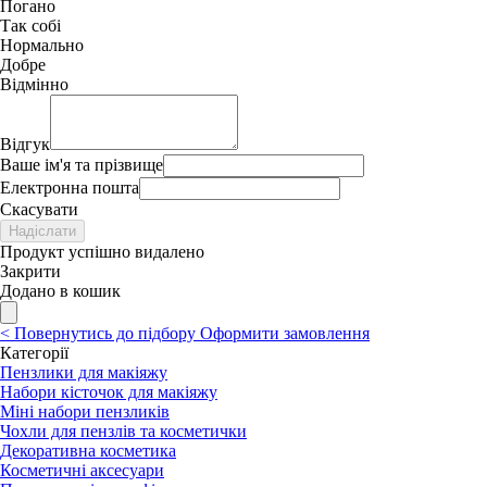
Погано
Так собі
Нормально
Добре
Відмінно
Відгук
Ваше ім'я та прізвище
Електронна пошта
Скасувати
Надіслати
Продукт успішно видалено
Закрити
Додано в кошик
<
Повернутись до підбору
Оформити замовлення
Категорії
Пензлики для макіяжу
Набори кісточок для макіяжу
Міні набори пензликів
Чохли для пензлів та косметички
Декоративна косметика
Косметичні аксесуари