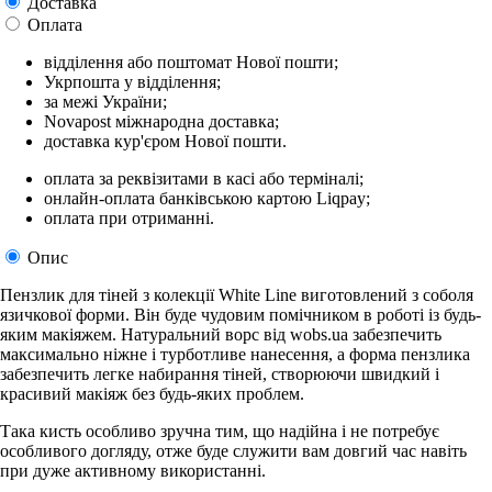
Доставка
Оплата
відділення або поштомат Нової пошти;
Укрпошта у відділення;
за межі України;
Novapost міжнародна доставка;
доставка кур'єром Нової пошти.
оплата за реквізитами в касі або терміналі;
онлайн-оплата банківською картою Liqpay;
оплата при отриманні.
Опис
Пензлик для тіней з колекції White Line виготовлений з соболя
язичкової форми. Він буде чудовим помічником в роботі із будь-
яким макіяжем. Натуральний ворс від wobs.ua забезпечить
максимально ніжне і турботливе нанесення, а форма пензлика
забезпечить легке набирання тіней, створюючи швидкий і
красивий макіяж без будь-яких проблем.
Така кисть особливо зручна тим, що надійна і не потребує
особливого догляду, отже буде служити вам довгий час навіть
при дуже активному використанні.