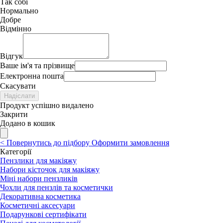
Так собі
Нормально
Добре
Відмінно
Відгук
Ваше ім'я та прізвище
Електронна пошта
Скасувати
Надіслати
Продукт успішно видалено
Закрити
Додано в кошик
<
Повернутись до підбору
Оформити замовлення
Категорії
Пензлики для макіяжу
Набори кісточок для макіяжу
Міні набори пензликів
Чохли для пензлів та косметички
Декоративна косметика
Косметичні аксесуари
Подарункові сертифікати