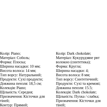
Колір:
Piano;
Колір:
Dark chokolate;
Матеріал:
Соболь;
Матеріал:
Кукурудзяне рвт
Форма:
Плоска;
волокно (синтетика);
Ширина насадки:
10 мм;
Форма:
Кругла;
Висота волоса:
14 мм;
Ширина насадки:
4;
Тип ворсу:
Натуральний;
Висота волоса:
8 мм;
Продукти:
Сухі продукти;
Тип ворсу:
Синтетичний;
Довжина пензля:
18,5 см;
Продукти:
Сухі та кремові;
Колекція:
Piano;
Довжина пензля:
15.5;
Щільність:
Середня;
Колекція:
Dark chokolate;
Призначення:
Кісточки для
Щільність:
Пухка / слабка;
тіней;
Призначення:
Кісточки для
Контур:
Прямий;
тіней;