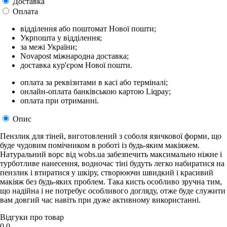
Доставка
Оплата
відділення або поштомат Нової пошти;
Укрпошта у відділення;
за межі України;
Novapost міжнародна доставка;
доставка кур'єром Нової пошти.
оплата за реквізитами в касі або терміналі;
онлайн-оплата банківською картою Liqpay;
оплата при отриманні.
Опис
Пензлик для тіней, виготовлений з соболя язичкової форми, що
буде чудовим помічником в роботі із будь-яким макіяжем.
Натуральний ворс від wobs.ua забезпечить максимально ніжне і
турботливе нанесення, водночас тіні будуть легко набиратися на
пензлик і втиратися у шкіру, створюючи швидкий і красивий
макіяж без будь-яких проблем. Така кисть особливо зручна тим,
що надійна і не потребує особливого догляду, отже буде служити
вам довгий час навіть при дуже активному використанні.
Відгуки про товар
0.0