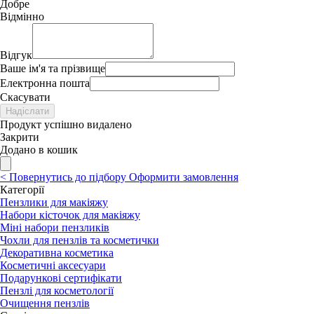
Добре
Відмінно
Відгук
Ваше ім'я та прізвище
Електронна пошта
Скасувати
Надіслати
Продукт успішно видалено
Закрити
Додано в кошик
<
Повернутись до підбору
Оформити замовлення
Категорії
Пензлики для макіяжу
Набори кісточок для макіяжу
Міні набори пензликів
Чохли для пензлів та косметички
Декоративна косметика
Косметичні аксесуари
Подарункові сертифікати
Пензлі для косметології
Очищення пензлів