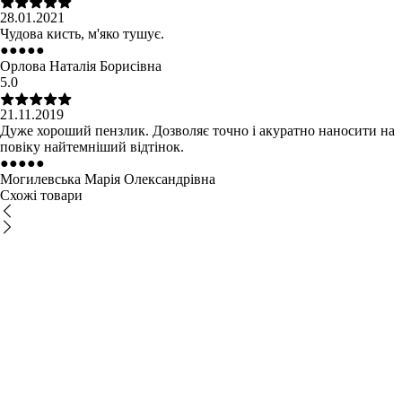
28.01.2021
Чудова кисть, м'яко тушує.
●
●
●
●
●
Орлова Наталія Борисівна
5.0
21.11.2019
Дуже хороший пензлик. Дозволяє точно і акуратно наносити на
повіку найтемніший відтінок.
●
●
●
●
●
Могилевська Марія Олександрівна
Схожі товари