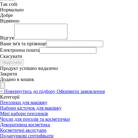
Так собі
Нормально
Добре
Відмінно
Відгук
Ваше ім'я та прізвище
Електронна пошта
Скасувати
Надіслати
Продукт успішно видалено
Закрити
Додано в кошик
<
Повернутись до підбору
Оформити замовлення
Категорії
Пензлики для макіяжу
Набори кісточок для макіяжу
Міні набори пензликів
Чохли для пензлів та косметички
Декоративна косметика
Косметичні аксесуари
Подарункові сертифікати