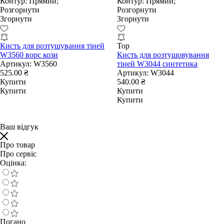
Контур:
Прямий;
Контур:
Прямий;
Розгорнути
Розгорнути
Згорнути
Згорнути
Кисть для розтушування тіней
Top
W3560 ворс кози
Кисть для розтушовування
Артикул:
W3560
тіней W3044 синтетика
525.00 ₴
Артикул:
W3044
Купити
540.00 ₴
Купити
Купити
Купити
Ваш відгук
Про товар
Про сервіс
Оцінка:
Погано