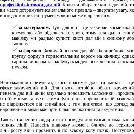
професійні кісточки для вій
. Коли ви обираєте кисть для вій, то
ви маєте дотримуватися загального правила – звертати увагу, як
виглядає кінчик інструменту, який може відрізнятися:
за матеріалом.
Туш для вій – це зазвичай косметика з
кремовою або рідкою текстурою, тому для цього етапу
макіяжу ми радимо купити кисті для вій з силікону або
таклону;
за формою
. Зазвичай пензель для вій від виробника має
круглу форму з горизонтальним ворсом на кінчику, однак
гарним вибором також будуть моделі зі скошеним плоским
пучком.
Найбажаніший результат, якого прагнуть досягти жінки — це
ефект закручений вій. Для нього потрібно обрати кручений
пензель для вій, який візуально подовжить волосинки і зробить
їх об’ємними та пухнастими. Кисть для нарощених вій зазвичай
не відрізняється від звичайної, з тим винятком, що догляд за
нарощеними віями має бути більш делікатним та акуратним.
Також створенню «відкритого погляду» допомагає промальовка
тонких ліній. Нанесіть підводку якомога ближче до верхньої
лінії росту вій і проведіть її по всьому колу повік. Поступово