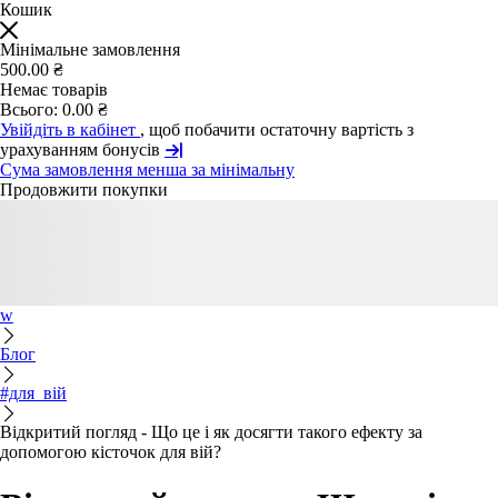
Кошик
Мінімальне замовлення
500.00 ₴
Немає товарів
Всього:
0.00 ₴
Увійдіть в кабінет
, щоб побачити остаточну вартість з
урахуванням бонусів
Сума замовлення менша за мінімальну
Продовжити покупки
w
Блог
#для_вій
Відкритий погляд - Що це і як досягти такого ефекту за
допомогою кісточок для вій?