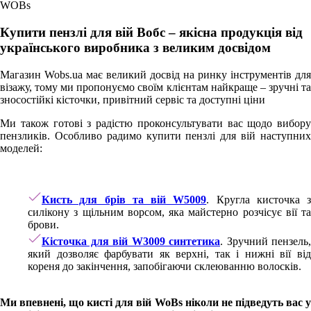
WOBs
Купити пензлі для вій Вобс – якісна продукція від
українського виробника з великим досвідом
Магазин Wobs.ua має великий досвід на ринку інструментів для
візажу, тому ми пропонуємо своїм клієнтам найкраще – зручні та
зносостійкі кісточки, привітний сервіс та доступні ціни
Ми також готові з радістю проконсультувати вас щодо вибору
пензликів. Особливо радимо купити пензлі для вій наступних
моделей:
Кисть для брів та вій W5009
. Кругла кисточка з
силікону з щільним ворсом, яка майстерно розчісує вії та
брови.
Кісточка для вій W3009 синтетика
. Зручний пензель,
який дозволяє фарбувати як верхні, так і нижні вії від
кореня до закінчення, запобігаючи склеюванню волосків.
Ми впевнені, що кисті для вій WoBs ніколи не підведуть вас у