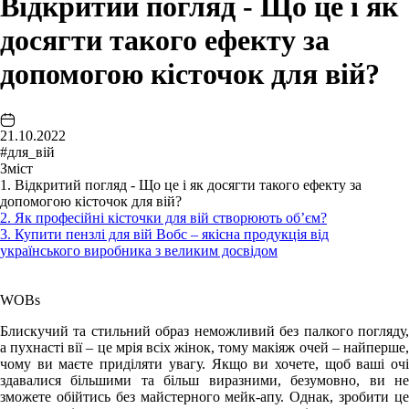
Відкритий погляд - Що це і як
досягти такого ефекту за
допомогою кісточок для вій?
21.10.2022
#для_вій
Зміст
1. Відкритий погляд - Що це і як досягти такого ефекту за
допомогою кісточок для вій?
2. Як професійні кісточки для вій створюють об’єм?
3. Купити пензлі для вій Вобс – якісна продукція від
українського виробника з великим досвідом
WOBs
Блискучий та стильний образ неможливий без палкого погляду,
а пухнасті вії – це мрія всіх жінок, тому макіяж очей – найперше,
чому ви маєте приділяти увагу. Якщо ви хочете, щоб ваші очі
здавалися більшими та більш виразними, безумовно, ви не
зможете обійтись без майстерного мейк-апу. Однак, зробити це