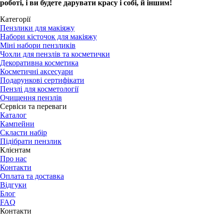
роботі, і ви будете дарувати красу і собі, й іншим!
Категорії
Пензлики для макіяжу
Набори кісточок для макіяжу
Міні набори пензликів
Чохли для пензлів та косметички
Декоративна косметика
Косметичні аксесуари
Подарункові сертифікати
Пензлі для косметології
Очищення пензлів
Сервіси та переваги
Каталог
Кампейни
Скласти набір
Підібрати пензлик
Клієнтам
Про нас
Контакти
Оплата та доставка
Відгуки
Блог
FAQ
Контакти