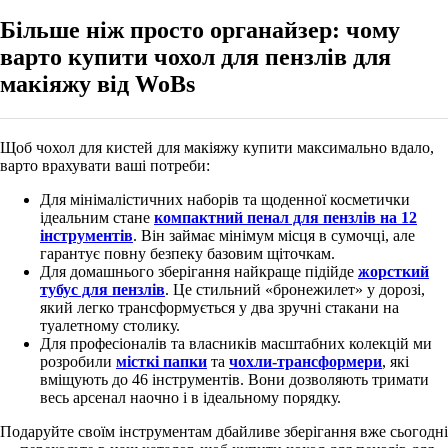
Більше ніж просто органайзер: чому
варто купити чохол для пензлів для
макіяжу від WoBs
Щоб
чохол для кистей для макіяжу купити
максимально вдало,
варто врахувати ваші потреби:
Для мінімалістичних наборів та щоденної косметички
ідеальним стане
компактний пенал для пензлів на 12
інструментів
. Він займає мінімум місця в сумочці, але
гарантує повну безпеку базовим щіточкам.
Для домашнього зберігання найкраще підійде
жорсткий
тубус для пензлів
. Це стильний «бронежилет» у дорозі,
який легко трансформується у два зручні стакани на
туалетному столику.
Для професіоналів та власників масштабних колекцій ми
розробили
місткі папки
та
чохли-трансформери
, які
вміщують до 46 інструментів. Вони дозволяють тримати
весь арсенал наочно і в ідеальному порядку.
Подаруйте своїм інструментам дбайливе зберігання вже сьогодні