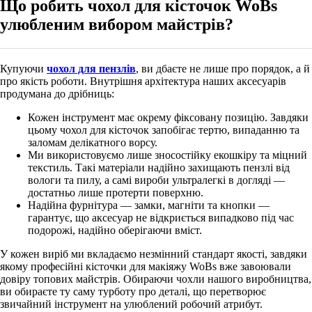
Що робить чохол для кісточок WoBs
улюбленим вибором майстрів?
Купуючи
чохол для пензлів
, ви дбаєте не лише про порядок, а й
про якість роботи. Внутрішня архітектура наших аксесуарів
продумана до дрібниць:
Кожен інструмент має окрему фіксовану позицію. Завдяки
цьому чохол для кісточок запобігає тертю, випаданню та
заломам делікатного ворсу.
Ми використовуємо лише зносостійку екошкіру та міцний
текстиль. Такі матеріали надійно захищають пензлі від
вологи та пилу, а самі вироби ультралегкі в догляді —
достатньо лише протерти поверхню.
Надійна фурнітура — замки, магніти та кнопки —
гарантує, що аксесуар не відкриється випадково під час
подорожі, надійно оберігаючи вміст.
У кожен виріб ми вкладаємо незмінний стандарт якості, завдяки
якому професійні кісточки для макіяжу WoBs
вже завоювали
довіру топових майстрів. Обираючи чохли нашого виробництва,
ви обираєте ту саму турботу про деталі, що перетворює
звичайний інструмент на улюблений робочий атрибут.