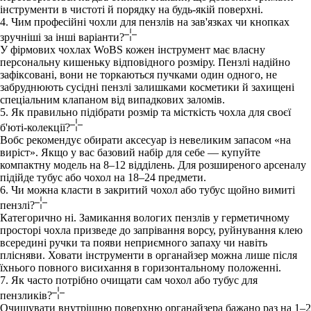
інструменти в чистоті й порядку на будь-якій поверхні.
4. Чим професійні чохли для пензлів на зав'язках чи кнопках
зручніші за інші варіанти?
У фірмових чохлах WoBS кожен інструмент має власну
персональну кишеньку відповідного розміру. Пензлі надійно
зафіксовані, вони не торкаються пучками один одного, не
забруднюють сусідні пензлі залишками косметики й захищені
спеціальним клапаном від випадкових заломів.
5. Як правильно підібрати розмір та місткість чохла для своєї
б'юті-колекції?
Вобс рекомендує обирати аксесуар із невеликим запасом «на
виріст». Якщо у вас базовий набір для себе — купуйте
компактну модель на 8–12 відділень. Для розширеного арсеналу
підійде тубус або чохол на 18–24 предмети.
6. Чи можна класти в закритий чохол або тубус щойно вимиті
пензлі?
Категорично ні. Замикання вологих пензлів у герметичному
просторі чохла призведе до запрівання ворсу, руйнування клею
всередині ручки та появи неприємного запаху чи навіть
плісняви. Ховати інструменти в органайзер можна лише після
їхнього повного висихання в горизонтальному положенні.
7. Як часто потрібно очищати сам чохол або тубус для
пензликів?
Очищувати внутрішню поверхню органайзера бажано раз на 1–2