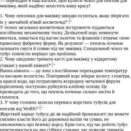
— переходьте в наш каталог, щоб
купити чохол для пензлів для
макіяжу
, який надійно захистить вашу красу!
1. Чому пензлики для макіяжу швидко псуються, якщо зберігати
їх у звичайній м'якій косметичці?
У тісних загальних косметичках інструменти піддаються
постійному механічному тиску. Делікатний ворс неминуче
мнеться, ламається під вагою палеток та флаконів і втрачає свою
правильну фабричну форму. Як результат — пензель починає
залишати смуги й плями під час макіяжу. Спеціальний чохол чи
тубус повністю вирішує цю проблему.
2. Чому шкідливо тримати кисті для макіяжу у відкритому
стакані у ванній кімнаті?
Ванна кімната — це зона з постійними перепадами температур
та високою вологістю. Повітряний ворс вбирає вологу з повітря,
а краплі води, що потрапляють всередину металевої ферули
(кріплення), поступово руйнують клейову основу. Це
призводить до того, що пензель починає сильно лисіти й
сипатися.
3. У чому головна захисна перевага жорстких тубусів для
пензлів від WoBS?
Жорсткий каркас тубуса діє як надійний бронежилет: ви можете
сміливо класти його до дорожньої валізи чи сумки, не
хвилюючись про безпеку ворсу. Крім того, під час роботи тубус
перетворюється на два стійких стакани, що дозволяє тримати