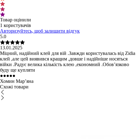
Товар оцінили
1 користувачів
Авторизуйтесь, щоб залишити відгук
5.0
13.01.2025
Міцний, надійний клей для вій .Завжди користувалась від Zidia
клей ,але цей виявився кращим ,довше і надійніше носяться
війки .Радує велика кількість клею ,економний .Обовʼязково
буду ще купляти
●
●
●
●
●
Хомин Мар’яна
Схожі товари