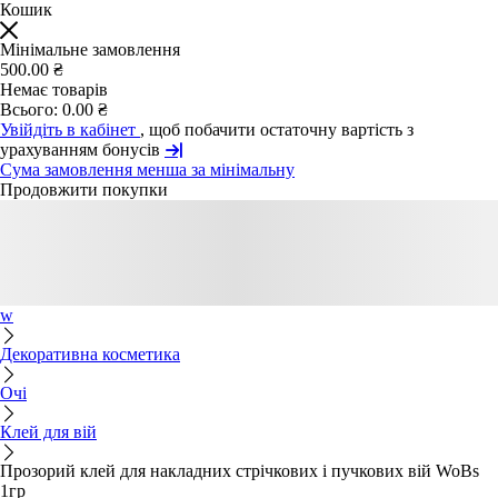
Кошик
Мінімальне замовлення
500.00 ₴
Немає товарів
Всього:
0.00 ₴
Увійдіть в кабінет
, щоб побачити остаточну вартість з
урахуванням бонусів
Сума замовлення менша за мінімальну
Продовжити покупки
w
Декоративна косметика
Очі
Клей для вій
Прозорий клей для накладних стрічкових і пучкових вій WoBs
1гр