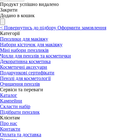
Продукт успішно видалено
Закрити
Додано в кошик
<
Повернутись до підбору
Оформити замовлення
Категорії
Пензлики для макіяжу
Набори кісточок для макіяжу
Міні набори пензликів
Чохли для пензлів та косметички
Декоративна косметика
Косметичні аксесуари
Подарункові сертифікати
Пензлі для косметології
Очищення пензлів
Сервіси та переваги
Каталог
Кампейни
Скласти набір
Підібрати пензлик
Клієнтам
Про нас
Контакти
Оплата та доставка