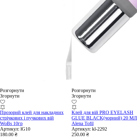
Розгорнути
Розгорнути
Згорнути
Згорнути
Прозорий клей для накладних
Клей для вій PRO EYELASH
стрічкових і пучкових вій
GLUE BLACK(чорний) 20 МЛ
WoBs 10гр
Alena Tofil
Артикул:
lG10
Артикул:
kl-2292
180.00 ₴
250.00 ₴