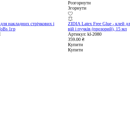
Розгорнути
Згорнути
для накладних стрічкових і
ZIDIA Latex Free Glue - клей д
oBs 1гр
вій і пучків (прозорий), 15 мл
M
Артикул:
kl-2080
359.00 ₴
Купити
Купити