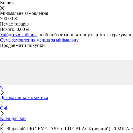
Кошик
Мінімальне замовлення
500.00 ₴
Немає товарів
Всього:
0.00 ₴
Увійдіть в кабінет
, щоб побачити остаточну вартість з урахуван
Сума замовлення менша за мінімальну
Продовжити покупки
w
Декоративна косметика
Очі
Клей для вій
Клей для вій PRO EYELASH GLUE BLACK(чорний) 20 МЛ Alena