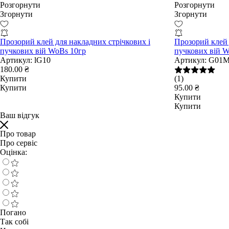
Розгорнути
Розгорнути
Згорнути
Згорнути
Прозорий клей для накладних стрічкових і
Прозорий клей 
пучкових вій WoBs 10гр
пучкових вій W
Артикул:
lG10
Артикул:
G01
180.00 ₴
Купити
(1)
Купити
95.00 ₴
Купити
Купити
Ваш відгук
Про товар
Про сервіс
Оцінка:
Погано
Так собі