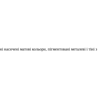
і насичені матові кольори, пігментовані металеві і тіні з