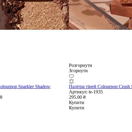
Розгорнути
Згорнути
olourpop Sparkler Shadow
Палітра тіней Colourpop Crush 
Артикул:
te-1935
88
295.00 ₴
Купити
Купити