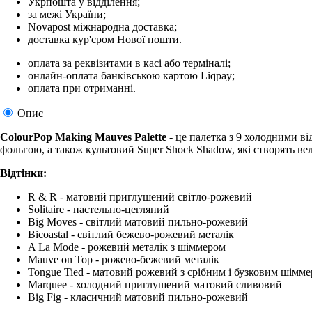
Укрпошта у відділення;
за межі України;
Novapost міжнародна доставка;
доставка кур'єром Нової пошти.
оплата за реквізитами в касі або терміналі;
онлайн-оплата банківською картою Liqpay;
оплата при отриманні.
Опис
ColourPop Making Mauves Palette
- це палетка з 9 холодними від
фольгою, а також культовий Super Shock Shadow, які створять вел
Відтінки:
R & R - матовий приглушений світло-рожевий
Solitaire - пастельно-цегляний
Big Moves - світлий матовий пильно-рожевий
Bicoastal - світлий бежево-рожевий металік
A La Mode - рожевий металік з шіммером
Mauve on Top - рожево-бежевий металік
Tongue Tied - матовий рожевий з срібним і бузковим шімм
Marquee - холодний приглушений матовий сливовий
Big Fig - класичний матовий пильно-рожевий