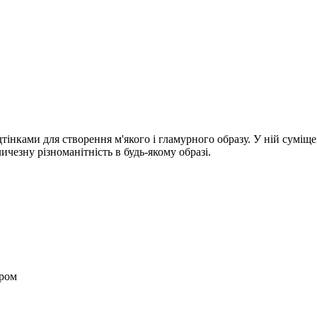
тінками для створення м'якого і гламурного образу. У ній суміщен
ичезну різноманітність в будь-якому образі.
ером