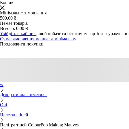
Кошик
Мінімальне замовлення
500.00 ₴
Немає товарів
Всього:
0.00 ₴
Увійдіть в кабінет
, щоб побачити остаточну вартість з урахуван
Сума замовлення менша за мінімальну
Продовжити покупки
w
Декоративна косметика
Очі
Палетки тіней
Палітра тіней ColourPop Making Mauves