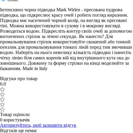
Інтенсивно чорна підводка Mark Wirlen - пресована пудрова
підводка, що підкреслює красу очей і робить погляд виразним.
Підводка має насичений чорний колір, на вигляд як пресовані
тіні. Можна використовувати в сухому і в мокрому вигляді.
Розводиться водою. Підкресліть контур своїх очей за допомогою
витончених стрілок за лічені секунди. Як нанести? Для
промальовування стрілок використовуйте скошений або тонкий
пензлик для промальовування тонких ліній перед тим змочивши
водою. Наберіть на нього невелику кількість підводки і нанесіть
чітку лінію біля самих коренів вій від внутрішнього кута ока до
зовнішнього. Довжину та форму стрілки на кінці моделюйте за
бажанням. Made in Italy
Відгуки про товар
0.0
Товар оцінили
0 користувачів
Авторизуйтесь, щоб залишити відгук
Відгуків ще немає