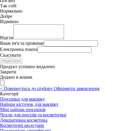
Погано
Так собі
Нормально
Добре
Відмінно
Відгук
Ваше ім'я та прізвище
Електронна пошта
Скасувати
Надіслати
Продукт успішно видалено
Закрити
Додано в кошик
<
Повернутись до підбору
Оформити замовлення
Категорії
Пензлики для макіяжу
Набори кісточок для макіяжу
Міні набори пензликів
Чохли для пензлів та косметички
Декоративна косметика
Косметичні аксесуари
Подарункові сертифікати