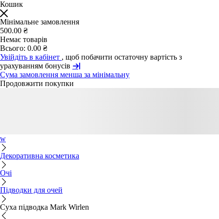
Кошик
Мінімальне замовлення
500.00 ₴
Немає товарів
Всього:
0.00 ₴
Увійдіть в кабінет
, щоб побачити остаточну вартість з
урахуванням бонусів
Сума замовлення менша за мінімальну
Продовжити покупки
w
Декоративна косметика
Очі
Підводки для очей
Суха підводка Mark Wirlen