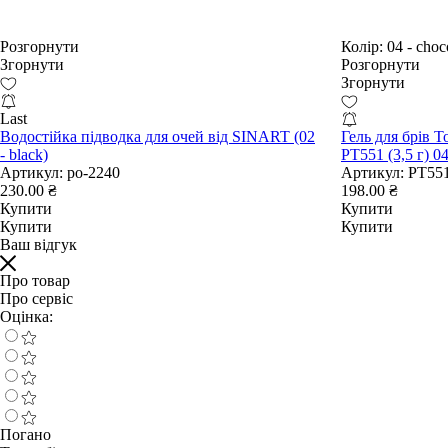
Розгорнути
Колір:
04 - choco
Згорнути
Розгорнути
Згорнути
Last
Водостійка підводка для очей від SINART (02
Гель для брів To
- black)
PT551 (3,5 г) 04
Артикул:
po-2240
Артикул:
PT551
230.00 ₴
198.00 ₴
Купити
Купити
Купити
Купити
Ваш відгук
Про товар
Про сервіс
Оцінка:
Погано