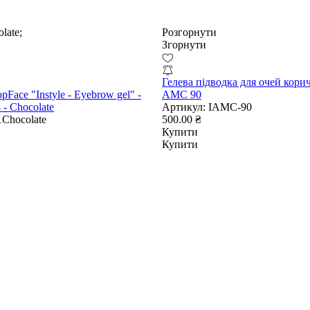
late;
Розгорнути
Згорнути
Гелева підводка для очей корич
pFace "Instyle - Eyebrow gel" -
AMC 90
 - Chocolate
Артикул:
IAMC-90
Chocolate
500.00 ₴
Купити
Купити