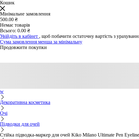
Кошик
Мінімальне замовлення
500.00 ₴
Немає товарів
Всього:
0.00 ₴
Увійдіть в кабінет
, щоб побачити остаточну вартість з урахуван
Сума замовлення менша за мінімальну
Продовжити покупки
w
Декоративна косметика
Очі
Підводки для очей
Стійка підводка-маркер для очей Kiko Milano Ultimate Pen Eyeline