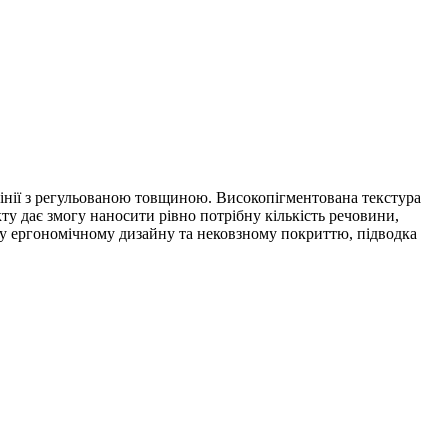
 лінії з регульованою товщиною. Високопігментована текстура
укту дає змогу наносити рівно потрібну кількість речовини,
му ергономічному дизайну та нековзному покриттю, підводка