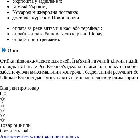
Укрпошта у відділення;
за межі України;
Novapost міжнародна доставка;
доставка кур'єром Нової пошти.
оплата за реквізитами в касі або терміналі;
онлайн-оплата банківською картою Liqpay;
оплата при отриманні.
Опис
Стійка підводка-маркер для очей. Її м'який гнучкий кінчик наді
підводки Ultimate Pen Eyeliner's ідеально лягає на повіку і ство
забезпечуючи максимальний контроль і бездоганний результат бе
Ultimate Eyeliner дає змогу навіть найбільш недосвідченим корис
Відгуки про товар
0.0
Товар оцінили
0 користувачів
Авторизуйтесь, щоб залишити відгук