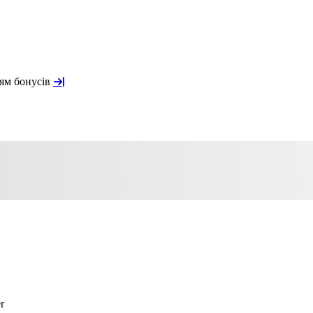
ням бонусів
r