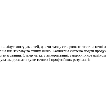
йно слідує контурам очей, даючи змогу створювати чисті й точні
рює на ній яскраву та стійку лінію. Капілярна система подачі прод
з змазування. Супер легка у використанні, завдяки інноваційно
тувачам досягати дуже точних і професійних результатів.