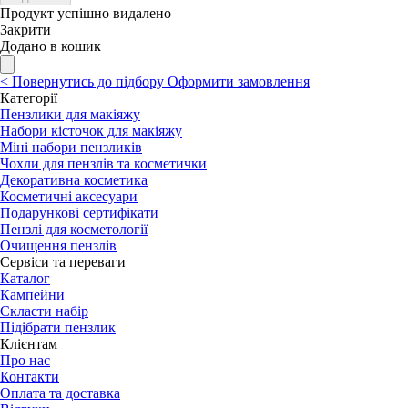
Продукт успішно видалено
Закрити
Додано в кошик
<
Повернутись до підбору
Оформити замовлення
Категорії
Пензлики для макіяжу
Набори кісточок для макіяжу
Міні набори пензликів
Чохли для пензлів та косметички
Декоративна косметика
Косметичні аксесуари
Подарункові сертифікати
Пензлі для косметології
Очищення пензлів
Сервіси та переваги
Каталог
Кампейни
Скласти набір
Підібрати пензлик
Клієнтам
Про нас
Контакти
Оплата та доставка